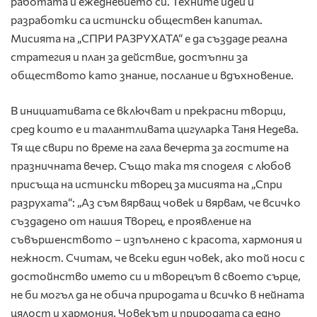
работата и ежедневието си. Техните идеи и
разработки са истински обществен капитал.
Мисията на „СПРИ РАЗРУХАТА“ е да създаде реална
стратегия и план за действие, достъпни за
обществото като знание, послание и вдъхновение.
В инициативата се включват и прекрасни творци,
сред които е и талантливата цигуларка Таня Недева.
Тя ще свири по време на гала вечерта за гостите на
празничната вечер. Също така тя споделя с любов
присъща на истински творец за мисията на „Спри
разрухата“: „Аз съм вярващ човек и вярвам, че всичко
създадено от нашия Творец, е проявление на
съвършенството – изпълнено с красота, хармония и
нежност. Считам, че всеки един човек, ако той носи с
достойнство името си и творецът в своето сърце,
не би могъл да не обича природата и всичко в нейната
цялост и хармония. Човекът и природата са едно