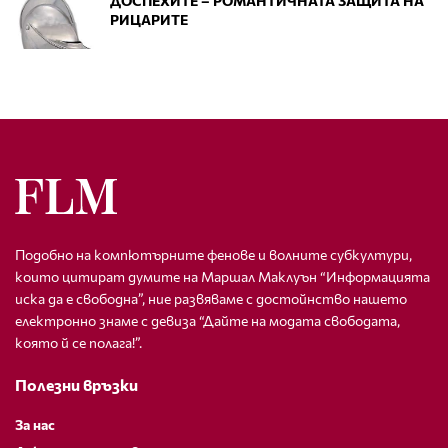
ДОСПЕХИТЕ – РОМАНТИЧНАТА ЗАЩИТА НА
РИЦАРИТЕ
Подобно на компютърните фенове и волните субкултури,
които цитират думите на Маршал Маклуън “Информацията
иска да е свободна”, ние развяваме с достойнство нашето
електронно знаме с девиза “Дайте на модата свободата,
която й се полага!”.
Полезни връзки
За нас