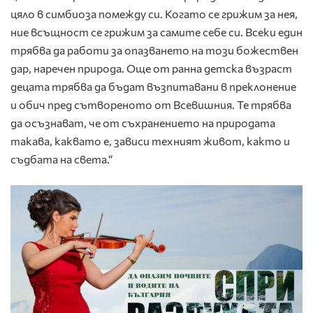
цяло в симбиоза помежду си. Когато се грижим за нея,
ние всъщност се грижим за самите себе си. Всеки един
трябва да работи за опазването на този божествен
дар, наречен природа. Още от ранна детска възраст
децата трябва да бъдат възпитавани в преклонение
и обич пред сътвореното от Всевишния. Те трябва
да осъзнават, че от съхранението на природата
такава, каквато е, зависи техният живот, както и
съдбата на света.“