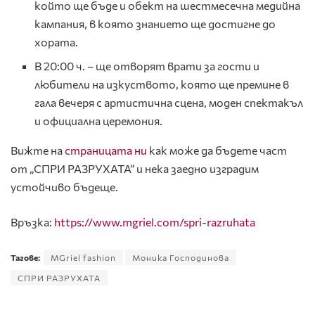
който ще бъде и обект на шестмесечна медийна
кампания, в която знанието ще достигне до
хората.
В 20:00 ч. – ще отворят врати за гости и
любители на изкуството, която ще премине в
гала вечеря с артистична сцена, моден спектакъл
и официална церемония.
Вижте на
страницата ни
как може да бъдете част
от „СПРИ РАЗРУХАТА“ и нека заедно изградим
устойчиво бъдеще.
Връзка:
https://www.mgriel.com/spri-razruhata
Тагове:
MGriel fashion
Моника Господинова
СПРИ РАЗРУХАТА