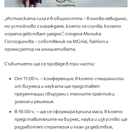
„Истинската сила е в общността – в онова невидимо,
но устойчиво съграждане, което се случва, когато
хората действат заедно”, споделя Моника
Господинова – собственик на MGrieL fashion и
организатор на инициативата.
Събитието ще се проведе в три части:
От 11:00 ч. – конференция, в която специалисти
от бизнеса и науката ще представят
презентации свързани с техните практики,
знания и решения.
В 16:00 ч. – ще се сформира кръгла маса, в която
представителите на бизнес, наука и изкуство ще
разработят стратегия и план за действие,