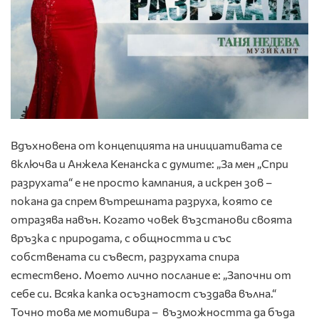
Вдъхновена от концепцията на инициативата се
включва и Анжела Кенанска с думите: „За мен „Спри
разрухата“ е не просто кампания, а искрен зов –
покана да спрем вътрешната разруха, която се
отразява навън. Когато човек възстанови своята
връзка с природата, с общността и със
собствената си съвест, разрухата спира
естествено. Моето лично послание е: „Започни от
себе си. Всяка капка осъзнатост създава вълна.“
Точно това ме мотивира – възможността да бъда