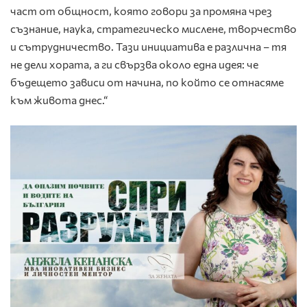
част от общност, която говори за промяна чрез
съзнание, наука, стратегическо мислене, творчество
и сътрудничество. Тази инициатива е различна – тя
не дели хората, а ги свързва около една идея: че
бъдещето зависи от начина, по който се отнасяме
към живота днес.“