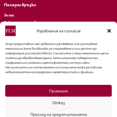
Полезни връзки
За нас
Декларация за поверителност
Политика за бисквитки
Управление на съгласие
За контакти
За да предоставим най-доброто изживяване, ние използваме
технологии като бисквитки за съхраняване и/или достъп до
editor@fashion-lifestyle.net
информация за устройството. Съгласието с тези технологии ще ни
позволи да обработваме данни, като например поведение при
+359 88 227 33 47
сърфиране или уникални идентификатори на този сайт.
Несъгласието или оттеглянето на съгласието може да повлияе
неблагоприятно на определени характеристики и функции.
Последвайте ни
Facebook
Приемане
Отказ
Преглед на предпочитанията