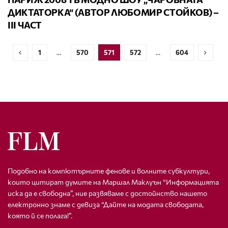
ДИКТАТОРКА“ (АВТОР ЛЮБОМИР СТОЙКОВ) –
ІІІ ЧАСТ
1
…
570
571
572
…
604
Подобно на компютърните фенове и волните субкултури,
които цитират думите на Маршал Маклуън “Информацията
иска да е свободна”, ние развяваме с достойнство нашето
електронно знаме с девиза “Дайте на модата свободата,
която й се полага!”.