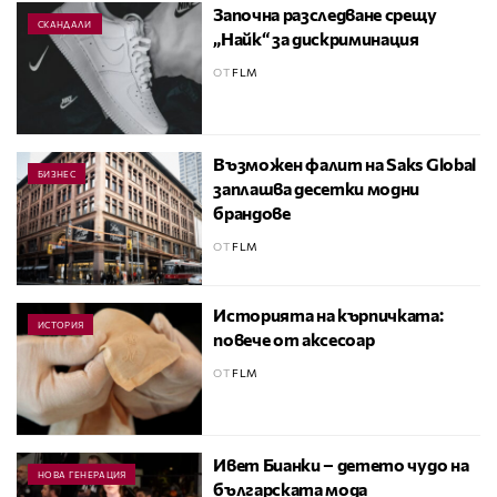
Започна разследване срещу
СКАНДАЛИ
„Найк“ за дискриминация
ОТ
FLM
Възможен фалит на Saks Global
БИЗНЕС
заплашва десетки модни
брандове
ОТ
FLM
Историята на кърпичката:
ИСТОРИЯ
повече от аксесоар
ОТ
FLM
Ивет Бианки – детето чудо на
НОВА ГЕНЕРАЦИЯ
българската мода