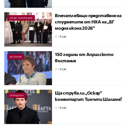
Впечатляващо представяне на
НОВА ГЕНЕРАЦИЯ
студентите от НХА на „БГ
модна икона 2026“
ОТ
FLM
150 години от Априлското
ИСТОРИЯ
въстание
ОТ
FLM
Ще струва ли „Оскар“
СКАНДАЛИ
коментарът Тимъти Шаламе?
ОТ
FLM