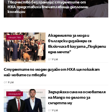
Творчество без граници: студентите от
НХА представиха впечатляващи дипломни
колекции
Академията за мода и
ОБЩЕСТВО
български дизайнери се
включиха в каузата „Подкрепи
една мечта“
ОТ
FLM
Студентите по моден дизайн от НХА ще покажат
НОВА ГЕНЕРАЦИЯ
най-новите си творби
ОТ
FLM
Задържаха сина на основателя
СКАНДАЛИ
на Mango по делото за
смъртта му
ОТ
FLM