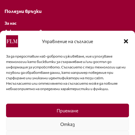
Полезни връзки
За нас
Декларация за поверителност
Политика за бисквитки
Управление на съгласие
За контакти
За да предоставим най-доброто изживяване, ние използваме
технологии като бисквитки за съхраняване и/или достъп до
editor@fashion-lifestyle.net
информация за устройството. Съгласието с тези технологии ще ни
позволи да обработваме данни, като например поведение при
+359 88 227 33 47
сърфиране или уникални идентификатори на този сайт.
Несъгласието или оттеглянето на съгласието може да повлияе
неблагоприятно на определени характеристики и функции.
Последвайте ни
Facebook
Приемане
Отказ