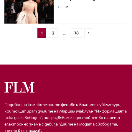
ОТ
FLM
1
2
…
78
Подобно на компютърните фенове и волните субкултури,
които цитират думите на Маршал Маклуън “Информацията
иска да е свободна”, ние развяваме с достойнство нашето
електронно знаме с девиза “Дайте на модата свободата,
която й се полага!”.