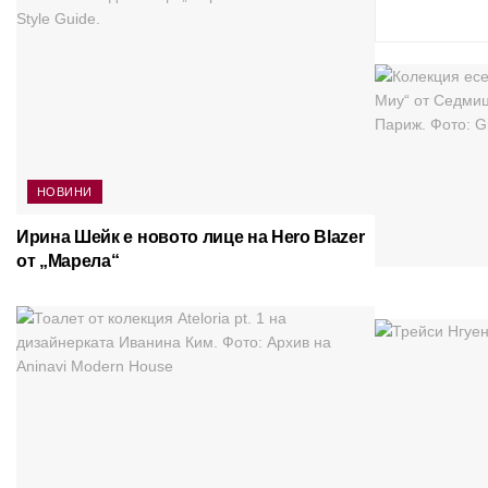
НОВИНИ
Ирина Шейк е новото лице на Hero Blazer
от „Марела“