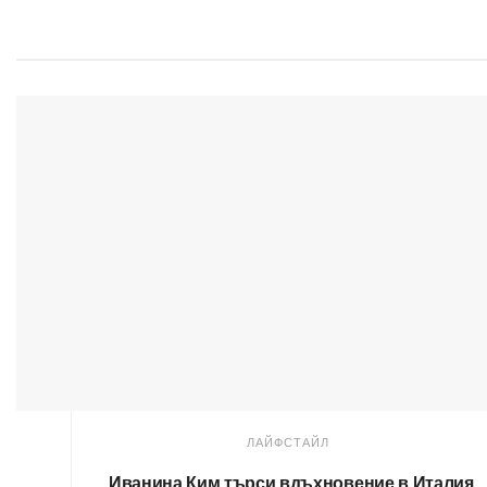
ЛАЙФСТАЙЛ
т
Иванина Ким търси вдъхновение в Италия