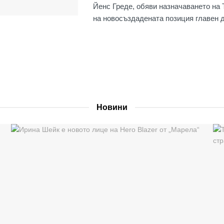
Йенс Греде, обяви назначаването на 
на новосъздадената позиция главен д
Новини