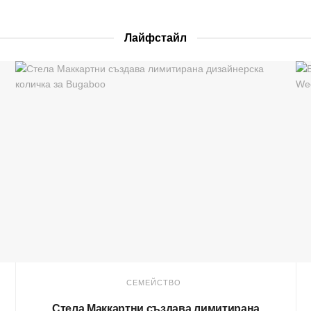
Лайфстайл
СЕМЕЙСТВО
Стела Маккартни създава лимитирана