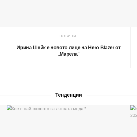
НОВИНИ
Ирина Шейк е новото лице на Hero Blazer от
„Марела“
Тенденции