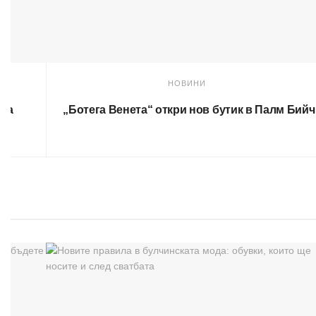
НОВИНИ
 на
„Ботега Венета“ откри нов бутик в Палм Бийч