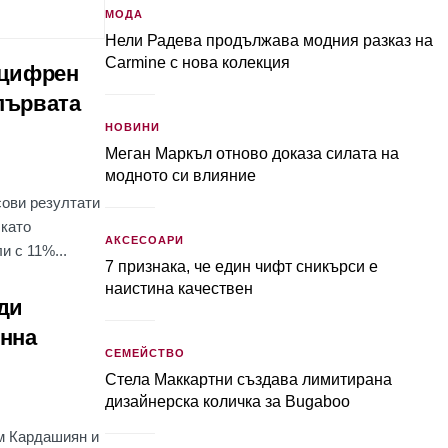
МОДА
Нели Радева продължава модния разказ на
Carmine с нова колекция
уцифрен
 първата
НОВИНИ
Меган Маркъл отново доказа силата на
модното си влияние
сови резултати
 като
АКСЕСОАРИ
и с 11%...
7 признака, че един чифт сникърси е
наистина качествен
ди
онна
СЕМЕЙСТВО
Стела Маккартни създава лимитирана
дизайнерска количка за Bugaboo
м Кардашиян и