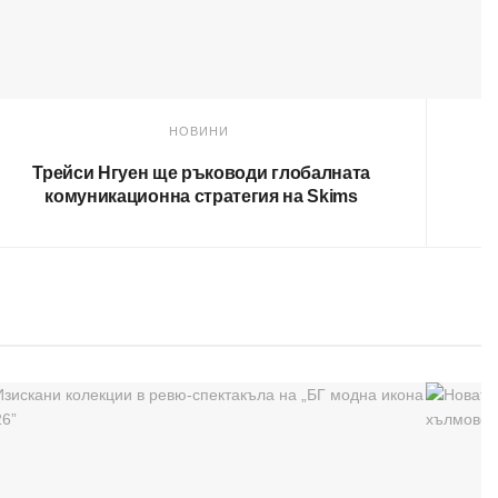
НОВИНИ
Трейси Нгуен ще ръководи глобалната
М
комуникационна стратегия на Skims