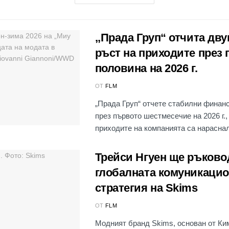
,,Прада Груп“ отчита дв
ръст на приходите през
половина на 2026 г.
ОТ
FLM
„Прада Груп“ отчете стабилни финан
през първото шестмесечие на 2026 г.,
приходите на компанията са нараснал
Трейси Нгуен ще ръково
глобалната комуникаци
стратегия на Skims
ОТ
FLM
Модният бранд Skims, основан от Ки