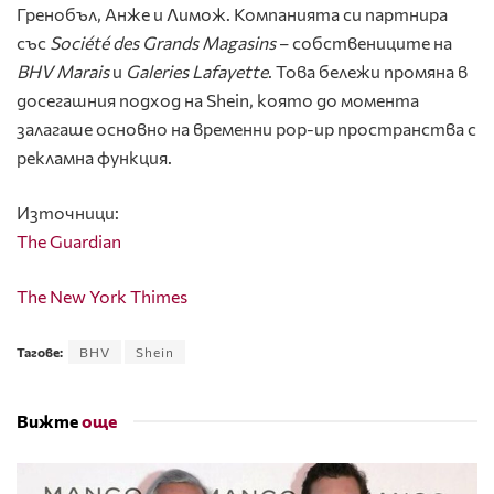
Гренобъл, Анже и Лимож. Компанията си партнира
със
Société des Grands Magasins
– собствениците на
BHV Marais
и
Galeries Lafayette
. Това бележи промяна в
досегашния подход на Shein, която до момента
залагаше основно на временни pop-up пространства с
рекламна функция.
Източници:
The Guardian
The New York Thimes
Тагове:
BHV
Shein
Вижте
още