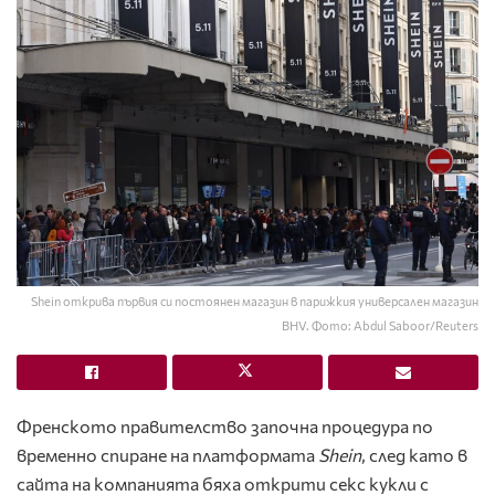
Shein открива първия си постоянен магазин в парижкия универсален магазин
BHV. Фото: Abdul Saboor/Reuters
Френското правителство започна процедура по
временно спиране на платформата
Shein
, след като в
сайта на компанията бяха открити секс кукли с