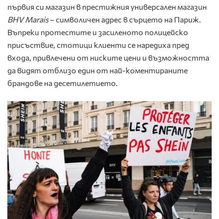
първия си магазин в престижния универсален магазин
BHV Marais
– символичен адрес в сърцето на Париж.
Въпреки протестите и засиленото полицейско
присъствие, стотици клиенти се наредиха пред
входа, привлечени от ниските цени и възможността
да видят отблизо един от най-коментираните
брандове на десетилетието.