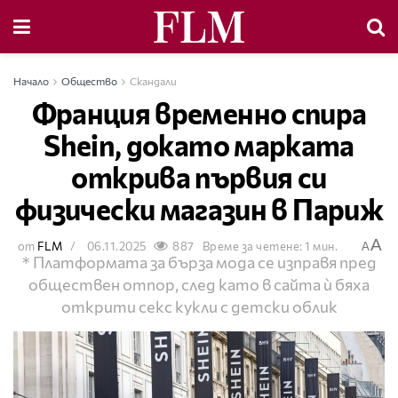
Начало
Общество
Скандали
Франция временно спира
Shein, докато марката
открива първия си
физически магазин в Париж
A
от
FLM
06.11.2025
887
Време за четене: 1 мин.
A
* Платформата за бърза мода се изправя пред
обществен отпор, след като в сайта ѝ бяха
открити секс кукли с детски облик