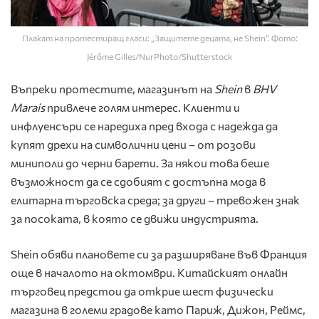
Плакат на протестиращ гласи: „Защитете децата, не Shein“. Фото:
Jérôme Gilles/NurPhoto/Shutterstock
Въпреки протестите, магазинът на
Shein
в
BHV
Marais
привлече голям интерес. Клиенти и
инфлуенсъри се наредиха пред входа с надежда да
купят дрехи на символични цени – от розови
миниполи до черни барети. За някои това беше
възможност да се сдобият с достъпна мода в
елитарна търговска среда; за други – тревожен знак
за посоката, в която се движи индустрията.
Shein обяви плановете си за разширяване във Франция
още в началото на октомври. Китайският онлайн
търговец предстои да открие шест физически
магазина в големи градове като Париж, Дижон, Реймс,