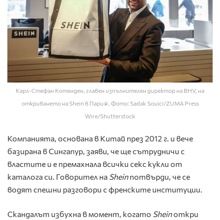
Карл-Стефан Котенден, главен изпълнителен директор на BHV, на
откриването на Shein в Париж. Фото: Sadak Souici/ZUMA Press
Wire/Shutterstock
Компанията, основана в Китай през 2012 г. и вече
базирана в Сингапур, заяви, че ще сътрудничи с
властите и е премахнала всички секс кукли от
каталога си. Говорител на
Shein
потвърди, че се
водят спешни разговори с френските институции.
Скандалът избухна в момент, когато
Shein
откри