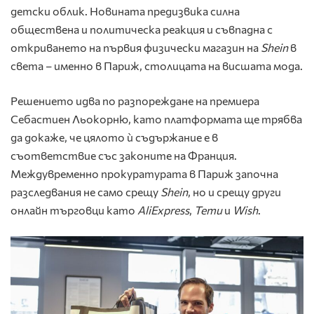
детски облик. Новината предизвика силна
обществена и политическа реакция и съвпадна с
откриването на първия физически магазин на
Shein
в
света – именно в Париж, столицата на висшата мода.
Решението идва по разпореждане на премиера
Себастиен Льокорню, като платформата ще трябва
да докаже, че цялото ѝ съдържание е в
съответствие със законите на Франция.
Междувременно прокуратурата в Париж започна
разследвания не само срещу
Shein
, но и срещу други
онлайн търговци като
AliExpress
,
Temu
и
Wish
.