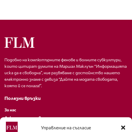
Подобно на компютърните фенове и волните субкултури,
които цитират думите на Маршал Маклуън “Информацията
иска да е свободна”, ние развяваме с достойнство нашето
електронно знаме с девиза “Дайте на модата свободата,
която й се полага!”.
Полезни връзки
За нас
Декларация за поверителност
Политика за бисквитки
Управление на съгласие