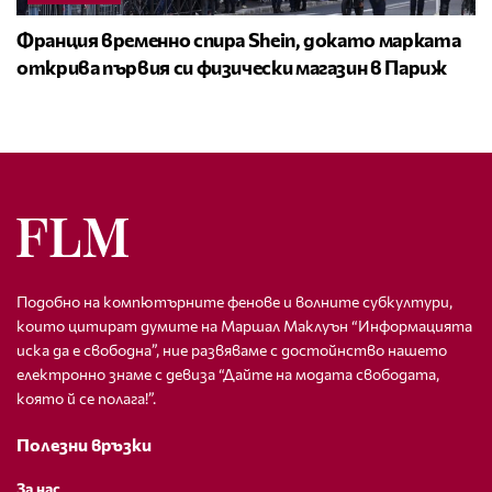
Франция временно спира Shein, докато марката
открива първия си физически магазин в Париж
Подобно на компютърните фенове и волните субкултури,
които цитират думите на Маршал Маклуън “Информацията
иска да е свободна”, ние развяваме с достойнство нашето
електронно знаме с девиза “Дайте на модата свободата,
която й се полага!”.
Полезни връзки
За нас