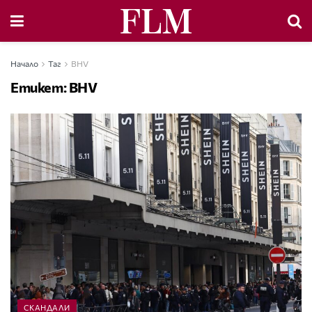
Начало
Таг
BHV
Етикет:
BHV
СКАНДАЛИ