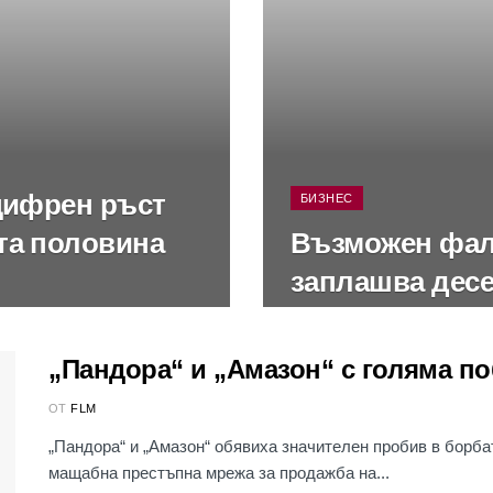
уцифрен ръст
БИЗНЕС
та половина
Възможен фали
заплашва дес
„Пандора“ и „Амазон“ с голяма 
ОТ
FLM
„Пандора“ и „Амазон“ обявиха значителен пробив в борб
мащабна престъпна мрежа за продажба на...