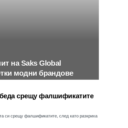
т на Saks Global
етки модни брандове
победа срещу фалшификатите
ата си срещу фалшификатите, след като разкриха