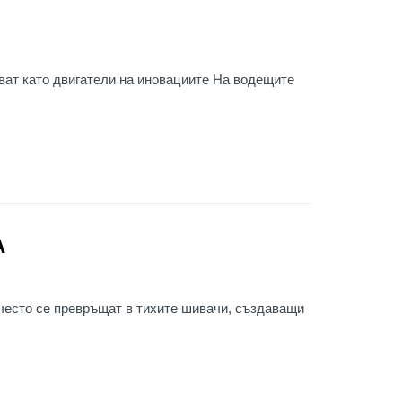
дават като двигатели на иновациите На водещите
А
 често се превръщат в тихите шивачи, създаващи