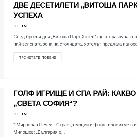
ДВЕ ДЕСЕТИЛЕТИ „ВИТОША ПАРК
УСПЕХА
ОТ
FLM
След броени дни „Витоша Парк Хотел“ ще отпразнува св
най-зелената зона на столицата, хотелът предлага панора
ПРОЧЕТЕТЕ ПОВЕЧЕ
ГОЛФ ИГРИЩЕ И СПА РАЙ: КАКВ
„СВЕТА СОФИЯ“?
ОТ
FLM
* Мирослав Печев: „Страст, емоции и фокус вложихме в и
Милошев: „България е...