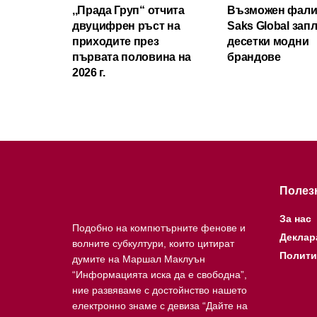
,,Прада Груп“ отчита
Възможен фали
двуцифрен ръст на
Saks Global зап
приходите през
десетки модни
първата половина на
брандове
2026 г.
Полез
За нас
Подобно на компютърните фенове и
Деклар
волните субкултури, които цитират
Полити
думите на Маршал Маклуън
“Информацията иска да е свободна”,
ние развяваме с достойнство нашето
електронно знаме с девиза “Дайте на