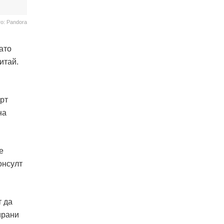
о: Pandora
ато
итай.
рт
на
е
онсулт
т да
ирани