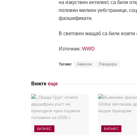
на изкуствен интелект, са били о
половин милион уебстраници, соц
фалшификати.
В световен мащаб са били иззети
Източник:
WWD
Тагове:
Амазон
Пандора
Вижте
още
БИЗНЕС
БИЗНЕС