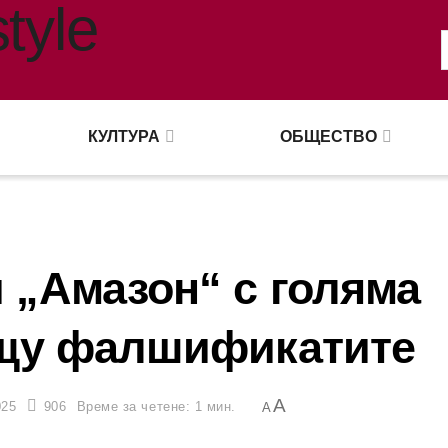
КУЛТУРА
ОБЩЕСТВО
 „Амазон“ с голяма
щу фалшификатите
A
025
906
Време за четене: 1 мин.
A