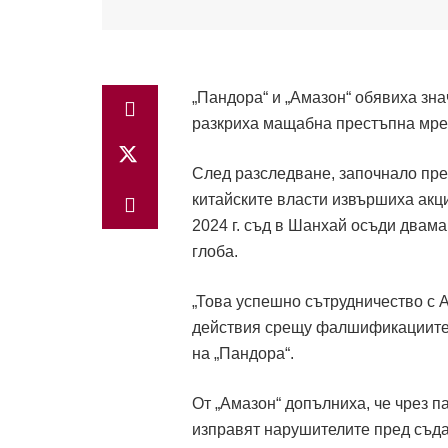
„Пандора“ и „Амазон“ обявиха зн
разкриха мащабна престъпна мреж
След разследване, започнало през
китайските власти извършиха акци
2024 г. съд в Шанхай осъди двама
глоба.
„Това успешно сътрудничество с 
действия срещу фалшификациите“,
на „Пандора“.
От „Амазон“ допълниха, че чрез п
изправят нарушителите пред съда 