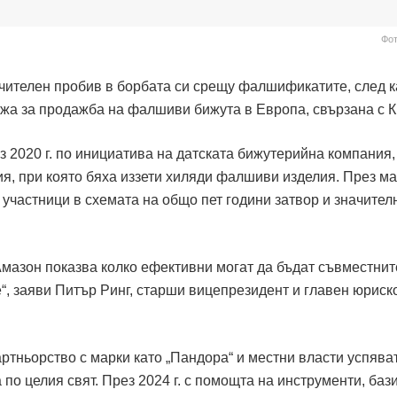
Фот
ачителен пробив в борбата си срещу фалшификатите, след к
а за продажба на фалшиви бижута в Европа, свързана с К
 2020 г. по инициатива на датската бижутерийна компания,
я, при която бяха иззети хиляди фалшиви изделия. През ма
 участници в схемата на общо пет години затвор и значител
Амазон показва колко ефективни могат да бъдат съвместнит
 заяви Питър Ринг, старши вицепрезидент и главен юриск
артньорство с марки като „Пандора“ и местни власти успява
по целия свят. През 2024 г. с помощта на инструменти, баз