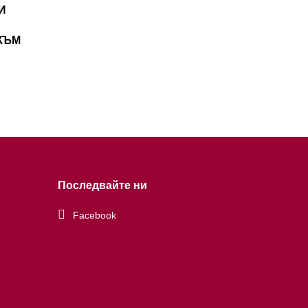
И
 КЪМ
Последвайте ни
Facebook