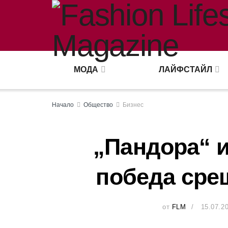
МОДА
ЛАЙФСТАЙЛ
Начало
Общество
Бизнес
„Пандора“ и
победа сре
от
FLM
15.07.2