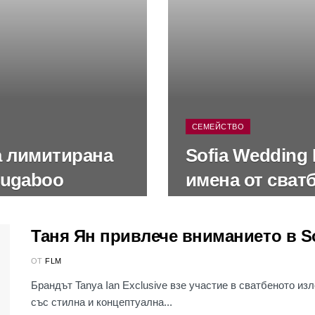
СЕМЕЙСТВО
а лимитирана
Sofia Wedding
Bugaboo
имена от сват
Таня Ян привлече вниманието в S
ОТ
FLM
Брандът Tanya Ian Exclusive взе участие в сватбеното изл
със стилна и концептуална...