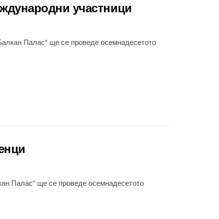
международни участници
 Балкан Палас“ ще се проведе осемнадесетото
енци
лкан Палас“ ще се проведе осемнадесетото