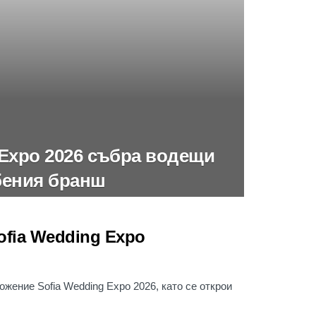
 Expo 2026 събра водещи
бения бранш
ofia Wedding Expo
ожение Sofia Wedding Expo 2026, като се открои