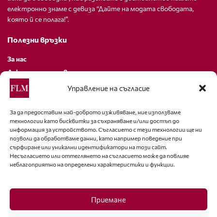
електронно знаме с девиза “Дайте на модата свободата,
която й се полага!”.
Полезни връзки
За нас
Декларация за поверителност
Политика за бисквитки
Управление на съгласие
За контакти
За да предоставим най-доброто изживяване, ние използваме
технологии като бисквитки за съхраняване и/или достъп до
editor@fashion-lifestyle.net
информация за устройството. Съгласието с тези технологии ще ни
позволи да обработваме данни, като например поведение при
+359 88 227 33 47
сърфиране или уникални идентификатори на този сайт.
Несъгласието или оттеглянето на съгласието може да повлияе
неблагоприятно на определени характеристики и функции.
Последвайте ни
Facebook
Приемане