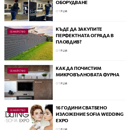
ОБОРУДВАНЕ
ОТ
FLM
КЪДЕ ДА ЗАКУПИТЕ
СЕМЕЙСТВО
ПЕРФЕКТНАТА ОГРАДА В
ПЛОВДИВ?
ОТ
FLM
КАК ДА ПОЧИСТИМ
СЕМЕЙСТВО
МИКРОВЪЛНОВАТА ФУРНА
ОТ
FLM
16 ГОДИНИ СВАТБЕНО
СЕМЕЙСТВО
ИЗЛОЖЕНИЕ SOFIA WEDDING
EXPO
ОТ
FLM