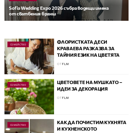
Sofia Wedding Expo 2026 събра водещи имена
от сватбения бранш
ФЛОРИСТКАТА ДЕСИ
СЕМЕЙСТВО
КРАВАЕВА РАЗКАЗВА ЗА
ТАЙНИЯ ЕЗИК НА ЦВЕТЯТА
ОТ
FLM
ЦВЕТОВЕТЕ НА МУШКАТО –
СЕМЕЙСТВО
ИДЕИ ЗА ДЕКОРАЦИЯ
ОТ
FLM
КАК ДА ПОЧИСТИМ КУХНЯТА
СЕМЕЙСТВО
И КУХНЕНСКОТО