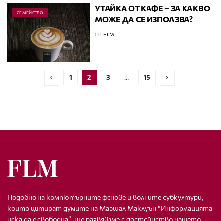
УТАЙКА ОТ КАФЕ – ЗА КАКВО
СЕМЕЙСТВО
МОЖЕ ДА СЕ ИЗПОЛЗВА?
ОТ
FLM
1
2
3
…
15
Подобно на компютърните фенове и волните субкултури,
които цитират думите на Маршал Маклуън “Информацията
иска да е свободна”, ние развяваме с достойнство нашето