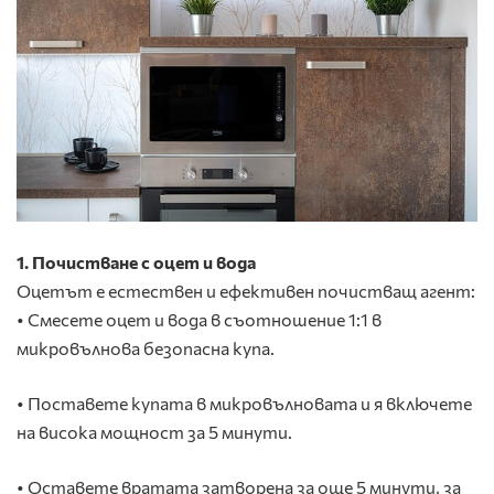
1. Почистване с оцет и вода
Оцетът е естествен и ефективен почистващ агент:
• Смесете оцет и вода в съотношение 1:1 в
микровълнова безопасна купа.
• Поставете купата в микровълновата и я включете
на висока мощност за 5 минути.
• Оставете вратата затворена за още 5 минути, за