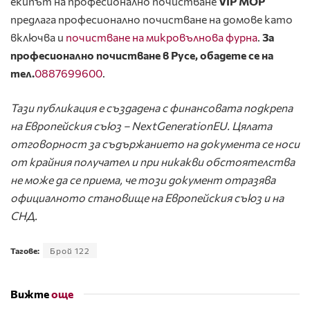
екипът на професионално почистване
VIP MOP
предлага професионално почистване на домове като
включва и
почистване на микровълнова фурна
.
За
професионално почистване в Русе, обадете се на
тел.
0887699600
.
Тази публикация е създадена с финансовата подкрепа
на Европейския съюз – NextGenerationEU. Цялата
отговорност за съдържанието на документа се носи
от крайния получател и при никакви обстоятелства
не може да се приема, че този документ отразява
официалното становище на Европейския съюз и на
СНД.
Тагове:
Брой 122
Вижте
още