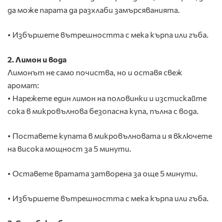
да може парата да разхлаби замърсяванията.
• Избършете вътрешността с мека кърпа или гъба.
2. Лимон и вода
Лимонът не само почиства, но и оставя свеж
аромат:
• Нарежете един лимон на половинки и изстискайте
сока в микровълнова безопасна купа, пълна с вода.
• Поставете купата в микровълновата и я включете
на висока мощност за 5 минути.
• Оставете вратата затворена за още 5 минути.
• Избършете вътрешността с мека кърпа или гъба.