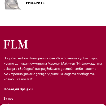
РИЦАРИТЕ
Подобно на компютърните фенове и волните субкултури,
които цитират думите на Маршал Маклуън “Информацията
иска да е свободна”, ние развяваме с достойнство нашето
електронно знаме с девиза “Дайте на модата свободата,
която й се полага!”.
Полезни връзки
За нас
Декларация за поверителност