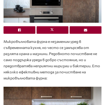
Микровълновата фурна е незаменим уред в
съвременната кухня, но често се замърсява от
разлята храна и мазнини. Редовното почистване не
само поддържа уреда в добро състояние, но и
предотвратява неприятни миризми и бактерии. Ето
няколко ефективни метода за почистване на
микровълновата фурна: