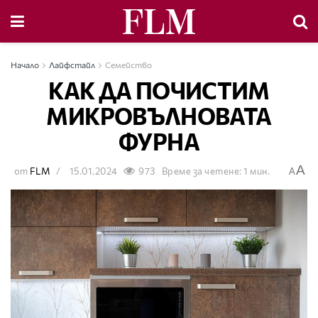
Начало
Лайфстайл
Семейство
КАК ДА ПОЧИСТИМ
МИКРОВЪЛНОВАТА
ФУРНА
A
от
FLM
15.01.2024
973
Време за четене: 1 мин.
A