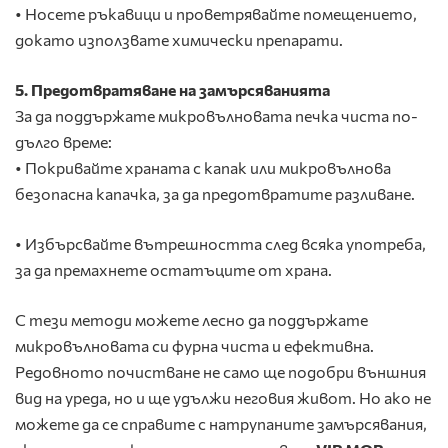
• Носете ръкавици и проветрявайте помещението,
докато използвате химически препарати.
5. Предотвратяване на замърсяванията
За да поддържате микровълновата печка чиста по-
дълго време:
• Покривайте храната с капак или микровълнова
безопасна капачка, за да предотвратите разливане.
• Избърсвайте вътрешността след всяка употреба,
за да премахнете остатъците от храна.
С тези методи можете лесно да поддържате
микровълновата си фурна чиста и ефективна.
Редовното почистване не само ще подобри външния
вид на уреда, но и ще удължи неговия живот. Но ако не
можете да се справите с натрупаните замърсявания,