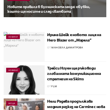
Новите правила в булчинската мода: обувки,
които ще носите и след сватбата
Ирина Шейк е новото лице на
НОВИНИ
Hero Blazer от „Марела“
ОТ
МАНОЕЛА ДИМИТРОВА
Трейси Нгуен ще ръководи
НОВИНИ
глобалната комуникационна
стратегия на Skims
ОТ
FLM
Нели Радева продължава
МОДА
модния разказ на Carmine с нова