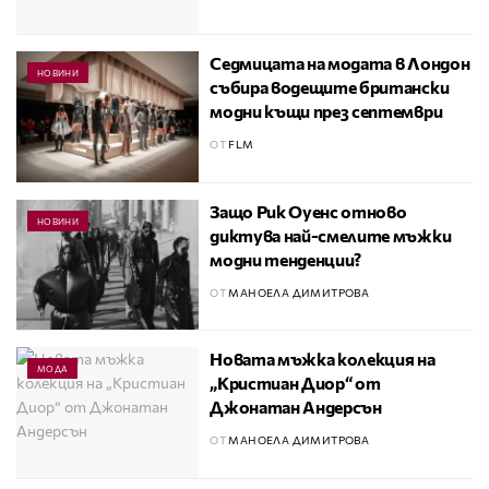
Седмицата на модата в Лондон
НОВИНИ
събира водещите британски
модни къщи през септември
ОТ
FLM
Защо Рик Оуенс отново
НОВИНИ
диктува най-смелите мъжки
модни тенденции?
ОТ
МАНОЕЛА ДИМИТРОВА
Новата мъжка колекция на
МОДА
„Кристиан Диор“ от
Джонатан Андерсън
ОТ
МАНОЕЛА ДИМИТРОВА