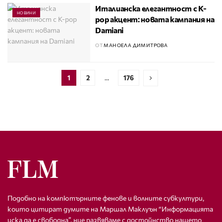
Италианска елегантност с K-
НОВИНИ
pop акцент: новата кампания на
Damiani
ОТ
МАНОЕЛА ДИМИТРОВА
1
2
…
176
Подобно на компютърните фенове и волните субкултури,
които цитират думите на Маршал Маклуън “Информацията
иска да е свободна”, ние развяваме с достойнство нашето