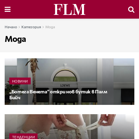
Начало
Категория
Мода
Мода
НОВИНИ
„Ботега Венета“ откри нов бутик в Палм
Бийч
ТЕНДЕНЦИИ