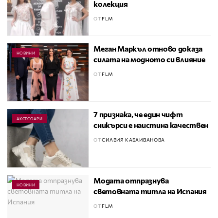
колекция
ОТ
FLM
Меган Маркъл отново доказа
НОВИНИ
силата на модното си влияние
ОТ
FLM
7 признака, че един чифт
АКСЕСОАРИ
сникърси е наистина качествен
ОТ
СИЛВИЯ КАБАИВАНОВА
Модата отпразнува
НОВИНИ
световната титла на Испания
ОТ
FLM