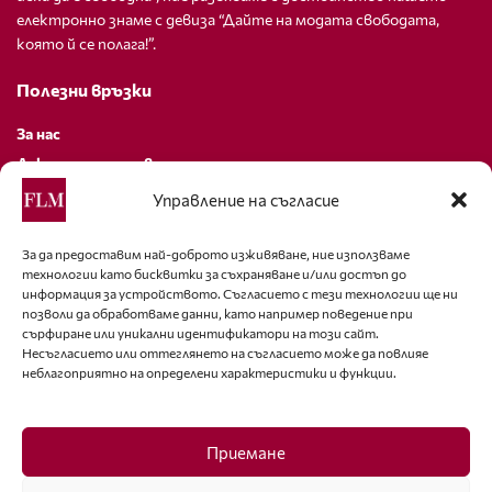
електронно знаме с девиза “Дайте на модата свободата,
която й се полага!”.
Полезни връзки
За нас
Декларация за поверителност
Политика за бисквитки
Управление на съгласие
За контакти
За да предоставим най-доброто изживяване, ние използваме
технологии като бисквитки за съхраняване и/или достъп до
editor@fashion-lifestyle.net
информация за устройството. Съгласието с тези технологии ще ни
позволи да обработваме данни, като например поведение при
+359 88 227 33 47
сърфиране или уникални идентификатори на този сайт.
Несъгласието или оттеглянето на съгласието може да повлияе
неблагоприятно на определени характеристики и функции.
Последвайте ни
Facebook
Приемане