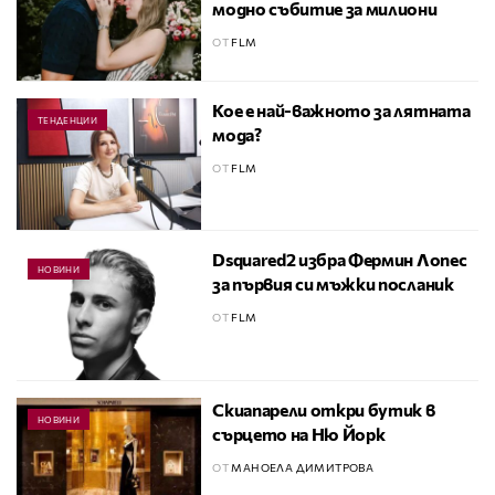
модно събитие за милиони
ОТ
FLM
Кое е най-важното за лятната
ТЕНДЕНЦИИ
мода?
ОТ
FLM
Dsquared2 избра Фермин Лопес
НОВИНИ
за първия си мъжки посланик
ОТ
FLM
Скиапарели откри бутик в
НОВИНИ
сърцето на Ню Йорк
ОТ
МАНОЕЛА ДИМИТРОВА