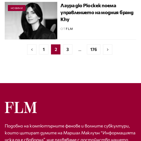
Лаура дю Рюскек поема
НОВИНИ
управлението на модния бранд
Khy
ОТ
FLM
1
2
3
…
176
Подобно на компютърните фенове и волните субкултури,
които цитират думите на Маршал Маклуън “Информацията
иска да е свободна”, ние развяваме с достойнство нашето