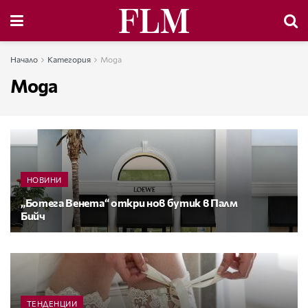
Начало
Категория
Мода
Мода
НОВИНИ
„Ботега Венета“ откри нов бутик в Палм
Бийч
ТЕНДЕНЦИИ