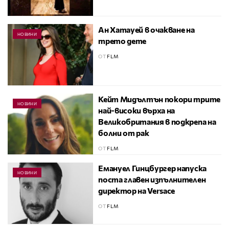
Ан Хатауей в очакване на
НОВИНИ
трето дете
ОТ
FLM
Кейт Мидълтън покори трите
НОВИНИ
най-високи върха на
Великобритания в подкрепа на
болни от рак
ОТ
FLM
Емануел Гинцбургер напуска
НОВИНИ
поста главен изпълнителен
директор на Versace
ОТ
FLM