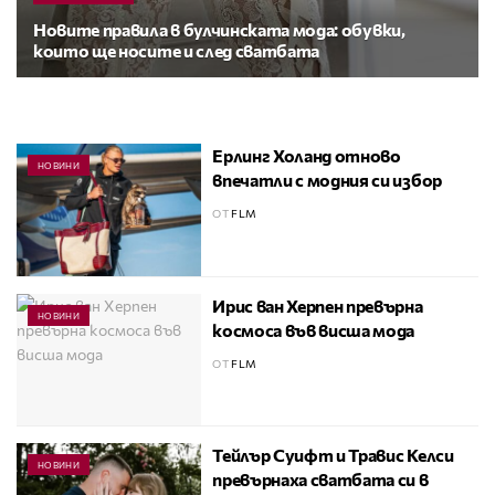
Новите правила в булчинската мода: обувки,
които ще носите и след сватбата
Ерлинг Холанд отново
НОВИНИ
впечатли с модния си избор
ОТ
FLM
Ирис ван Херпен превърна
НОВИНИ
космоса във висша мода
ОТ
FLM
Тейлър Суифт и Травис Келси
НОВИНИ
превърнаха сватбата си в