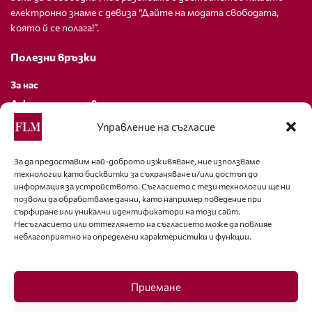
електронно знаме с девиза “Дайте на модата свободата,
която й се полага!”.
Полезни връзки
За нас
Декларация за поверителност
Политика за бисквитки
Управление на съгласие
За контакти
За да предоставим най-доброто изживяване, ние използваме
технологии като бисквитки за съхраняване и/или достъп до
editor@fashion-lifestyle.net
информация за устройството. Съгласието с тези технологии ще ни
позволи да обработваме данни, като например поведение при
+359 88 227 33 47
сърфиране или уникални идентификатори на този сайт.
Несъгласието или оттеглянето на съгласието може да повлияе
неблагоприятно на определени характеристики и функции.
Последвайте ни
Facebook
Приемане