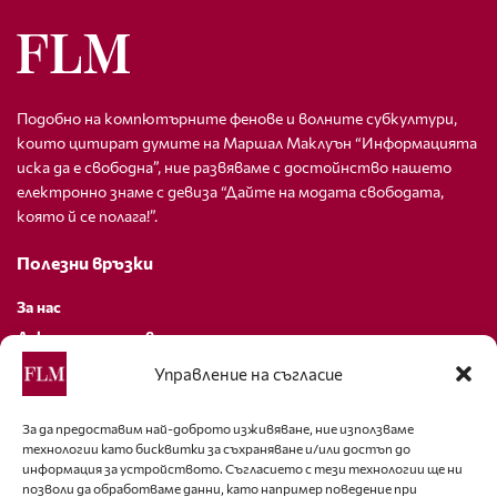
Подобно на компютърните фенове и волните субкултури,
които цитират думите на Маршал Маклуън “Информацията
иска да е свободна”, ние развяваме с достойнство нашето
електронно знаме с девиза “Дайте на модата свободата,
която й се полага!”.
Полезни връзки
За нас
Декларация за поверителност
Политика за бисквитки
Управление на съгласие
За контакти
За да предоставим най-доброто изживяване, ние използваме
технологии като бисквитки за съхраняване и/или достъп до
editor@fashion-lifestyle.net
информация за устройството. Съгласието с тези технологии ще ни
позволи да обработваме данни, като например поведение при