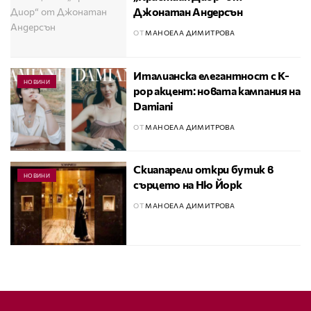
Джонатан Андерсън
ОТ
МАНОЕЛА ДИМИТРОВА
Италианска елегантност с K-
НОВИНИ
pop акцент: новата кампания на
Damiani
ОТ
МАНОЕЛА ДИМИТРОВА
Скиапарели откри бутик в
НОВИНИ
сърцето на Ню Йорк
ОТ
МАНОЕЛА ДИМИТРОВА