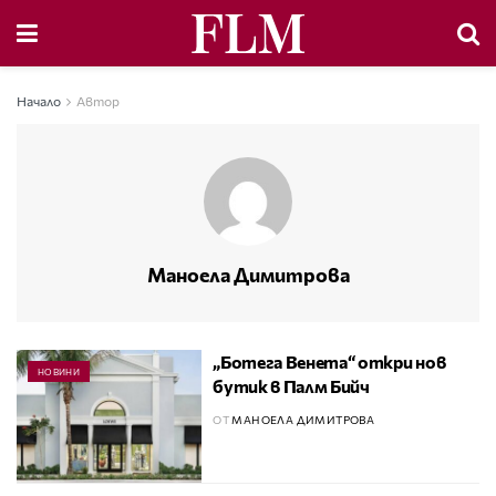
Начало
Автор
Маноела Димитрова
„Ботега Венета“ откри нов
НОВИНИ
бутик в Палм Бийч
ОТ
МАНОЕЛА ДИМИТРОВА