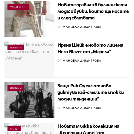
Новите правила в булчинската
ТЕНДЕНЦИИ
мода: обувки, които ще носите
и след сватбата
ОТ
МАНОЕЛА ДИМИТРОВА
Ирина Шейк е новото лице на
НОВИНИ
Hero Blazer от „Марела“
ОТ
МАНОЕЛА ДИМИТРОВА
Защо Рик Оуенс отново
НОВИНИ
диктува най-смелите мъжки
модни тенденции?
ОТ
МАНОЕЛА ДИМИТРОВА
Новата мъжка колекция на
МОДА
„Кристиан Диор“ от