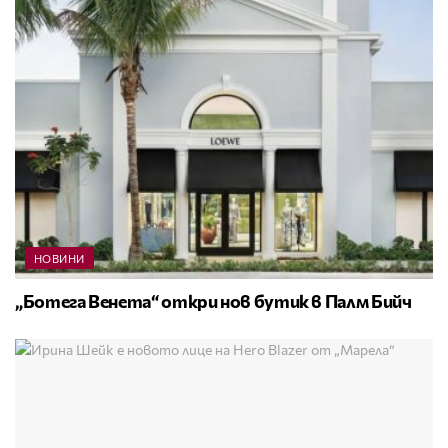
НОВИНИ
„Ботега Венета“ откри нов бутик в Палм Бийч