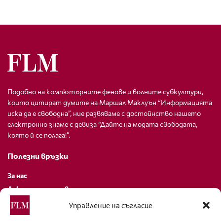
Подобно на компютърните фенове и волните субкултури,
които цитират думите на Маршал Маклуън “Информацията
иска да е свободна”, ние развяваме с достойнство нашето
електронно знаме с девиза “Дайте на модата свободата,
която й се полага!”.
Полезни връзки
За нас
Декларация за поверителност
Политика за бисквитки
Управление на съгласие