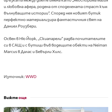
и любовна афера, родена от споделената страст към
вълнуващите истории“. Според нея новият бутик
перфектно материализира фантастичния свят на
Даниел Роузбери.
Освен в Ню Йорк, „Скиапарели“ радва почитателите
си в САЩ и с бутици във водещите обекти на Neiman
Marcus в Далас и Бевърли Хилс.
Източник:
WWD
Вижте
още