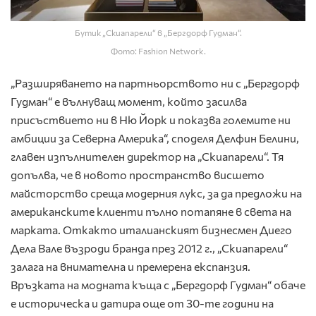
Бутик „Скиапарели“ в „Бергдорф Гудман“.
Фото: Fashion Network.
„Разширяването на партньорството ни с „Бергдорф
Гудман“ е вълнуващ момент, който засилва
присъствието ни в Ню Йорк и показва големите ни
амбиции за Северна Америка“, споделя Делфин Белини,
главен изпълнителен директор на „Скиапарели“. Тя
допълва, че в новото пространство висшето
майсторство среща модерния лукс, за да предложи на
американските клиенти пълно потапяне в света на
марката. Откакто италианският бизнесмен Диего
Дела Вале възроди бранда през 2012 г., „Скиапарели“
залага на внимателна и премерена експанзия.
Връзката на модната къща с „Бергдорф Гудман“ обаче
е историческа и датира още от 30-те години на