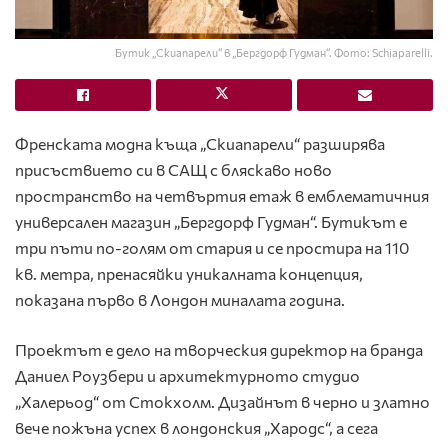
Бутик „Скиапарели“ в „Бергдорф Гудман“. Фото: Schiaparelli.
Френската модна къща „Скиапарели“ разширява
присъствието си в САЩ с бляскаво ново
пространство на четвъртия етаж в емблематичния
универсален магазин „Бергдорф Гудман“. Бутикът е
три пъти по-голям от стария и се простира на 110
кв. метра, пренасяйки уникалната концепция,
показана първо в Лондон миналата година.
Проектът е дело на творческия директор на бранда
Даниел Роузбери и архитектурното студио
„Халерьод“ от Стокхолм. Дизайнът в черно и златно
вече пожъна успех в лондонския „Хародс“, а сега