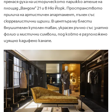
пренася духа на историческото парижко ателие на
площад „Вандом“ 21 и в Ню Йорк. Пространството
прилича на артистичен апартамент, пълен със
сюрреалистични щрихи. В центъра му блести
внушителен куполен таван, украсен ръчно със златно
фолио и мистични символи, под който е разположено
изящно кадифено канапе.