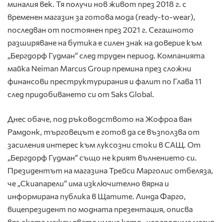
миналия век. Тя получи нов живот през 2018 г. с
временен магазин за готова мода (ready-to-wear),
последван от постоянен през 2021 г. Сегашното
разширяване на бутика е силен знак на доверие към
„Бергдорф Гудман“ след труден период. Компанията
майка Neiman Marcus Group премина през сложни
финансови преструктурирания и фалит по Глава 11
след придобиването си от Saks Global.
Днес обаче, под ръководството на Жофроа ван
Рамдонк, търговецът е готов да се възползва от
засиления интерес към луксозни стоки в САЩ. От
„Бергдорф Гудман“ също не крият вълнението си.
Президентът на магазина Трейси Марголис отбеляза,
че „Скиапарели“ има изключително вярна и
информирана публика в Щатите. Линда Фарго,
вицепрезидент по модната презентация, описва
връзката между двете имена като „неоспорима магия