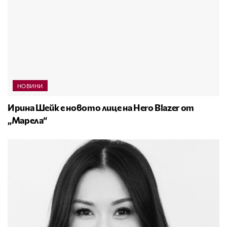
НОВИНИ
Ирина Шейк е новото лице на Hero Blazer от
„Марела“