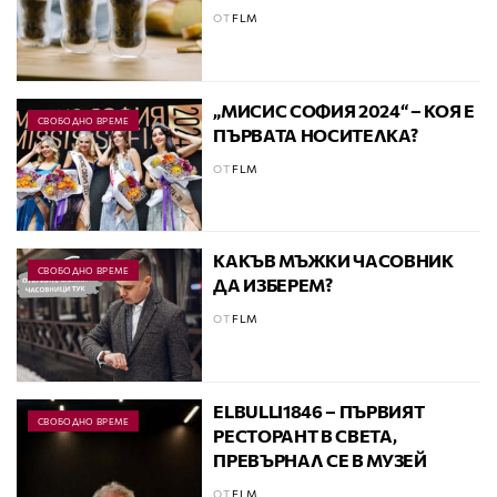
ОТ
FLM
„МИСИС СОФИЯ 2024“ – КОЯ Е
СВОБОДНО ВРЕМЕ
ПЪРВАТА НОСИТЕЛКА?
ОТ
FLM
КАКЪВ МЪЖКИ ЧАСОВНИК
СВОБОДНО ВРЕМЕ
ДА ИЗБЕРЕМ?
ОТ
FLM
ELBULLI1846 – ПЪРВИЯТ
СВОБОДНО ВРЕМЕ
РЕСТОРАНТ В СВЕТА,
ПРЕВЪРНАЛ СЕ В МУЗЕЙ
ОТ
FLM