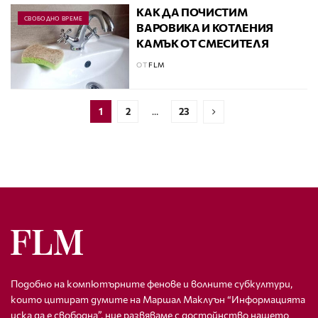
КАК ДА ПОЧИСТИМ
СВОБОДНО ВРЕМЕ
ВАРОВИКА И КОТЛЕНИЯ
КАМЪК ОТ СМЕСИТЕЛЯ
ОТ
FLM
1
2
…
23
Подобно на компютърните фенове и волните субкултури,
които цитират думите на Маршал Маклуън “Информацията
иска да е свободна”, ние развяваме с достойнство нашето