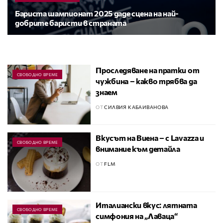
Бариста шампионат 2025 даде сцена на най-
добрите баристи в страната
Проследяване на пратки от
СВОБОДНО ВРЕМЕ
чужбина – какво трябва да
знаем
ОТ
СИЛВИЯ КАБАИВАНОВА
Вкусът на Виена – с Lavazza и
СВОБОДНО ВРЕМЕ
внимание към детайла
ОТ
FLM
Италиански вкус: лятната
СВОБОДНО ВРЕМЕ
симфония на „Лаваца“