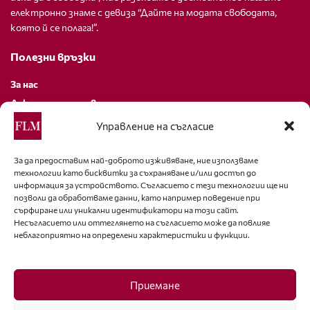
електронно знаме с девиза “Дайте на модата свободата,
която й се полага!”.
Полезни връзки
За нас
Декларация за поверителност
Политика за бисквитки
Управление на съгласие
За контакти
За да предоставим най-доброто изживяване, ние използваме
технологии като бисквитки за съхраняване и/или достъп до
editor@fashion-lifestyle.net
информация за устройството. Съгласието с тези технологии ще ни
позволи да обработваме данни, като например поведение при
+359 88 227 33 47
сърфиране или уникални идентификатори на този сайт.
Несъгласието или оттеглянето на съгласието може да повлияе
неблагоприятно на определени характеристики и функции.
Последвайте ни
Facebook
Приемане