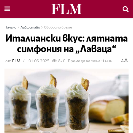
Начало
Лайфстайл
Свободно време
Италиански вкус: лятната
симфония на „Лаваца“
A
от
FLM
01.06.2025
870
Време за четене: 1 мин.
A