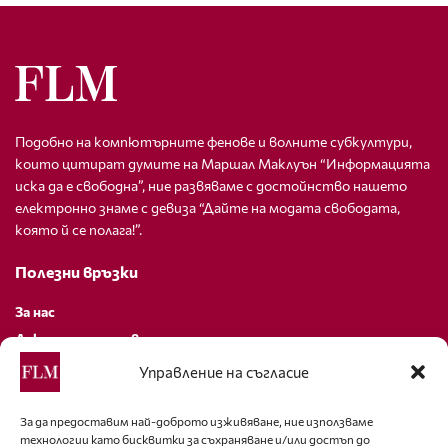
Подобно на компютърните фенове и волните субкултури,
които цитират думите на Маршал Маклуън “Информацията
иска да е свободна”, ние развяваме с достойнство нашето
електронно знаме с девиза “Дайте на модата свободата,
която й се полага!”.
Полезни връзки
За нас
Декларация за поверителност
Политика за бисквитки
Управление на съгласие
За контакти
За да предоставим най-доброто изживяване, ние използваме
технологии като бисквитки за съхраняване и/или достъп до