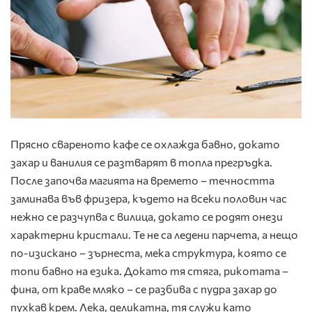
Прясно свареното кафе се охлажда бавно, докато
захар и ванилия се разтварят в топла прегръдка.
После започва магията на времето – течността
заминава във фризера, където на всеки половин час
нежно се разчупва с вилица, докато се родят онези
характерни кристали. Те не са ледени парчета, а нещо
по-изискано – зърнеста, мека структура, която се
топи бавно на езика. Докато тя стяга, рикотата –
фина, от краве мляко – се разбива с пудра захар до
пухкав крем. Лека, деликатна, тя служи като