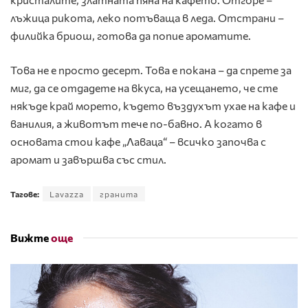
лъжица рикота, леко потъваща в леда. Отстрани –
филийка бриош, готова да попие ароматите.
Това не е просто десерт. Това е покана – да спрете за
миг, да се отдадете на вкуса, на усещането, че сте
някъде край морето, където въздухът ухае на кафе и
ванилия, а животът тече по-бавно. А когато в
основата стои кафе „Лаваца“ – всичко започва с
аромат и завършва със стил.
Тагове:
Lavazza
гранита
Вижте
още