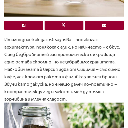
Италия знае как да съблазнява – понякога с
архитектура, понякога с език, но най-често – с вкус.
Сред безбройните ѝ гастрономически съкровища
едно остава скромно, но незабравимо: гранитата.
Най-обичаната ѝ версия идва от Сицилия – със силно
кафе, лек крем от рикота и филийка запечен бриош.
Звучи като закуска, но е нещо далеч по-поетично –
контраст между лед и мекота, между тъмна
горчивина и млечна сладост.