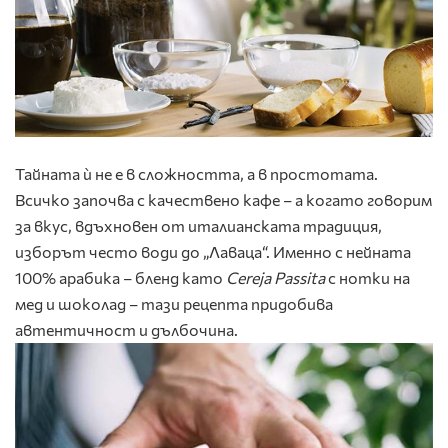
Тайната ѝ не е в сложността, а в простотата.
Всичко започва с качествено кафе – а когато говорим
за вкус, вдъхновен от италианската традиция,
изборът често води до „Лаваца“. Именно с нейната
100% арабика – бленд като
Cereja Passita
с нотки на
мед и шоколад – тази рецепта придобива
автентичност и дълбочина.