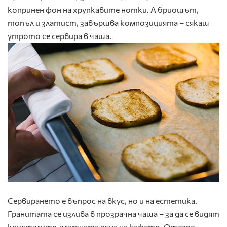
копринен фон на хрупкавите нотки. А бриошът,
топъл и златист, завършва композицията – сякаш
утрото се сервира в чаша.
Сервирането е въпрос на вкус, но и на естетика.
Гранитата се излива в прозрачна чаша – за да се видят
кристалите, златната пяна на кафето. Отгоре –