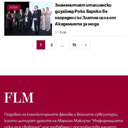
Знаменитият италиански
УСПЕХ
дизайнер Роко Бароко бе
награден със Златна игла от
Академията за мода
ОТ
FLM
1
2
…
15
Подобно на компютърните фенове и волните субкултури,
които цитират думите на Маршал Маклуън “Информацията
иска да е свободна”, ние развяваме с достойнство нашето