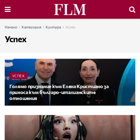
Начало
Категория
Култура
Успех
Успех
УСПЕХ
Голямо признание към Елена Кристиано за
приноса към българо-италианските
отношения