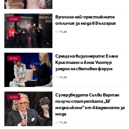
Връчиха най-престижните
УСПЕХ
отличия за мода в България
ОТ
FLM
Среща на визионерите: Елена
УСПЕХ
Кристиано и Анна Уинтур
заедно на световен форум
ОТ
FLM
Суперзвездата Силви Вартан
УСПЕХ
получи статуетката „БГ
модна икона“ от Академията за
мода
ОТ
FLM