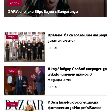
УСПЕХ
DARA спечели Евровизия с Bangaranga
Връчени бяха големите награди
УСПЕХ
за стил и успех
ОТ
FLM
Акад. Чавдар Славов награден за
УСПЕХ
изключителен принос в
медицината
ОТ
FLM
Ивет Бианки със специална
УСПЕХ
фотосесия за Harper’s Bazaar