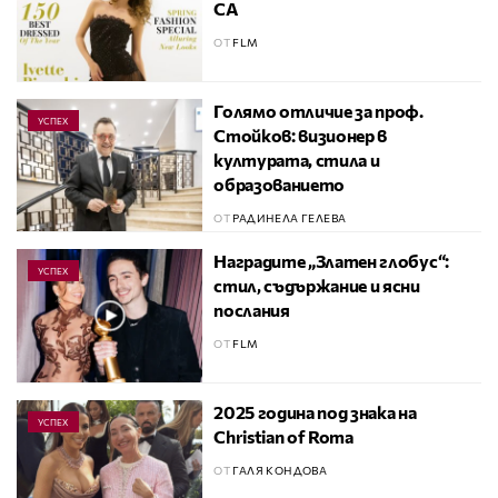
CA
ОТ
FLM
Голямо отличие за проф.
УСПЕХ
Стойков: визионер в
културата, стила и
образованието
ОТ
РАДИНЕЛА ГЕЛЕВА
Наградите „Златен глобус“:
УСПЕХ
стил, съдържание и ясни
послания
ОТ
FLM
2025 година под знака на
УСПЕХ
Christian of Roma
ОТ
ГАЛЯ КОНДОВА