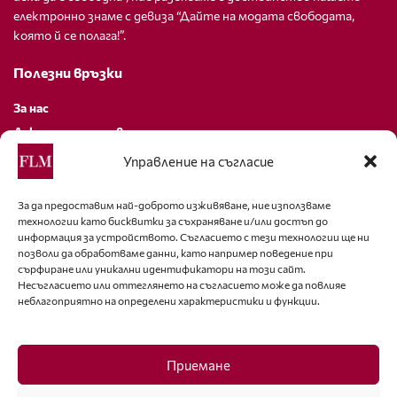
електронно знаме с девиза “Дайте на модата свободата,
която й се полага!”.
Полезни връзки
За нас
Декларация за поверителност
Политика за бисквитки
Управление на съгласие
За контакти
За да предоставим най-доброто изживяване, ние използваме
технологии като бисквитки за съхраняване и/или достъп до
editor@fashion-lifestyle.net
информация за устройството. Съгласието с тези технологии ще ни
позволи да обработваме данни, като например поведение при
+359 88 227 33 47
сърфиране или уникални идентификатори на този сайт.
Несъгласието или оттеглянето на съгласието може да повлияе
неблагоприятно на определени характеристики и функции.
Последвайте ни
Facebook
Приемане