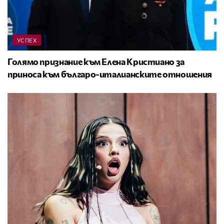
УСПЕХ
Голямо признание към Елена Кристиано за
приноса към българо-италианските отношения