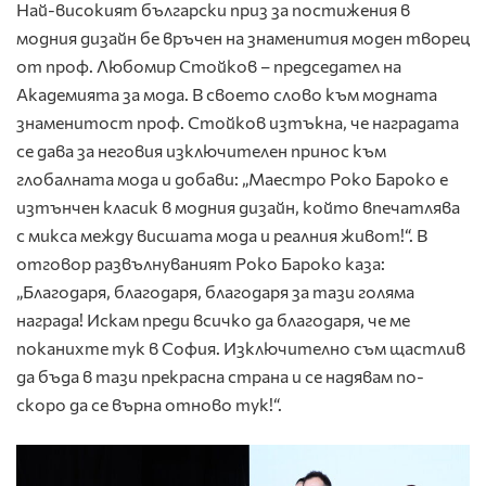
Най-високият български приз за постижения в
модния дизайн бе връчен на знаменития моден творец
от проф. Любомир Стойков – председател на
Академията за мода. В своето слово към модната
знаменитост проф. Стойков изтъкна, че наградата
се дава за неговия изключителен принос към
глобалната мода и добави: „Маестро Роко Бароко е
изтънчен класик в модния дизайн, който впечатлява
с микса между висшата мода и реалния живот!“. В
отговор развълнуваният Роко Бароко каза:
„Благодаря, благодаря, благодаря за тази голяма
награда! Искам преди всичко да благодаря, че ме
поканихте тук в София. Изключително съм щастлив
да бъда в тази прекрасна страна и се надявам по-
скоро да се върна отново тук!“.