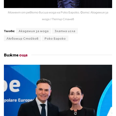
Момент от ревюто висша мода на Роко Бароко. Фото: Академия за
мода / Петър Станев
Тагове:
Академия за мода
Златна игла
Любомир Стойков
Роко Бароко
Вижте
още