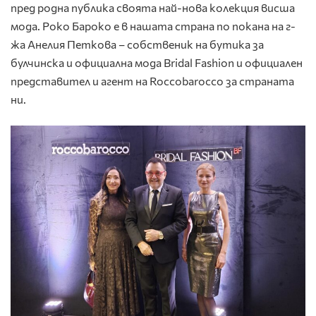
пред родна публика своята най-нова колекция висша
мода. Роко Бароко е в нашата страна по покана на г-
жа Анелия Петкова – собственик на бутика за
булчинска и официална мода Bridal Fashion и официален
представител и агент на Roccobarocco за страната
ни.