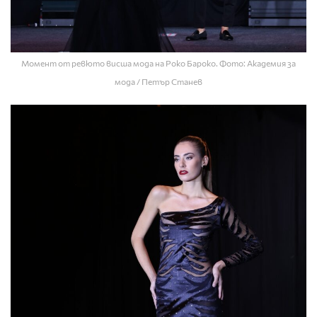
Момент от ревюто висша мода на Роко Бароко. Фото: Академия за
мода / Петър Станев