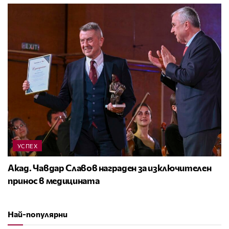
УСПЕХ
Акад. Чавдар Славов награден за изключителен
принос в медицината
Най-популярни