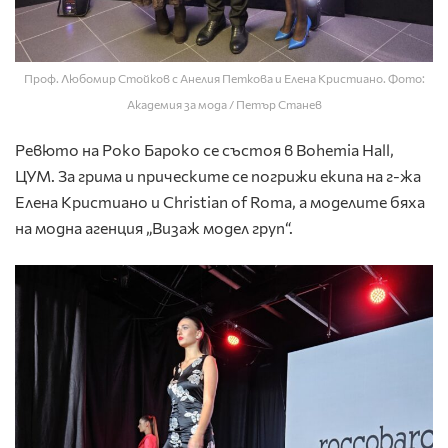
Проф. Любомир Стойков с Анелия Петкова и Елена Кристиано. Фото:
Академия за мода / Петър Станев
Ревюто на Роко Бароко се състоя в Bohemia Hall,
ЦУМ. За грима и прическите се погрижи екипа на г-жа
Елена Кристиано и Christian of Roma, а моделите бяха
на модна агенция „Визаж модел груп“.