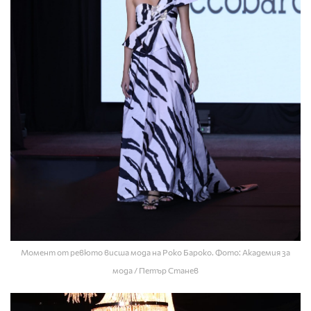
Момент от ревюто висша мода на Роко Бароко. Фото: Академия за
мода / Петър Станев