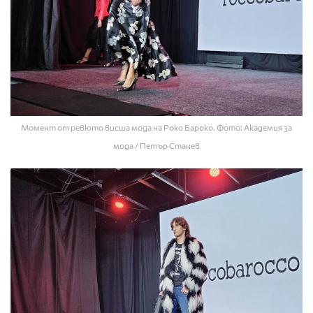
Момент от ревюто висша мода на Роко Бароко. Фото: Академия за
мода / Петър Станев