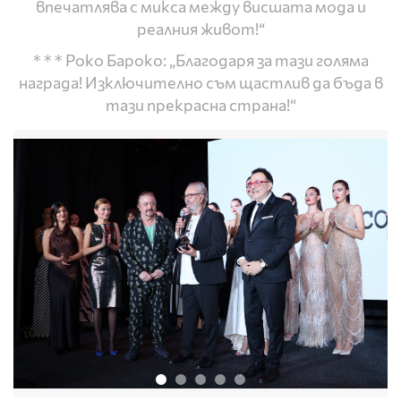
впечатлява с микса между висшата мода и
реалния живот!“
* * * Роко Бароко: „Благодаря за тази голяма
награда! Изключително съм щастлив да бъда в
тази прекрасна страна!“