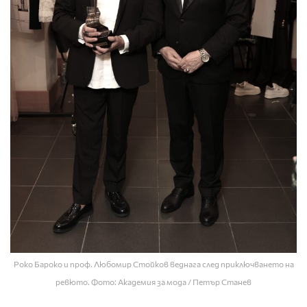
Роко Бароко и проф. Любомир Стойков веднага след приключването на
ревюто. Фото: Академия за мода / Петър Станев