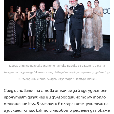
Церемония по награждаването на Роко Бароко със Златна игла на
Академията за мода в категория „Най-добър чуждестранен дизайнер“ за
2025 година. Фото: Академия за мода / Петър Станев
Сред основанията с това отличие да бъде удостоен
прочутият дизайнер е и дългогодишното му топло
отношение към България и българските ценители на
изискания стил, както и неговото решение да покаже