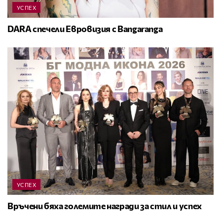
УСПЕХ
DARA спечели Евровизия с Bangaranga
УСПЕХ
Връчени бяха големите награди за стил и успех