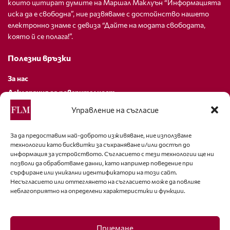
които цитират думите на Маршал Маклуън “Информацията
иска да е свободна”, ние развяваме с достойнство нашето
електронно знаме с девиза “Дайте на модата свободата,
която й се полага!”.
Полезни връзки
За нас
Декларация за поверителност
Политика за бисквитки
Управление на съгласие
За контакти
За да предоставим най-доброто изживяване, ние използваме
технологии като бисквитки за съхраняване и/или достъп до
editor@fashion-lifestyle.net
информация за устройството. Съгласието с тези технологии ще ни
позволи да обработваме данни, като например поведение при
+359 88 227 33 47
сърфиране или уникални идентификатори на този сайт.
Несъгласието или оттеглянето на съгласието може да повлияе
неблагоприятно на определени характеристики и функции.
Последвайте ни
Facebook
Приемане