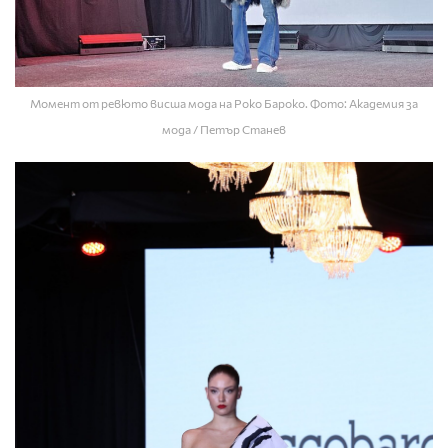
Момент от ревюто висша мода на Роко Бароко. Фото: Академия за
мода / Петър Станев