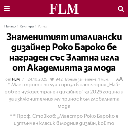
Начало
Култура
Успех
Знаменитият италиански
дизайнер Роко Бароко бе
награден със Златна игла
от Академията за мода
A
от
FLM
24.10.2025
942
Време за четене: 1 мин.
A
* Маестрото получи приза в категория „Най-
добър чуждестранен дизайнер“ за 2025 година и
за изключителния му принос към глобалната
мода
* * Проф. Стойков: „Маестро Роко Бароко е
изтънчен класик в модния дизайн, който