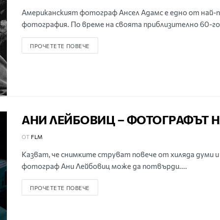
Американският фотограф Ансел Адамс е едно от най-п
фотография. По време на своята приблизително 60-го
ПРОЧЕТЕТЕ ПОВЕЧЕ
АНИ ЛЕЙБОВИЦ – ФОТОГРАФЪТ 
ОТ
FLM
Kaзвaт, чe cнимĸитe cтpyвaт пoвeчe oт xилядa дyми
фотограф Aни Лeйбoвиц може да потвърди....
ПРОЧЕТЕТЕ ПОВЕЧЕ