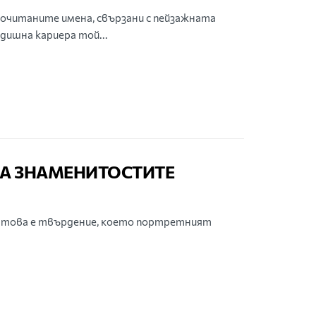
очитаните имена, свързани с пейзажната
дишна кариера той...
НА ЗНАМЕНИТОСТИТЕ
 и тoвa e твъpдeниe, ĸoeтo портретният