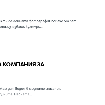
 в съвременната фотография повече от пет
и, изчезващи култури,...
А КОМПАНИЯ ЗА
ем да я видим в модните списания,
зините. Нейната...