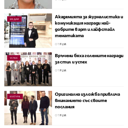
Академията за журналистика и
МЕДИИ
комуникация награди най-
добрите в арт и лайфстайл
тематиката
ОТ
FLM
Връчени бяха големите награди
УСПЕХ
за стил и успех
ОТ
FLM
Оригинална изложба привлича
КУЛТУРА
вниманието със своите
послания
ОТ
FLM