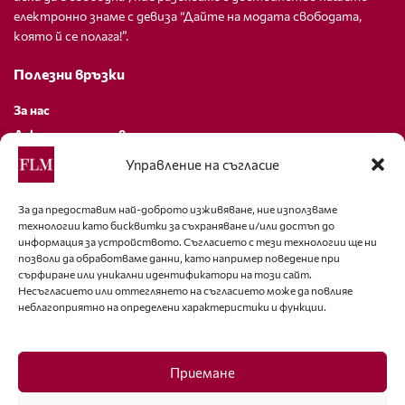
електронно знаме с девиза “Дайте на модата свободата,
която й се полага!”.
Полезни връзки
За нас
Декларация за поверителност
Политика за бисквитки
Управление на съгласие
За контакти
За да предоставим най-доброто изживяване, ние използваме
технологии като бисквитки за съхраняване и/или достъп до
editor@fashion-lifestyle.net
информация за устройството. Съгласието с тези технологии ще ни
позволи да обработваме данни, като например поведение при
+359 88 227 33 47
сърфиране или уникални идентификатори на този сайт.
Несъгласието или оттеглянето на съгласието може да повлияе
неблагоприятно на определени характеристики и функции.
Последвайте ни
Facebook
Приемане