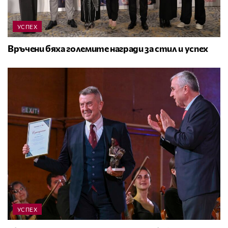
УСПЕХ
Връчени бяха големите награди за стил и успех
УСПЕХ