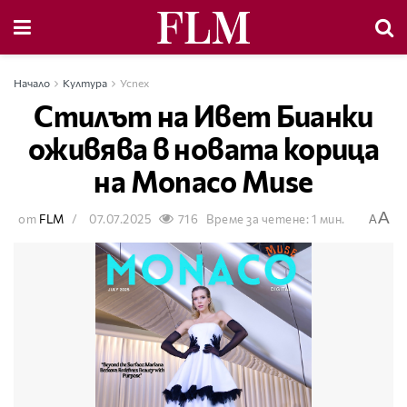
Начало
Култура
Успех
Стилът на Ивет Бианки
оживява в новата корица
на Monaco Muse
A
от
FLM
07.07.2025
716
Време за четене: 1 мин.
A