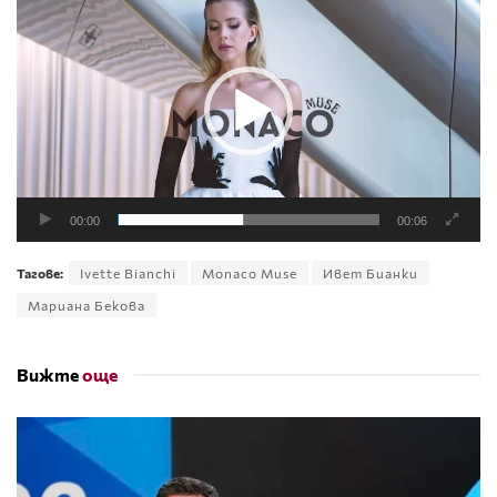
00:00
00:06
Тагове:
Ivette Bianchi
Monaco Muse
Ивет Бианки
Мариана Бекова
Вижте
още