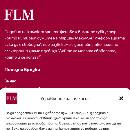
Подобно на компютърните фенове и волните субкултури,
които цитират думите на Маршал Маклуън “Информацията
иска да е свободна”, ние развяваме с достойнство нашето
електронно знаме с девиза “Дайте на модата свободата,
която й се полага!”.
Полезни връзки
За нас
Декларация за поверителност
Политика за бисквитки
Управление на съгласие
За контакти
За да предоставим най-доброто изживяване, ние използваме
технологии като бисквитки за съхраняване и/или достъп до
editor@fashion-lifestyle.net
информация за устройството. Съгласието с тези технологии ще ни
позволи да обработваме данни, като например поведение при