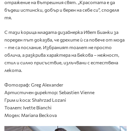
отражение на вътрешния свят. „Красотата е да
бъдеш истински, добър и верен на себе си“, споделя
тя.
С тази корица младата дизайнерка Ивет Бианки за
пореден път доказва, че дрехите ѝ са повече от мода
– те са послание. Избраният тоалет не просто
облича, а разкрива характера на Бекова – нежност,
стил и силно присъствие, излъчвани с естествена
лекота.
Фотограф: Greg Alexander
Артистичен директор: Sebastien Vienne
Грим и коса: Shahrzad Lozani
Тоалет: Ivette Bianchi
Модел: Mariana Beckova
Видео