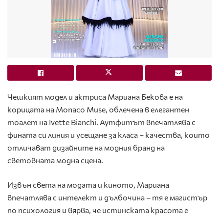
Чешкият модел и актриса Мариана Бекова е на
корицата на Monaco Muse, облечена в елегантен
тоалет на Ivette Bianchi. Аутфитът впечатлява с
фината си линия и усещане за класа – качества, които
отличават дизайните на модния бранд на
световната модна сцена.
Извън света на модата и киното, Мариана
впечатлява с интелект и дълбочина – тя е магистър
по психология и вярва, че истинската красота е