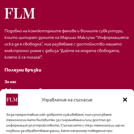
Подобно на компютърните фенове и волните субкултури,
които цитират думите на Маршал Маклуън “Информацията
иска да е свободна”, ние развяваме с достойнство нашето
електронно знаме с девиза “Дайте на модата свободата,
която й се полага!”.
Полезни връзки
За нас
Декларация за поверителност
Политика за бисквитки
Управление на съгласие
За контакти
За да предоставим най-доброто изживяване, ние използваме
технологии като бисквитки за съхраняване и/или достъп до
editor@fashion-lifestyle.net
информация за устройството. Съгласието с тези технологии ще ни
позволи да обработваме данни, като например поведение при