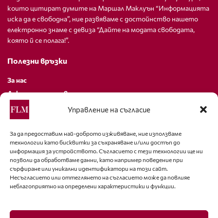
които цитират думите на Маршал Маклуън “Информацията
иска да е свободна”, ние развяваме с достойнство нашето
електронно знаме с девиза “Дайте на модата свободата,
която й се полага!”.
Полезни връзки
За нас
Декларация за поверителност
Политика за бисквитки
Управление на съгласие
За контакти
За да предоставим най-доброто изживяване, ние използваме
технологии като бисквитки за съхраняване и/или достъп до
editor@fashion-lifestyle.net
информация за устройството. Съгласието с тези технологии ще ни
позволи да обработваме данни, като например поведение при
+359 88 227 33 47
сърфиране или уникални идентификатори на този сайт.
Несъгласието или оттеглянето на съгласието може да повлияе
неблагоприятно на определени характеристики и функции.
Последвайте ни
Facebook