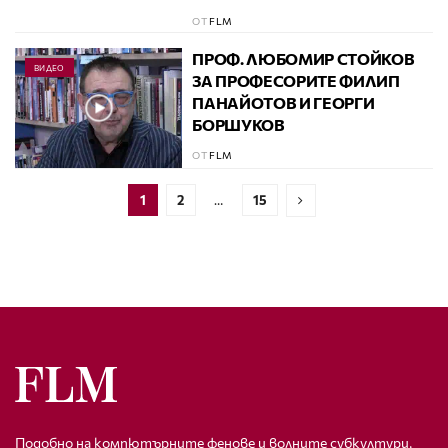
ОТ
FLM
ПРОФ. ЛЮБОМИР СТОЙКОВ
ВИДЕО
ЗА ПРОФЕСОРИТЕ ФИЛИП
ПАНАЙОТОВ И ГЕОРГИ
БОРШУКОВ
ОТ
FLM
1
2
…
15
Подобно на компютърните фенове и волните субкултури,