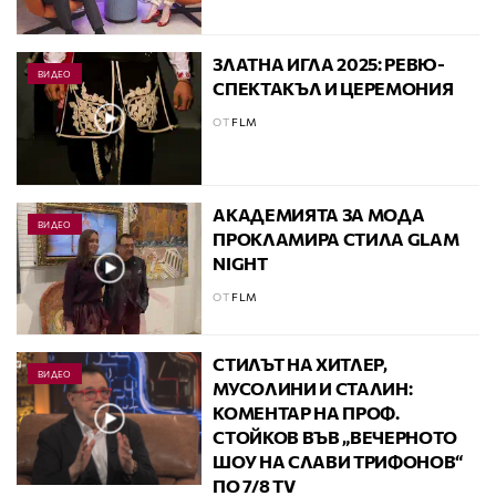
ЗЛАТНА ИГЛА 2025: РЕВЮ-
ВИДЕО
СПЕКТАКЪЛ И ЦЕРЕМОНИЯ
ОТ
FLM
АКАДЕМИЯТА ЗА МОДА
ВИДЕО
ПРОКЛАМИРА СТИЛА GLAM
NIGHT
ОТ
FLM
СТИЛЪТ НА ХИТЛЕР,
ВИДЕО
МУСОЛИНИ И СТАЛИН:
КОМЕНТАР НА ПРОФ.
СТОЙКОВ ВЪВ „ВЕЧЕРНОТО
ШОУ НА СЛАВИ ТРИФОНОВ“
ПО 7/8 TV