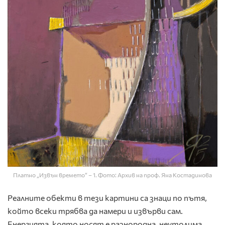
Платно „Извън времето“ – 1. Фото: Архив на проф. Яна Костадинова
Реалните обекти в тези картини са знаци по пътя,
който всеки трябва да намери и извърви сам.
Енергията, която носят е разнородна, неутолима,