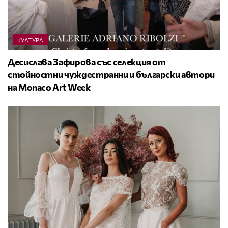
КУЛТУРА
Десислава Зафирова със селекция от
стойностни чуждестранни и български автори
на Monaco Art Week