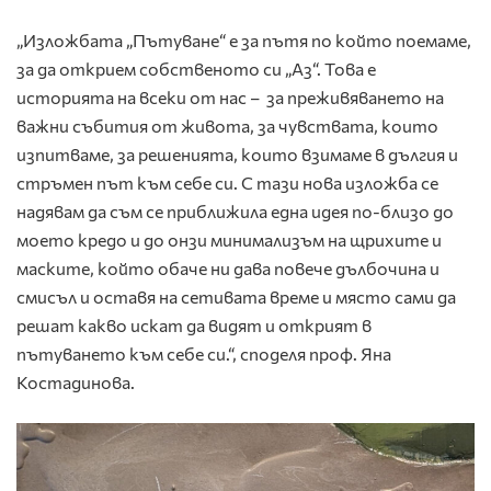
„Изложбата „Пътуване“ е за пътя по който поемаме,
за да открием собственото си „Аз“. Това е
историята на всеки от нас – за преживяването на
важни събития от живота, за чувствата, които
изпитваме, за решенията, които взимаме в дългия и
стръмен път към себе си. С тази нова изложба се
надявам да съм се приближила една идея по-близо до
моето кредо и до онзи минимализъм на щрихите и
маските, който обаче ни дава повече дълбочина и
смисъл и оставя на сетивата време и място сами да
решат какво искат да видят и открият в
пътуването към себе си.“, споделя проф. Яна
Костадинова.