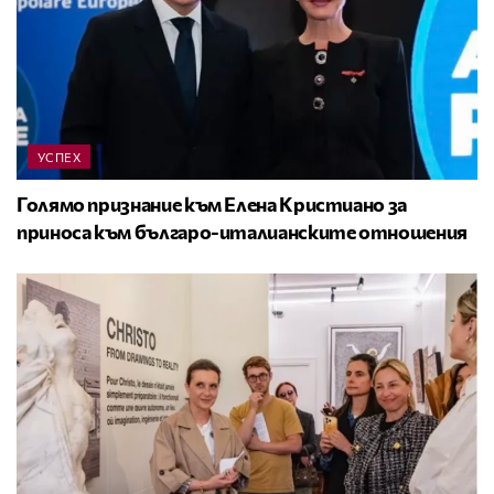
УСПЕХ
Голямо признание към Елена Кристиано за
приноса към българо-италианските отношения