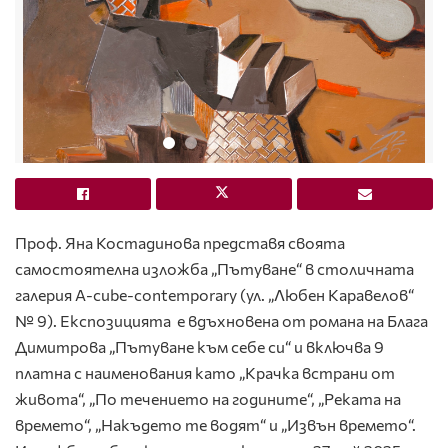
Проф. Яна Костадинова представя своята
самостоятелна изложба „Пътуване“ в столичната
галерия А-cube-contemporary (ул. „Любен Каравелов“
№ 9). Експозицията е вдъхновена от романа на Блага
Димитрова „Пътуване към себе си“ и включва 9
платна с наименования като „Крачка встрани от
живота“, „По течението на годините“, „Реката на
времето“, „Накъдето те водят“ и „Извън времето“.