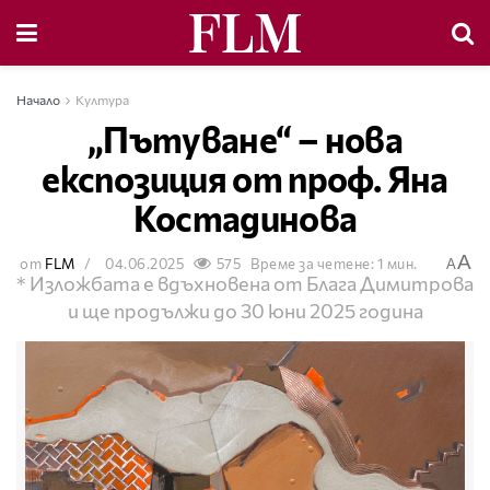
Начало
Култура
„Пътуване“ – нова
експозиция от проф. Яна
Костадинова
A
от
FLM
04.06.2025
575
Време за четене: 1 мин.
A
* Изложбата е вдъхновена от Блага Димитрова
и ще продължи до 30 юни 2025 година