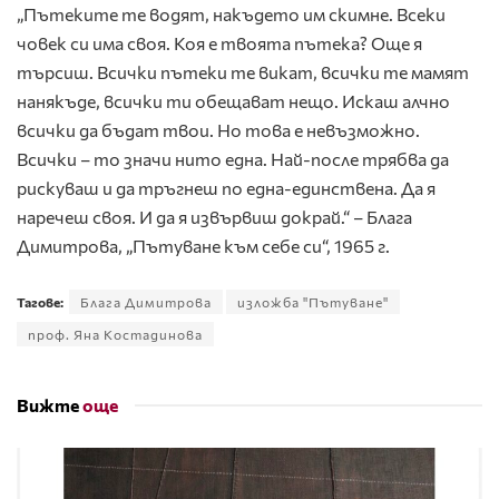
„Пътеките те водят, накъдето им скимне. Всеки
човек си има своя. Коя е твоята пътека? Още я
търсиш. Всички пътеки те викат, всички те мамят
нанякъде, всички ти обещават нещо. Искаш алчно
всички да бъдат твои. Но това е невъзможно.
Всички – то значи нито една. Най-после трябва да
рискуваш и да тръгнеш по една-единствена. Да я
наречеш своя. И да я извървиш докрай.“ – Блага
Димитрова, „Пътуване към себе си“, 1965 г.
Тагове:
Блага Димитрова
изложба "Пътуване"
проф. Яна Костадинова
Вижте
още