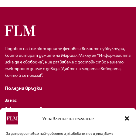
Подобно на компютърните фенове и волните субкултури,
които цитират думите на Маршал Маклуън “Информацията
иска да е свободна”, ние развяваме с достойнство нашето
електронно знаме с девиза “Дайте на модата свободата,
която й се полага!”.
Полезни връзки
За нас
Декларация за поверителност
Политика за бисквитки
Управление на съгласие
За контакти
За да предоставим най-доброто изживяване, ние използваме