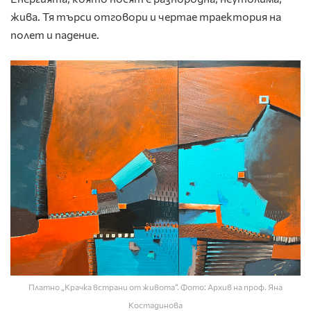
жива. Тя търси отговори и чертае траектория на
полет и падение.
Платно „Крачка встрани от живота“. Фото: Архив на проф. Яна
Костадинова