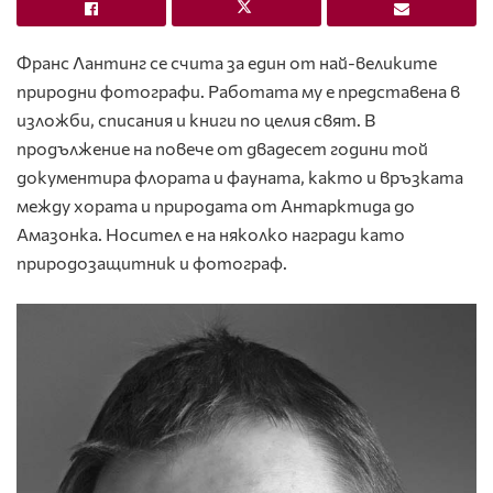
Франс Лантинг се счита за един от най-великите
природни фотографи. Работата му е представена в
изложби, списания и книги по целия свят. В
продължение на повече от двадесет години той
документира флората и фауната, както и връзката
между хората и природата от Антарктида до
Амазонка. Носител е на няколко награди като
природозащитник и фотограф.