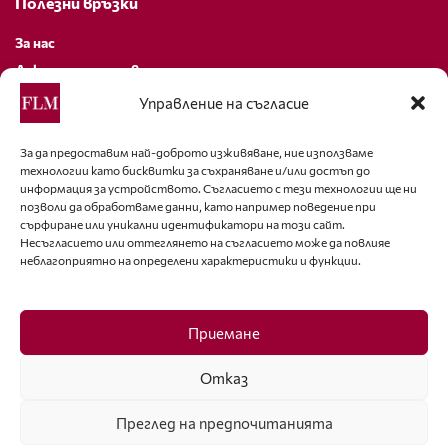
Полезни връзки
За нас
Декларация за поверителност
Политика за бисквитки
Управление на съгласие
За контакти
За да предоставим най-доброто изживяване, ние използваме
технологии като бисквитки за съхраняване и/или достъп до
editor@fashion-lifestyle.net
информация за устройството. Съгласието с тези технологии ще ни
позволи да обработваме данни, като например поведение при
+359 88 227 33 47
сърфиране или уникални идентификатори на този сайт.
Несъгласието или оттеглянето на съгласието може да повлияе
неблагоприятно на определени характеристики и функции.
Последвайте ни
Facebook
Приемане
Отказ
Преглед на предпочитанията
ISSN 1314-8915 Copyright © 2007-2025 Ot igla do konetz Ltd. & Fashion.bg