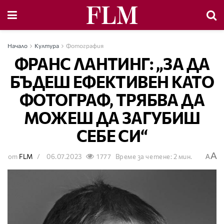
Начало
Култура
Фотография
ФРАНС ЛАНТИНГ: „ЗА ДА
БЪДЕШ ЕФЕКТИВЕН КАТО
ФОТОГРАФ, ТРЯБВА ДА
МОЖЕШ ДА ЗАГУБИШ
СЕБЕ СИ“
A
от
FLM
06.07.2023
1777
Време за четене: 2 мин.
A