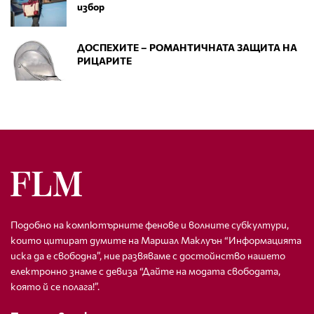
избор
ДОСПЕХИТЕ – РОМАНТИЧНАТА ЗАЩИТА НА
РИЦАРИТЕ
Подобно на компютърните фенове и волните субкултури,
които цитират думите на Маршал Маклуън “Информацията
иска да е свободна”, ние развяваме с достойнство нашето
електронно знаме с девиза “Дайте на модата свободата,
която й се полага!”.