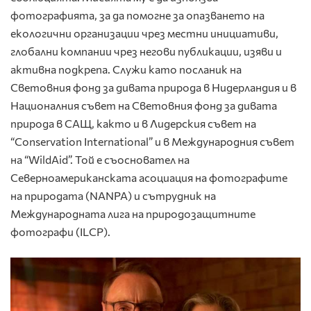
фотографията, за да помогне за опазването на
екологични организации чрез местни инициативи,
глобални компании чрез негови публикации, изяви и
активна подкрепа. Служи като посланик на
Световния фонд за дивата природа в Нидерландия и в
Националния съвет на Световния фонд за дивата
природа в САЩ, както и в Лидерския съвет на
“Conservation International” и в Международния съвет
на “WildAid”. Той е съосновател на
Северноамериканската асоциация на фотографите
на природата (NANPA) и сътрудник на
Международната лига на природозащитните
фотографи (ILCP).