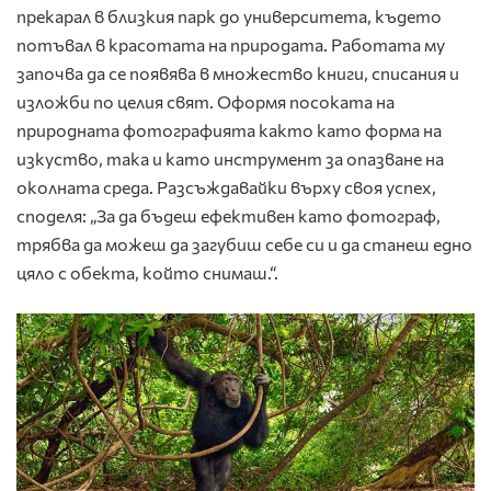
прекарал в близкия парк до университета, където
потъвал в красотата на природата. Работата му
започва да се появява в множество книги, списания и
изложби по целия свят. Оформя посоката на
природната фотографията както като форма на
изкуство, така и като инструмент за опазване на
околната среда. Разсъждавайки върху своя успех,
споделя: „За да бъдеш ефективен като фотограф,
трябва да можеш да загубиш себе си и да станеш едно
цяло с обекта, който снимаш.“.