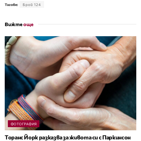
Тагове:
Брой 124
Вижте
още
ФОТОГРАФИЯ
Торанс Йорк разказва за живота си с Паркинсон