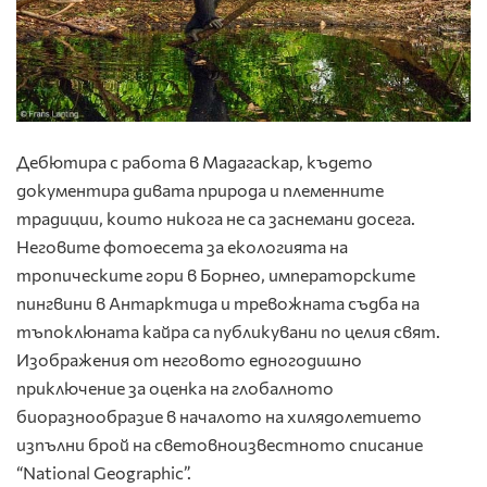
Дебютира с работа в Мадагаскар, където
документира дивата природа и племенните
традиции, които никога не са заснемани досега.
Неговите фотоесета за екологията на
тропическите гори в Борнео, императорските
пингвини в Антарктида и тревожната съдба на
тъпоклюната кайра са публикувани по целия свят.
Изображения от неговото едногодишно
приключение за оценка на глобалното
биоразнообразие в началото на хилядолетието
изпълни брой на световноизвестното списание
“National Geographic”.