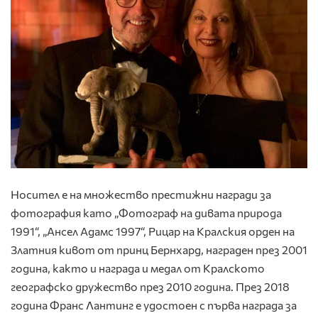
Носител е на множество престижни награди за
фотография като „Фотограф на дивата природа
1991“, „Ансел Адамс 1997“, Рицар на Кралския орден на
Златния кивот от принц Бернхард, награден през 2001
година, както и награда и медал от Кралското
географско дружество през 2010 година. През 2018
година Франс Лантинг е удостоен с първа награда за