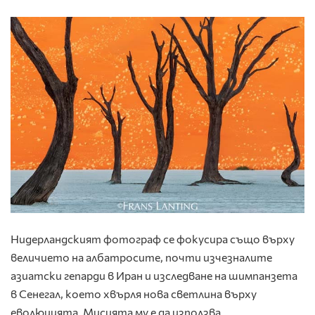
Нидерландският фотограф се фокусира също върху
величието на албатросите, почти изчезналите
азиатски гепарди в Иран и изследване на шимпанзета
в Сенегал, което хвърля нова светлина върху
еволюцията. Мисията му е да използва