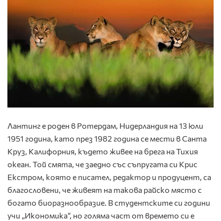
Лантинг е роден в Ротердам, Нидерландия на 13 юли
1951 година, като през 1982 година се мести в Санта
Круз, Калифорния, където живее на брега на Тихия
океан. Той смята, че заедно със съпругата си Крис
Екстром, която е писател, редактор и продуцент, са
благословени, че живеят на такова райско място с
богато биоразнообразие. В студентските си години
учи „Икономика“, но голяма част от времето си е