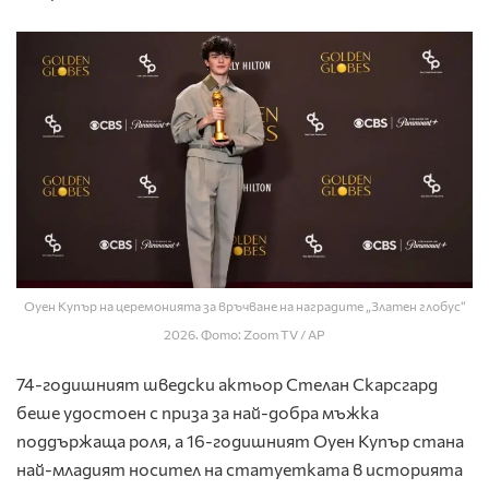
Оуен Купър на церемонията за връчване на наградите „Златен глобус“
2026. Фото: Zoom TV / AP
74-годишният шведски актьор Стелан Скарсгард
беше удостоен с приза за най-добра мъжка
поддържаща роля, а 16-годишният Оуен Купър стана
най-младият носител на статуетката в историята