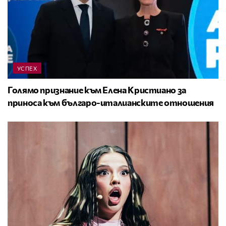
УСПЕХ
Голямо признание към Елена Кристиано за
приноса към българо-италианските отношения