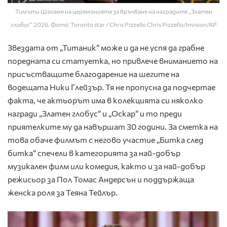
Тимъти Шаламе на церемонията за връчване на наградите „Златен
глобус“ 2026. Фото: Toronto star / Chris Pizzello Chris Pizzello/Invision/AP
Звездата от „Титаник“ може и да не успя да грабне
поредната си статуетка, но привлече вниманието на
присъстващите благодарение на шегите на
водещата Ники Глейзър. Тя не пропусна да подчертае
факта, че актьорът има в колекцията си няколко
награди „Златен глобус“ и „Оскар“ и то преди
приятелките му да навършат 30 години. За сметка на
това обаче филмът с негово участие „Битка след
битка“ спечели в категорията за най-добър
музикален филм или комедия, както и за най-добър
режисьор за Пол Томас Андерсън и поддържаща
женска роля за Теяна Тейлър.