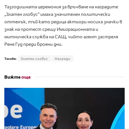
Тазгодишната церемония за връчване на наградите
„Златен глобус“ имаха значителен политически
оттенък, тъй като редица актьори носиха значки в
знак на протест срещу Имиграционната и
митническа служба на САЩ, чийто агент застреля
Рене Гуд преди броени дни.
Тагове:
Златен глобус
Награди
Вижте
още