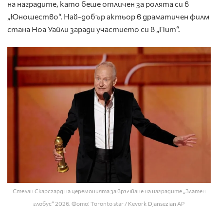
на наградите, като беше отличен за ролята си в
„Юношество“. Най-добър актьор в драматичен филм
стана Ноа Уайли заради участието си в „Пит“.
Стелан Скарсгард на церемонията за връчване на наградите „Златен
глобус“ 2026. Фото: Toronto star / Kevork Djansezian AP