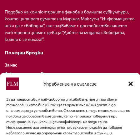
Подобно на компютърните фенове и волните субкултури,
които цитират думите на Маршал Маклуън “Информацията
иска да е свободна”, ние развяваме с достойнство нашето
електронно знаме с девиза “Дайте на модата свободата,
която й се полага!”.
Полезни връзки
За нас
Декларация за поверителност
Политика за бисквитки
Управление на съгласие
За контакти
За да предоставим най-доброто изживяване, ние използваме
технологии като бисквитки за съхраняване и/или достъп до
editor@fashion-lifestyle.net
информация за устройството. Съгласието с тези технологии ще ни
позволи да обработваме данни, като например поведение при
+359 88 227 33 47
сърфиране или уникални идентификатори на този сайт.
Несъгласието или оттеглянето на съгласието може да повлияе
неблагоприятно на определени характеристики и функции.
Последвайте ни