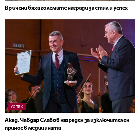
Връчени бяха големите награди за стил и успех
УСПЕХ
Акад. Чавдар Славов награден за изключителен
принос в медицината