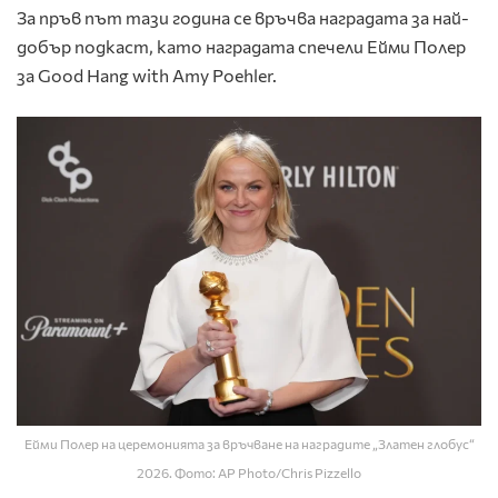
За пръв път тази година се връчва наградата за най-
добър подкаст, като наградата спечели Ейми Полер
за Good Hang with Amy Poehler.
Ейми Полер на церемонията за връчване на наградите „Златен глобус“
2026. Фото: AP Photo/Chris Pizzello