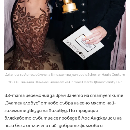
Дженифър Лопес, облечена в тоалет на Jean Louis Scherrer Haute Couture
2003 и Тимъти Шаламе в тоалет на Chrome Hearts. Фото: Vanity Fair
83-тата церемония за връчването на статуетките
„Златен глобус“ отново събра на едно място най-
големите звезди на Холивуд. По традиция
бляскавото събитие се проведе в Лос Анджелис и на
него бяха отличени най-добрите филмови и