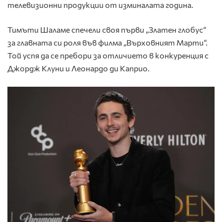
телевизионни продукции от изминалата година.
Тимъти Шаламе спечели своя първи „Златен глобус“
за главната си роля във филма „Върховният Марти“.
Той успя да се пребори за отличието в конкуренция с
Джордж Клуни и Леонардо ди Каприо.