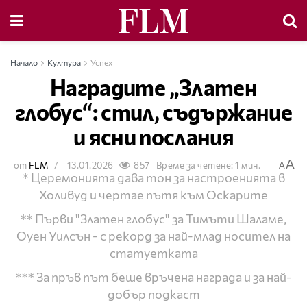
Начало
Култура
Успех
Наградите „Златен
глобус“: стил, съдържание
и ясни послания
A
от
FLM
13.01.2026
857
Време за четене: 1 мин.
A
* Церемонията дава тон за настроенията в
Холивуд и чертае пътя към Оскарите
** Първи "Златен глобус" за Тимъти Шаламе,
Оуен Уилсън - с рекорд за най-млад носител на
статуетката
*** За пръв път беше връчена награда и за най-
добър подкаст