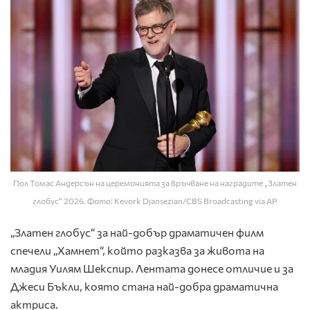
Пол Томас Андерсън на церемонията за връчване на наградите „Златен
глобус“ 2026. Фото: Kevork Djansezian/CBS Broadcasting via AP
„Златен глобус“ за най-добър драматичен филм
спечели „Хамнет“, който разказва за живота на
младия Уилям Шекспир. Лентата донесе отличие и за
Джеси Бъкли, която стана най-добра драматична
актриса.