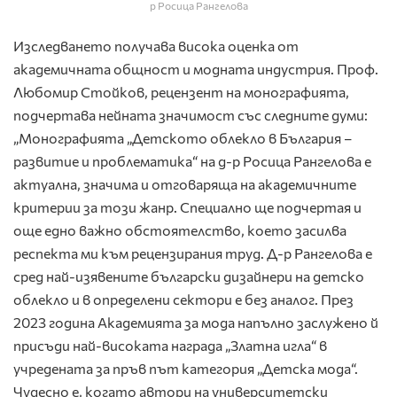
р Росица Рангелова
Изследването получава висока оценка от
академичната общност и модната индустрия. Проф.
Любомир Стойков, рецензент на монографията,
подчертава нейната значимост със следните думи:
„Монографията „Детското облекло в България –
развитие и проблематика“ на д-р Росица Рангелова е
актуална, значима и отговаряща на академичните
критерии за този жанр. Специално ще подчертая и
още едно важно обстоятелство, което засилва
респекта ми към рецензирания труд. Д-р Рангелова е
сред най-изявените български дизайнери на детско
облекло и в определени сектори е без аналог. През
2023 година Академията за мода напълно заслужено й
присъди най-високата награда „Златна игла“ в
учредената за пръв път категория „Детска мода“.
Чудесно е, когато автори на университетски