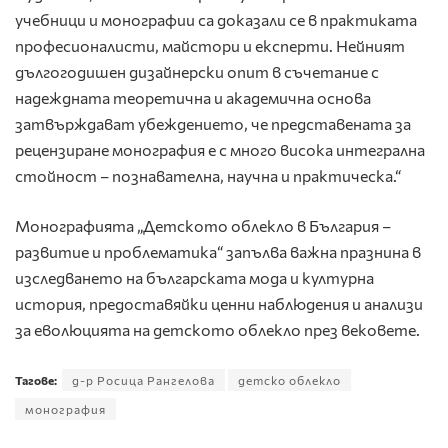
учебници и монографии са доказали се в практиката
професионалисти, майстори и експерти. Нейният
дългогодишен дизайнерски опит в съчетание с
надеждната теоретична и академична основа
затвърждават убеждението, че представената за
рецензиране монография е с много висока интегрална
стойност – познавателна, научна и практическа.“
Монографията „Детското облекло в България –
развитие и проблематика“ запълва важна празнина в
изследването на българската мода и културна
история, предоставяйки ценни наблюдения и анализи
за еволюцията на детското облекло през вековете.
Тагове:
д-р Росица Рангелова
детско облекло
монография