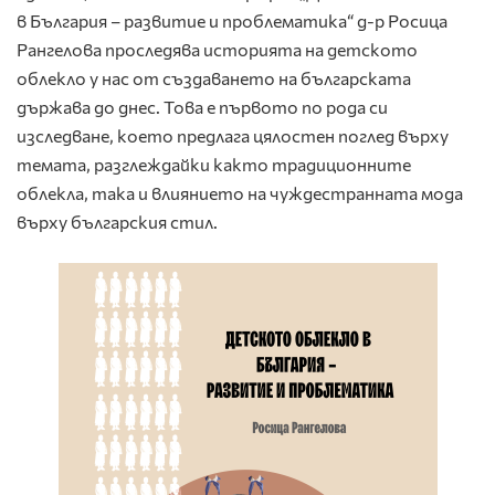
в България – развитие и проблематика“ д-р Росица
Рангелова проследява историята на детското
облекло у нас от създаването на българската
държава до днес. Това е първото по рода си
изследване, което предлага цялостен поглед върху
темата, разглеждайки както традиционните
облекла, така и влиянието на чуждестранната мода
върху българския стил.