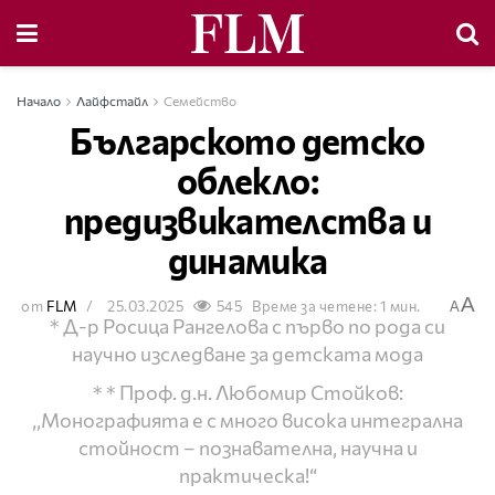
Начало
Лайфстайл
Семейство
Българското детско
облекло:
предизвикателства и
динамика
A
от
FLM
25.03.2025
545
Време за четене: 1 мин.
A
* Д-р Росица Рангелова с първо по рода си
научно изследване за детската мода
* * Проф. д.н. Любомир Стойков:
,,Монографията е с много висока интегрална
стойност – познавателна, научна и
практическа!“