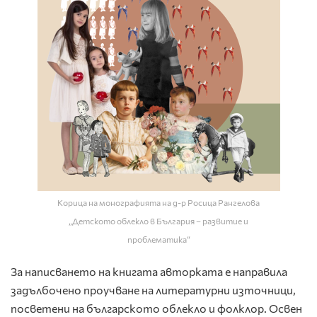
Корица на монографията на д-р Росица Рангелова
„Детското облекло в България – развитие и
проблематика“
За написването на книгата авторката е направила
задълбочено проучване на литературни източници,
посветени на българското облекло и фолклор. Освен