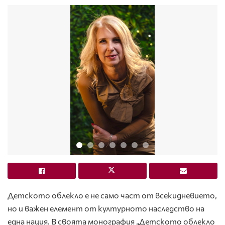
Детското облекло е не само част от всекидневието,
но и важен елемент от културното наследство на
една нация. В своята монография „Детското облекло