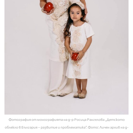
Фотография от монографията на д-р Росица Рангелова „Детското
облекло в България – развитие и проблематика“. Фото: Личен архив на д-