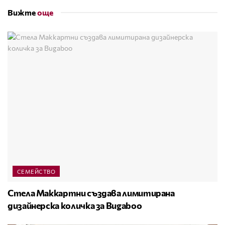
Вижте
още
СЕМЕЙСТВО
Стела Маккартни създава лимитирана
дизайнерска количка за Bugaboo