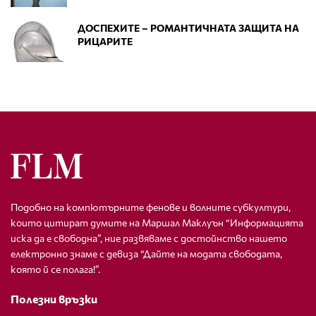
ДОСПЕХИТЕ – РОМАНТИЧНАТА ЗАЩИТА НА
РИЦАРИТЕ
Подобно на компютърните фенове и волните субкултури,
които цитират думите на Маршал Маклуън “Информацията
иска да е свободна”, ние развяваме с достойнство нашето
електронно знаме с девиза “Дайте на модата свободата,
която й се полага!”.
Полезни връзки