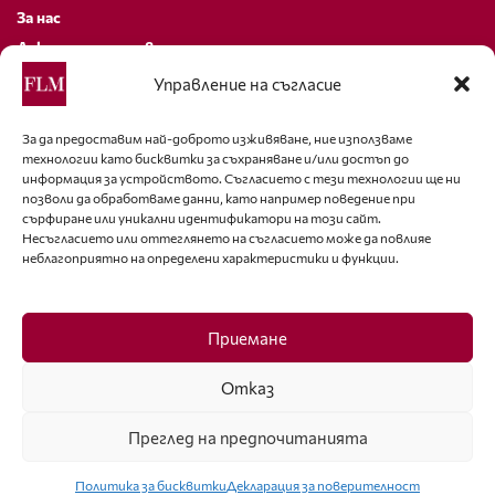
За нас
Декларация за поверителност
Политика за бисквитки
Управление на съгласие
За контакти
За да предоставим най-доброто изживяване, ние използваме
технологии като бисквитки за съхраняване и/или достъп до
editor@fashion-lifestyle.net
информация за устройството. Съгласието с тези технологии ще ни
позволи да обработваме данни, като например поведение при
+359 88 227 33 47
сърфиране или уникални идентификатори на този сайт.
Несъгласието или оттеглянето на съгласието може да повлияе
неблагоприятно на определени характеристики и функции.
Последвайте ни
Facebook
Приемане
Отказ
Преглед на предпочитанията
ISSN 1314-8915 Copyright © 2007-2025 Ot igla do konetz Ltd. & Fashion.bg
Ltd. All Rights Reserved
Политика за бисквитки
Декларация за поверителност