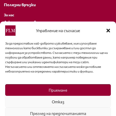
Полезни връзки
За нас
Декларация за поверителност
Политика за бисквитки
Управление на съгласие
За контакти
За да предоставим най-доброто изживяване, ние използваме
технологии като бисквитки за съхраняване и/или достъп до
editor@fashion-lifestyle.net
информация за устройството. Съгласието с тези технологии ще ни
позволи да обработваме данни, като например поведение при
+359 88 227 33 47
сърфиране или уникални идентификатори на този сайт.
Несъгласието или оттеглянето на съгласието може да повлияе
неблагоприятно на определени характеристики и функции.
Последвайте ни
Facebook
Приемане
Отказ
Преглед на предпочитанията
ISSN 1314-8915 Copyright © 2007-2025 Ot igla do konetz Ltd. & Fashion.bg