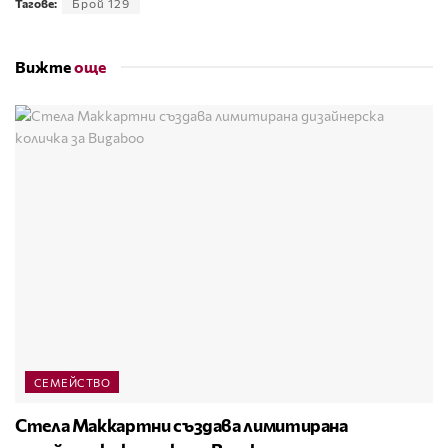
Тагове:
Брой 129
Вижте
още
СЕМЕЙСТВО
Стела Маккартни създава лимитирана