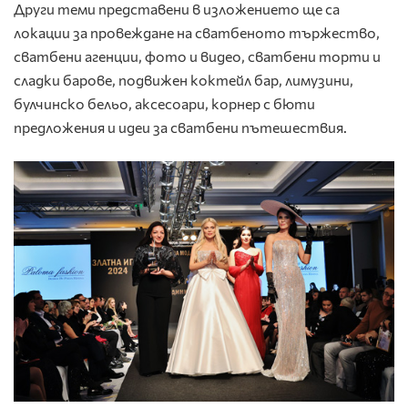
Други теми представени в изложението ще са
локации за провеждане на сватбеното тържество,
сватбени агенции, фото и видео, сватбени торти и
сладки барове, подвижен коктейл бар, лимузини,
булчинско бельо, аксесоари, корнер с бюти
предложения и идеи за сватбени пътешествия.