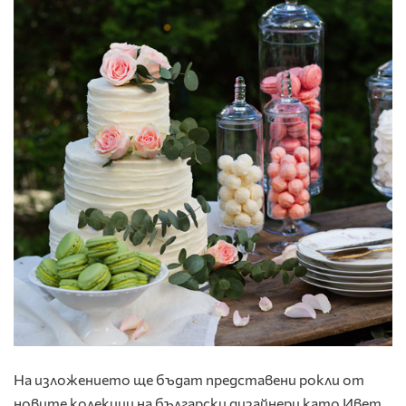
На изложението ще бъдат представени рокли от
новите колекции на български дизайнери като Ивет