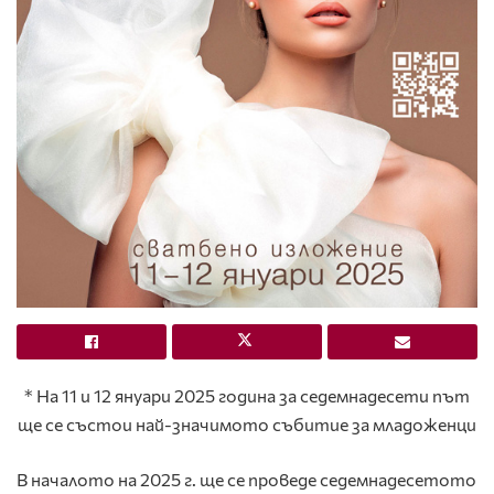
* На 11 и 12 януари 2025 година за седемнадесети път
ще се състои най-значимото събитие за младоженци
В началото на 2025 г. ще се проведе седемнадесетото