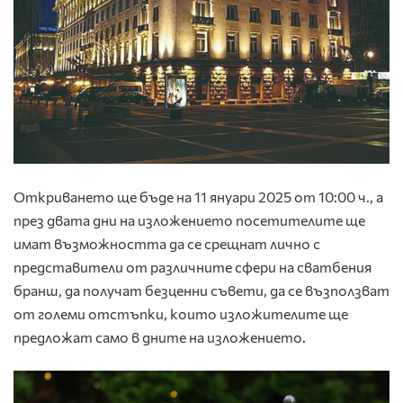
Откриването ще бъде на 11 януари 2025 от 10:00 ч., а
през двата дни на изложението посетителите ще
имат възможността да се срещнат лично с
представители от различните сфери на сватбения
бранш, да получат безценни съвети, да се възползват
от големи отстъпки, които изложителите ще
предложат само в дните на изложението.