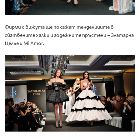
Фирми с бижута ще покажат тенденциите в
сватбените халки и годежните пръстени – Златарна
Целье и Mi Amor.