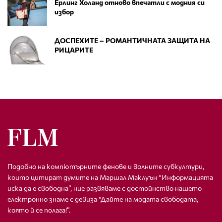
Ерлинг Холанд отново впечатли с модния си
избор
ДОСПЕХИТЕ – РОМАНТИЧНАТА ЗАЩИТА НА
РИЦАРИТЕ
Подобно на компютърните фенове и волните субкултури,
които цитират думите на Маршал Маклуън “Информацията
иска да е свободна”, ние развяваме с достойнство нашето
електронно знаме с девиза “Дайте на модата свободата,
която й се полага!”.