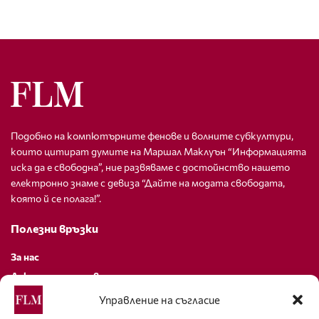
Подобно на компютърните фенове и волните субкултури,
които цитират думите на Маршал Маклуън “Информацията
иска да е свободна”, ние развяваме с достойнство нашето
електронно знаме с девиза “Дайте на модата свободата,
която й се полага!”.
Полезни връзки
За нас
Декларация за поверителност
Политика за бисквитки
Управление на съгласие