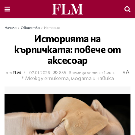
Начало
Общество
История
Историята на
кърпичката: повече от
аксесоар
A
от
FLM
07.01.2026
855
Време за четене: 1 мин.
A
* Между етикета, модата и навика