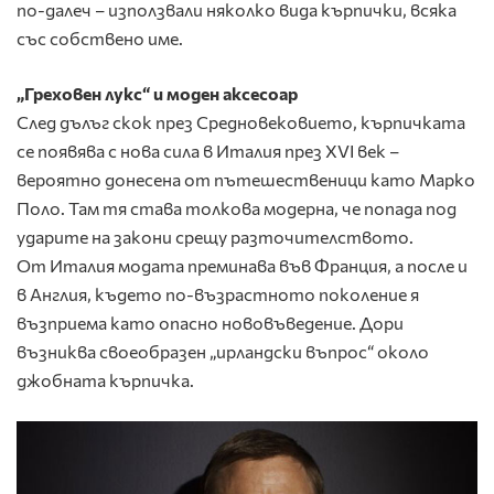
по-далеч – използвали няколко вида кърпички, всяка
със собствено име.
„Греховен лукс“ и моден аксесоар
След дълъг скок през Средновековието, кърпичката
се появява с нова сила в Италия през XVI век –
вероятно донесена от пътешественици като Марко
Поло. Там тя става толкова модерна, че попада под
ударите на закони срещу разточителството.
От Италия модата преминава във Франция, а после и
в Англия, където по-възрастното поколение я
възприема като опасно нововъведение. Дори
възниква своеобразен „ирландски въпрос“ около
джобната кърпичка.