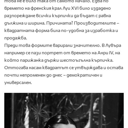
това не е било така от самото начало. Едва по
времето на френския крал Луи XVI било издадено
разпореждане всички кърпички да бъдат с равна
дължина и ширина. Причината? Производителите –
квадратната форма била по-удобна за изработка и
продажба.
Преди това формите варирали значително. В Лувъра
например се пази портрет от времето на Анри IV, на
който парижанка държи шестоъгълна кърпичка.
Оттогава насам квадратът се утвърждава и остава
почти непроменен до днес – демократичен и
универсален.