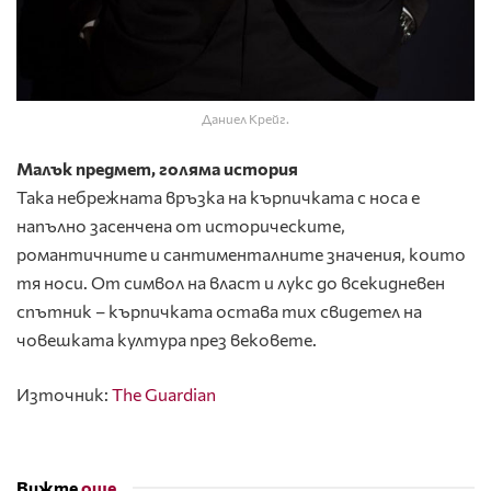
Даниел Крейг.
Малък предмет, голяма история
Така небрежната връзка на кърпичката с носа е
напълно засенчена от историческите,
романтичните и сантименталните значения, които
тя носи. От символ на власт и лукс до всекидневен
спътник – кърпичката остава тих свидетел на
човешката култура през вековете.
Източник:
The Guardian
Вижте
още