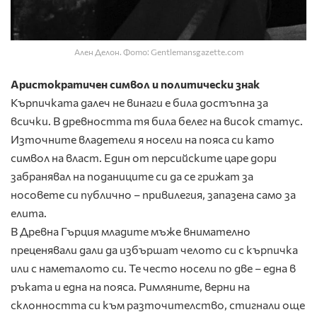
Ален Делон. Фото: Gentlemansgazette.com
Аристократичен символ и политически знак
Кърпичката далеч не винаги е била достъпна за
всички. В древността тя била белег на висок статус.
Източните владетели я носели на пояса си като
символ на власт. Един от персийските царе дори
забранявал на поданиците си да се грижат за
носовете си публично – привилегия, запазена само за
елита.
В Древна Гърция младите мъже внимателно
преценявали дали да избършат челото си с кърпичка
или с наметалото си. Те често носели по две – една в
ръката и една на пояса. Римляните, верни на
склонността си към разточителство, стигнали още