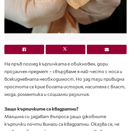
На пръв поглед кърпичката е обикновен, дори
прозаичен предмет – свързваме я най-често с носа и
всекидневната необходимост. Но зад тази привидна
простота се крие богата история, наситена с власт,
мода, романтика и социални различия.
Защо кърпичките са квадратни?
Малцина си задават въпроса защо джобните
кърпички почти винаги са квадратни. Оказва се, че