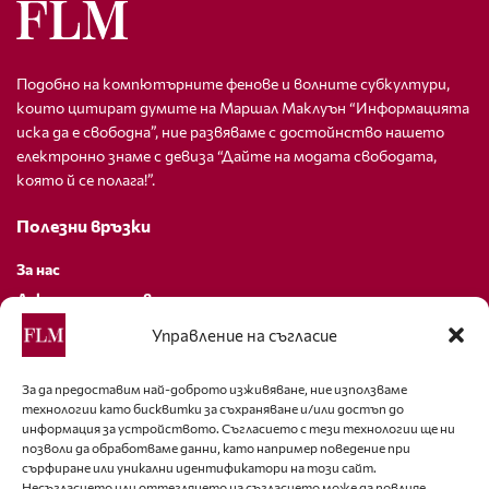
Подобно на компютърните фенове и волните субкултури,
които цитират думите на Маршал Маклуън “Информацията
иска да е свободна”, ние развяваме с достойнство нашето
електронно знаме с девиза “Дайте на модата свободата,
която й се полага!”.
Полезни връзки
За нас
Декларация за поверителност
Политика за бисквитки
Управление на съгласие
За контакти
За да предоставим най-доброто изживяване, ние използваме
технологии като бисквитки за съхраняване и/или достъп до
editor@fashion-lifestyle.net
информация за устройството. Съгласието с тези технологии ще ни
позволи да обработваме данни, като например поведение при
+359 88 227 33 47
сърфиране или уникални идентификатори на този сайт.
Несъгласието или оттеглянето на съгласието може да повлияе