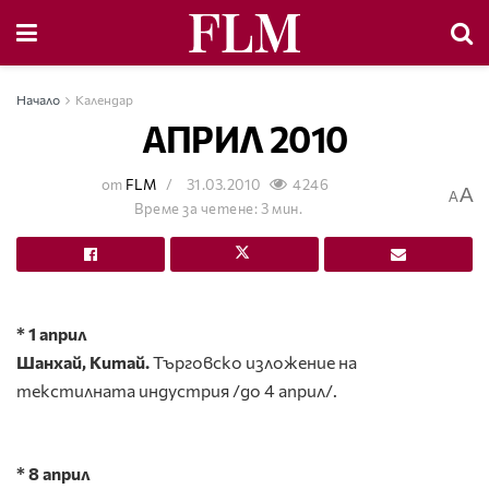
Начало
Календар
АПРИЛ 2010
от
FLM
31.03.2010
4246
A
A
Време за четене: 3 мин.
* 1 април
Шанхай, Китай.
Търговско изложение на
текстилната индустрия /до 4 април/.
* 8 април