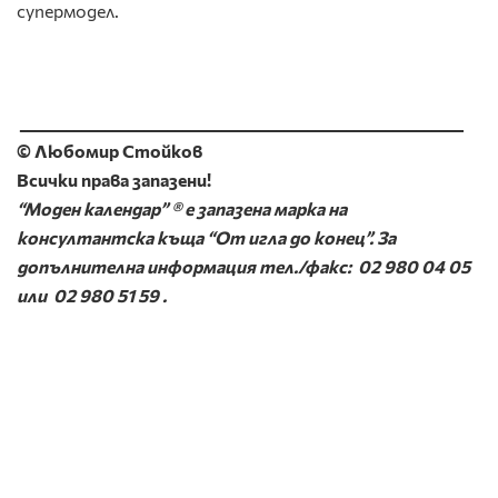
супермодел.
_________________________________________________________
© Любомир Стойков
Всички права запазени!
“Моден календар” ® e запазена марка на
консултантска къща “От игла до конец”. За
допълнителна информация тел./факс:
02 980 04 05
или
02 980 51 59
.