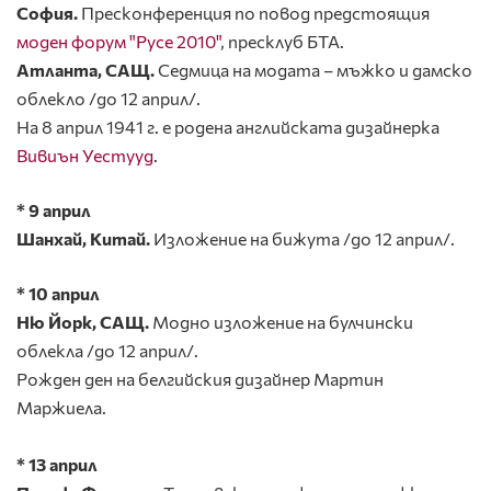
София.
Пресконференция по повод предстоящия
моден форум "Русе 2010"
, пресклуб БТА.
Атланта, САЩ.
Седмица на модата – мъжко и дамско
облекло /до 12 април/.
На 8 април 1941 г. е родена английската дизайнерка
Вивиън Уестууд
.
* 9 април
Шанхай, Китай.
Изложение на бижута /до 12 април/.
* 10 април
Ню Йорк, САЩ.
Модно изложение на булчински
облекла /до 12 април/.
Рожден ден на белгийския дизайнер Мартин
Маржиела.
* 13 април