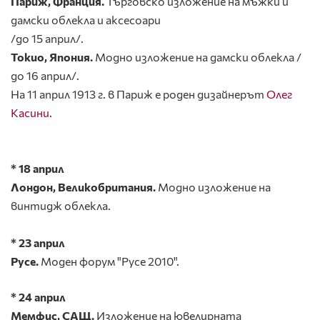
Париж, Франция.
Търговско изложение на мъжки и
дамски облекла и аксесоари
/до 15 април/.
Токио, Япония.
Модно изложение на дамски облекла /
до 16 април/.
На 11 април 1913 г. в Париж е роден дизайнерът
Олег
Касини
.
* 18 април
Лондон, Великобритания.
Модно изложение на
винтидж облекла.
* 23 април
Русе.
Моден форум "Русе 2010".
* 24 април
Мемфис, САЩ.
Изложение на ювелирната