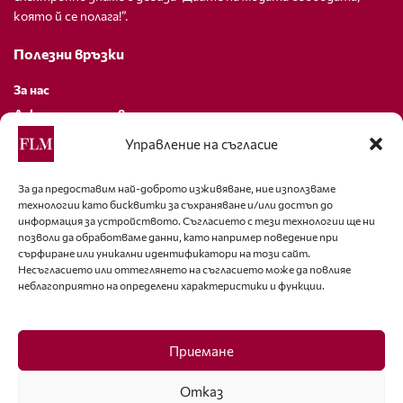
която й се полага!”.
Полезни връзки
За нас
Декларация за поверителност
Политика за бисквитки
Управление на съгласие
За контакти
За да предоставим най-доброто изживяване, ние използваме
технологии като бисквитки за съхраняване и/или достъп до
editor@fashion-lifestyle.net
информация за устройството. Съгласието с тези технологии ще ни
позволи да обработваме данни, като например поведение при
+359 88 227 33 47
сърфиране или уникални идентификатори на този сайт.
Несъгласието или оттеглянето на съгласието може да повлияе
неблагоприятно на определени характеристики и функции.
Последвайте ни
Facebook
Приемане
Отказ