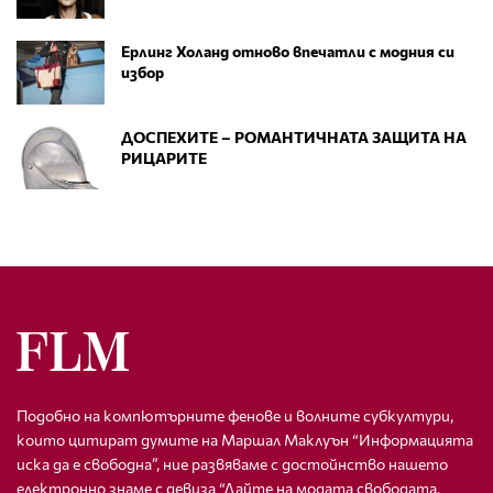
Ерлинг Холанд отново впечатли с модния си
избор
ДОСПЕХИТЕ – РОМАНТИЧНАТА ЗАЩИТА НА
РИЦАРИТЕ
Подобно на компютърните фенове и волните субкултури,
които цитират думите на Маршал Маклуън “Информацията
иска да е свободна”, ние развяваме с достойнство нашето
електронно знаме с девиза “Дайте на модата свободата,