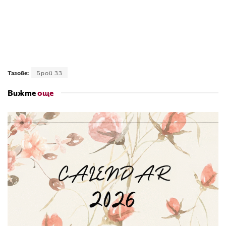
Тагове:
Брой 33
Вижте
още