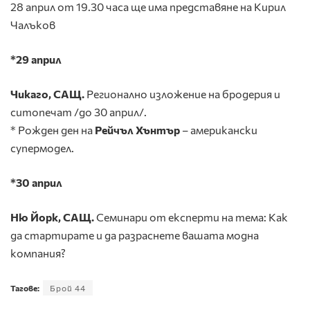
28 април от 19.30 часа ще има представяне на Кирил
Чалъков
*29 април
Чикаго, САЩ.
Регионално изложение на бродерия и
ситопечат /до 30 април/.
* Рожден ден на
Рейчъл Хънтър
– американски
супермодел.
*30
април
Ню Йорк, САЩ.
Семинари от експерти на тема: Как
да стартирате и да разраснете вашата модна
компания?
Тагове:
Брой 44