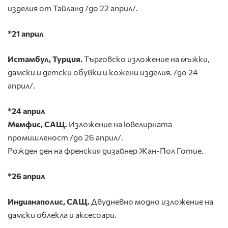
изделия от Тайланд /до 22 април/.
*21 април
Истамбул, Турция.
Търговско изложение на мъжки,
дамски и детски обувки и кожени изделия. /до 24
април/.
*24 април
Мемфис, САЩ.
Изложение на ювелирната
промишленост /до 26 април/.
Рожден ден на френския дизайнер Жан-Пол Готие.
*26 април
Индианаполис, САЩ.
Двудневно модно изложение на
дамски облекла и аксесоари.