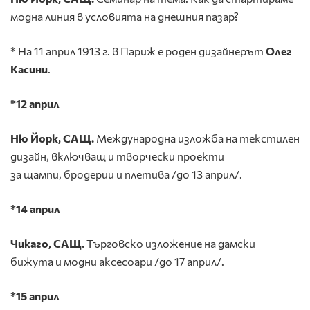
модна линия в условията на днешния пазар?
* На 11 април 1913 г. в Париж е роден дизайнерът
Олег
Касини
.
*12 април
Ню Йорк, САЩ.
Международна изложба на текстилен
дизайн, включващ и творчески проекти
за щампи, бродерии и плетива /до 13 април/.
*14 април
Чикаго, САЩ.
Търговско изложение на дамски
бижута и модни аксесоари /до 17 април/.
*15 април