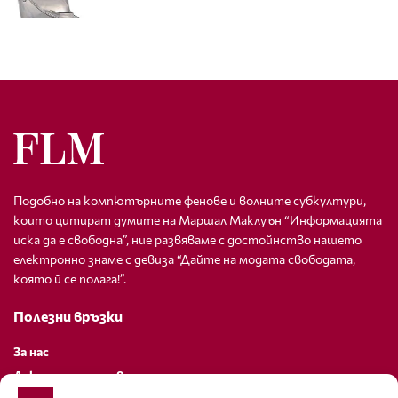
Подобно на компютърните фенове и волните субкултури,
които цитират думите на Маршал Маклуън “Информацията
иска да е свободна”, ние развяваме с достойнство нашето
електронно знаме с девиза “Дайте на модата свободата,
която й се полага!”.
Полезни връзки
За нас
Декларация за поверителност