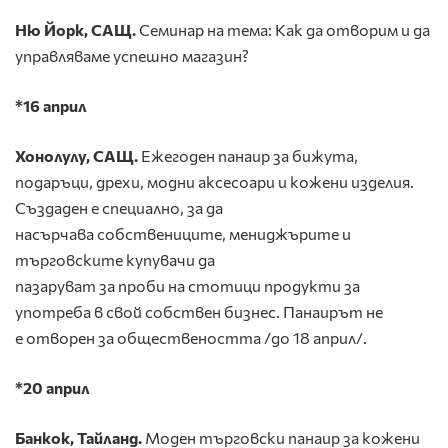
Ню Йорк, САЩ.
Семинар на тема: Как да отворим и да
управляваме успешно магазин?
*16 април
Хонолулу, САЩ.
Ежегоден панаир за бижута,
подаръци, дрехи, модни аксесоари и кожени изделия.
Създаден е специално, за да
насърчава собствениците, мениджърите и
търговските купувачи да
пазаруват за проби на стотици продукти за
употреба в свой ​​собствен бизнес. Панаирът не
е отворен за обществеността /до 18 април/.
*20 април
Банкок, Тайланд.
Моден търговски панаир за кожени