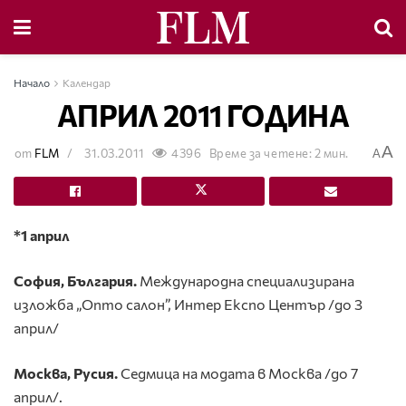
Начало
Календар
АПРИЛ 2011 ГОДИНА
A
от
FLM
31.03.2011
4396
Време за четене: 2 мин.
A
*
1 април
София, България.
Международна специализирана
изложба „Опто салон”, Интер Експо Център /до 3
април/
Москва, Русия.
Седмица на модата в Москва /до 7
април/.