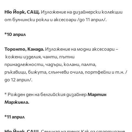
Ню Йорк, САЩ.
Изложение на дизайнерски колекции
от булчински рокли и аксесоари /до 11 април/.
*10 април
Торонто, Канада.
Изложение на модни аксесоари –
кожени изделия, чанти, пътни
принадлежности, чадъри, колани, палта,
ръкавици, бижута, слънчеви очила, портфейли и т.н. /
до 12 април/.
* Рожден ден на белгийския дизайнер
Мартин
Маржиела.
*11 април
Ню Йорк, САЩ.
Семинар на тема: Как да стартираме