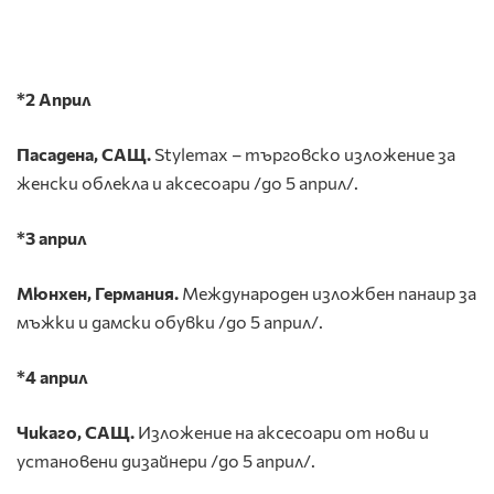
*2 Април
Пасадена
,
САЩ.
Stylemax – търговско изложение за
женски облекла и аксесоари /до 5 април/.
*3 април
Мюнхен, Германия.
Международен изложбен панаир за
мъжки и дамски обувки /до 5 април/.
*4 април
Чикаго, САЩ.
Изложение на аксесоари от нови и
установени дизайнери /до 5 април/.