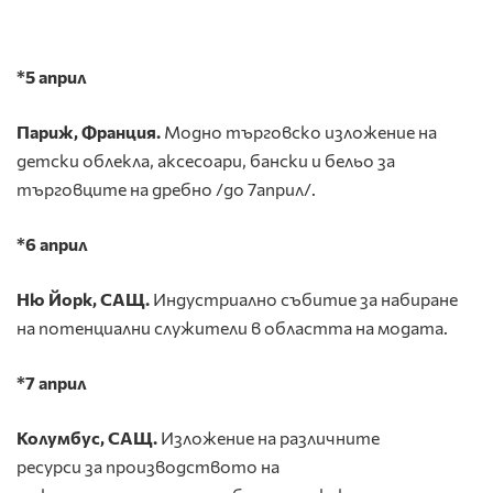
*5 април
Париж, Франция.
Модно търговско изложение на
детски облекла, аксесоари, бански и бельо за
търговците на дребно /до 7април/.
*6 април
Ню Йорк, САЩ.
Индустриално събитие за набиране
на потенциални служители в областта на модата.
*7 април
Колумбус
,
САЩ.
Изложение на различните
ресурси за производството на