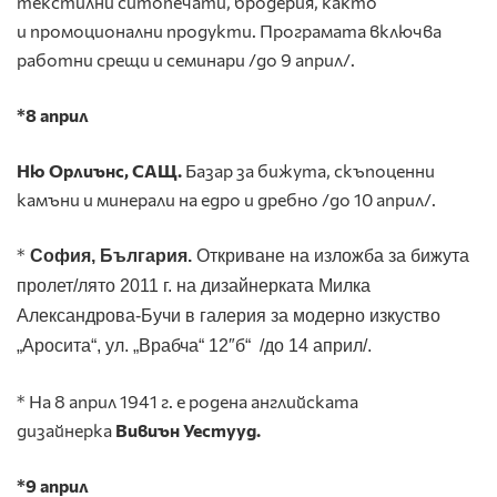
текстилни ситопечати, бродерия, както
и промоционални продукти. Програмата включва
работни срещи и семинари /до 9 април/.
*8 април
Ню Орлиънс, САЩ.
Базар за бижута, скъпоценни
камъни и минерали на едро и дребно /до 10 април/.
*
София, България.
Откриване на изложба за бижута
пролет/лято 2011 г. на дизайнерката
Милка
Александрова-Бучи в галерия за модерно изкуство
„Аросита“, ул. „Врабча“ 12″б“ /до 14 април/.
* На 8 април 1941 г. е родена английската
дизайнерка
Вивиън Уестууд.
*9 април