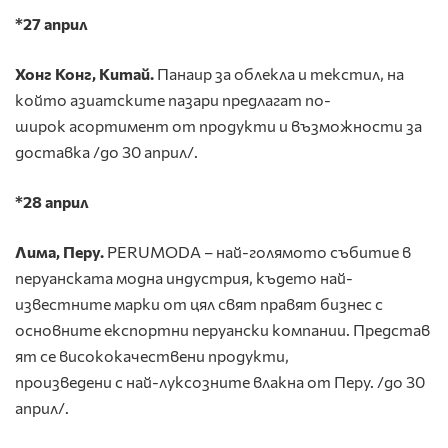
*27 април
Хонг Конг, Китай.
Панаир за облекла и текстил, на
който азиатските пазари предлагат по-
широк асортимент от продукти и възможности за
доставка /до 30 април/.
*28 април
Лима, Перу.
PERUMODA – най-голямото събитие в
перуанската модна индустрия, където най-
известните марки от цял свят правят бизнес с
основните експортни перуански компании. Представ
ят се висококачествени продукти,
произведени с най-луксозните влакна от Перу. /до 30
април/.