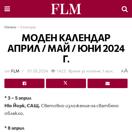
Начало
Календар
МОДЕН КАЛЕНДАР
АПРИЛ / МАЙ / ЮНИ 2024
Г.
A
от
FLM
01.05.2024
1423
Време за четене: 1 мин.
A
*
3 – 5
април
Ню Йорк, САЩ.
Световно изложение на сватбено
облекло.
* 8 април