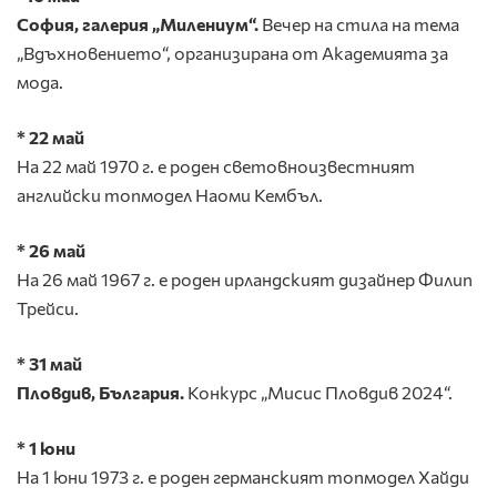
София,
галерия
„
Милениум
“.
Вечер на стила на тема
„Вдъхновението“, организирана от Академията за
мода.
* 22 май
На 22 май 1970 г. е роден световноизвестният
английски топмодел Наоми Кембъл.
* 26 май
На 26 май 1967 г. е роден ирландският дизайнер Филип
Трейси.
*
31
май
Пловдив, България.
Конкурс „Мисис Пловдив 2024“.
* 1 юни
На 1 юни 1973 г. е роден германският топмодел Хайди