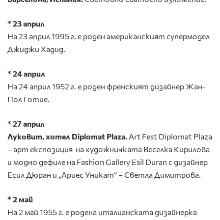
* 23 април
На 23 април 1995 г. е роден американският супермодел
Джиджи Хадид.
* 24 април
На 24 април 1952 г. е роден френският дизайнер Жан-
Пол Готие.
* 27 април
Луковит, хотел Diplomat Plaza.
Art Fest Diplomat Plaza
– арт експозиция на художничката Веселка Кирилова
и модно дефиле на Fashion Gallery Esil Duran с дизайнер
Есил Дюран и „Ариес Уникат“ – Светла Димитрова.
* 2 май
На 2 май 1955 г. е родена италианската дизайнерка