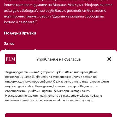
които цитират думите на Маршал Маклуън “Информацията
иска да е свободна”, ние развяваме с достойнство нашето
електронно знаме с девиза “Дайте на модата свободата,
която й се полага!”.
Полезни връзки
За нас
Декларация за поверителност
Политика за бисквитки
Управление на съгласие
За контакти
За да предоставим най-доброто изживяване, ние използваме
технологии като бисквитки за съхраняване и/или достъп до
editor@fashion-lifestyle.net
информация за устройството. Съгласието с тези технологии ще ни
позволи да обработваме данни, като например поведение при
+359 88 227 33 47
сърфиране или уникални идентификатори на този сайт.
Несъгласието или оттеглянето на съгласието може да повлияе
неблагоприятно на определени характеристики и функции.
Последвайте ни
Facebook