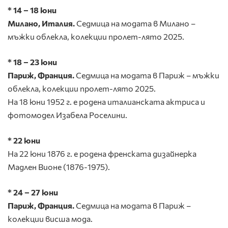
* 1
4 – 18
юни
Милано, Италия.
Седмица на модата в Милано –
мъжки облекла, колекции пролет-лято 2025.
* 1
8 – 23
юни
Париж, Франция.
Седмица на модата в Париж – мъжки
облекла, колекции пролет-лято 2025.
На 18 юни 1952 г. е родена италианската актриса и
фотомодел Изабела Роселини.
* 22 юни
На 22 юни 1876 г. е родена френската дизайнерка
Мадлен Вионе (1876-1975).
*
24 – 27
юни
Париж, Франция.
Седмица на модата в Париж –
колекции висша мода.