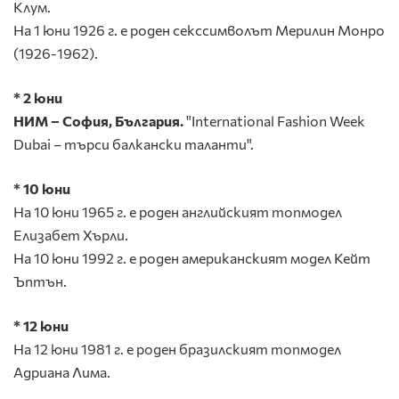
Клум.
На 1 юни 1926 г. е роден секссимволът Мерилин Монро
(1926-1962).
* 2 юни
НИМ
–
София, България.
"International Fashion Week
Dubai – търси балкански таланти".
* 10 юни
На 10 юни 1965 г. е роден английският топмодел
Елизабет Хърли.
На 10 юни 1992 г. е роден американският модел Кейт
Ъптън.
* 12 юни
На 12 юни 1981 г. е роден бразилският топмодел
Адриана Лима.