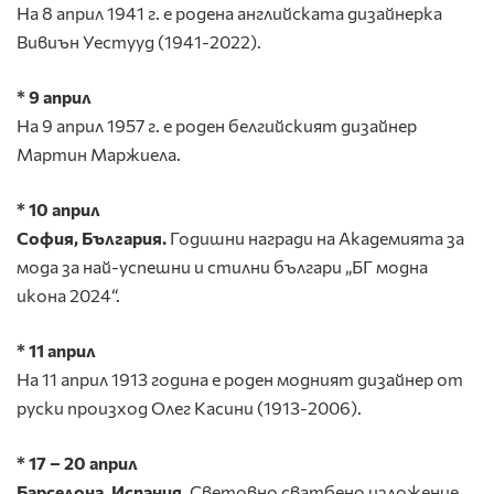
На 8 април 1941 г. е родена английската дизайнерка
Вивиън Уестууд (1941-2022).
* 9 април
На 9 април 1957 г. е роден белгийският дизайнер
Мартин Маржиела.
* 10 април
София, България.
Годишни награди на Академията за
мода за най-успешни и стилни българи „БГ модна
икона 2024“.
* 11 април
На 11 април 1913 година е роден модният дизайнер от
руски произход Олег Касини (1913-2006).
* 17
– 20
април
Барселона, Испания.
Световно сватбено изложение.