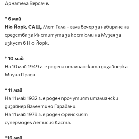
Донатела Версаче.
*
6
май
Ню Йорк, САЩ.
Мет Гала – гала вечер за набиране на
средства за Института за костюми на Музея за
изкуст в Ню Йорк.
* 10 май
На 10 май 1949 г. е родена италианската дизайнерка
Миуча Прада.
* 11 май
На 11 май 1932 г. е роден прочутият италиански
дизайнер Валентино Гаравани.
На 11 май 1978 г. е роден френският
супермодел Летисия Каста.
*16 май