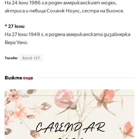
На 24 юни 1986 г.е роден американският модел,
актриса и певица Соланж Ноулс, сестра на Бионсе.
* 27 юни
На 27 юни 1949 г. е родена американската дизайнерка
Вера Уанг.
Тагове:
Брой 127
Вижте
още