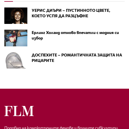
УЕРИС ДИЪРИ – ПУСТИННОТО ЦВЕТЕ,
КОЕТО УСПЯ ДА РАЗЦЪФНЕ
Ерлинг Холанд отново впечатли с модния си
избор
ДОСПЕХИТЕ – РОМАНТИЧНАТА ЗАЩИТА НА
РИЦАРИТЕ
Подобно на компютърните фенове и волните субкултури,