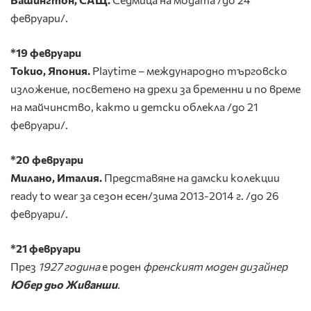
февруари/.
*19 февруари
Токио, Япония.
Playtime – международно търговско
изложение, посветено на дрехи за бременни и по време
на майчинство, както и детски облекла /до 21
февруари/.
*20 февруари
Милано, Италия.
Представяне на дамски колекции
ready to wear за сезон есен/зима 2013-2014 г. /до 26
февруари/.
*21 февруари
През
1927 година
е роден
френският моден дизайнер
Юбер дьо Живанши
.