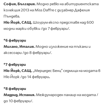
София, България.
Модно ревю на абитуриентската
колекция 2013 на Miss Daffre с дизайнер Дафелия
Пъндева.
Ню Йорк, САЩ.
Шоурум експо представя над 600
модни марки обувки /до 7 февруари/.
*6 февруари
Милано, Италия.
Модно изложение на тъкани и
аксесоари /до 8 февруари/.
*7 февруари
Ню Йорк, САЩ.
„Мерцедес Бенц” седмица на модата в
Ню Йорк /до 14 февруари
.
*8 февруари
Мадрид, Испания.
Международен панаир на модата /
до 10 февруари/.