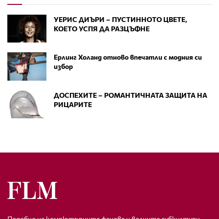
УЕРИС ДИЪРИ – ПУСТИННОТО ЦВЕТЕ,
КОЕТО УСПЯ ДА РАЗЦЪФНЕ
Ерлинг Холанд отново впечатли с модния си
избор
ДОСПЕХИТЕ – РОМАНТИЧНАТА ЗАЩИТА НА
РИЦАРИТЕ
Подобно на компютърните фенове и волните субкултури,