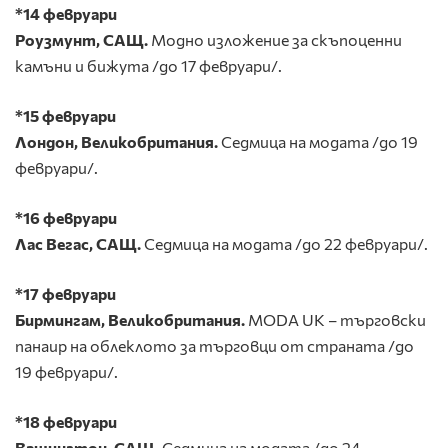
*14 февруари
Роузмунт, САЩ.
Модно изложение за скъпоценни
камъни и
бижута /до 17 февруари/.
*15
февруари
Лондон, Великобритания.
Седмица на модата /до 19
февруари/.
*16 февруари
Лас Вегас, САЩ.
Седмица на модата /до 22 февруари/.
*17 февруари
Бирмингам, Великобритания.
MODA UK – търговски
панаир на облеклото за търговци от страната /до
19 февруари/.
*18 февруари
Вашингтон, САЩ.
Седмица на модата /до 24