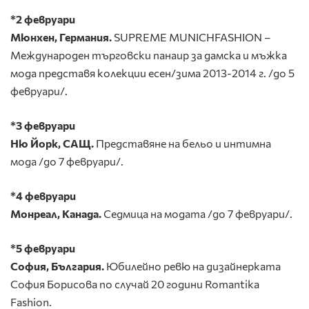
*2
февруари
Мюнхен, Германия.
SUPREME MUNICHFASHION –
Международен търговски панаир за дамска и мъжка
мода представя колекции есен/зима 2013-2014 г. /до 5
февруари/.
*3 февруари
Ню Йорк, САЩ.
Представяне на бельо и интимна
мода /до 7 февруари/.
*4 февруари
Монреал, Канада.
Седмица на модата /до 7 февруари/.
*5 февруари
София, България.
Юбилейно ревю на дизайнерката
София Борисова по случай 20 години Romantika
Fashion.