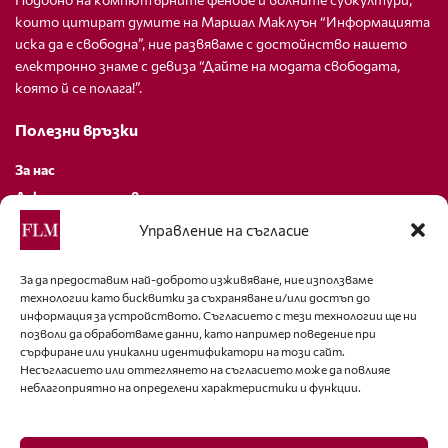
които цитират думите на Маршал Маклуън “Информацията
иска да е свободна”, ние развяваме с достойнство нашето
електронно знаме с девиза “Дайте на модата свободата,
която й се полага!”.
Полезни връзки
За нас
Декларация за поверителност
Политика за бисквитки
Управление на съгласие
За контакти
За да предоставим най-доброто изживяване, ние използваме
технологии като бисквитки за съхраняване и/или достъп до
editor@fashion-lifestyle.net
информация за устройството. Съгласието с тези технологии ще ни
позволи да обработваме данни, като например поведение при
+359 88 227 33 47
сърфиране или уникални идентификатори на този сайт.
Несъгласието или оттеглянето на съгласието може да повлияе
неблагоприятно на определени характеристики и функции.
Последвайте ни
Facebook