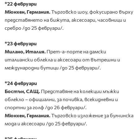
*22
февруари
Мюнхен, Германия.
Търговско шоу, фокусирано върху
представянето на бижута, аксесоари, часовници и
сребро /до 25 февруари/.
*23 февруари
Милано, Италия.
Прет-а-порте на дамски
италиански облекла и аксесоари от вътрешни и
международни бутици /до 25 февруари/.
*
24 февруари
Бостън, САЩ.
Представяне на колекции мъжки
облекло – официални, за почивка, всекидневни и
спортни за голф /до 26 февруари/.
Мюнхен, Германия.
Търговско изложение за булчинска
мода и аксесоари /до 25 февруари/.
*25 февруари