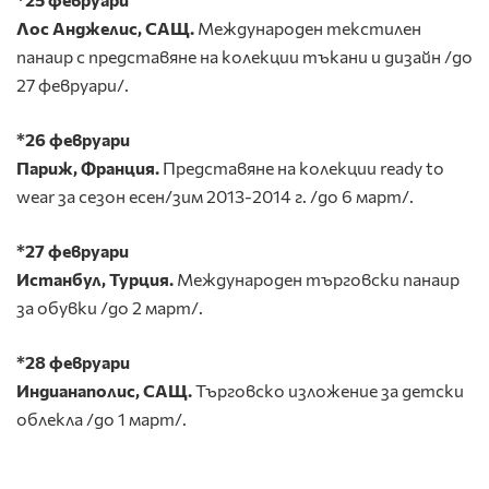
Лос Анджелис, САЩ.
Международен текстилен
панаир с представяне на колекции тъкани и дизайн /до
27 февруари/.
*26 февруари
Париж, Франция.
Представяне на колекции ready to
wear за сезон есен/зим 2013-2014 г. /до 6 март/.
*
27 февруари
Истанбул, Турция.
Международен търговски панаир
за обувки /до 2 март/.
*28 февруари
Индианаполис, САЩ.
Търговско изложение за детски
облекла /до 1 март/.