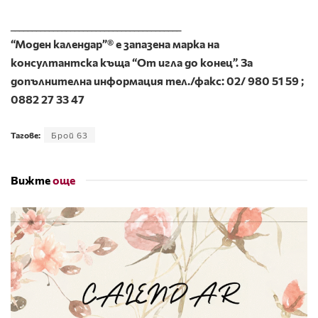
________________________________________
“Моден календар”® e запазена марка на
консултантска къща “От игла до конец”. За
допълнителна информация тел./факс
:
02/ 980 51 59 ;
0882 27 33 47
Тагове:
Брой 63
Вижте
още