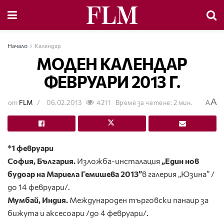
Начало
Календар
МОДЕН КАЛЕНДАР
ФЕВРУАРИ 2013 Г.
A
от
FLM
06.02.2013
4211
Време за четене: 2 мин.
A
*1 февруари
София, България.
Изложба-инсталация
„Един нов
будоар на Мариела Гемишева 2013”
в галерия „Юзина” /
до 14 февруари/.
Мумбай, Индия.
Международен търговски панаир за
бижута и аксесоари
/до 4 февруари/.