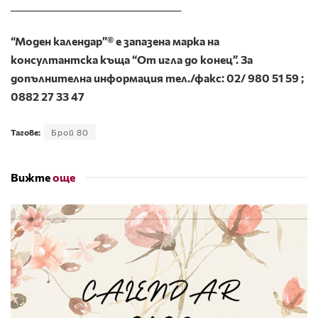
________________________________________
“Моден календар”® e запазена марка на
консултантска къща “От игла до конец”. За
допълнителна информация тел./факс: 02/ 980 51 59 ;
0882 27 33 47
Тагове:
Брой 80
Вижте
още