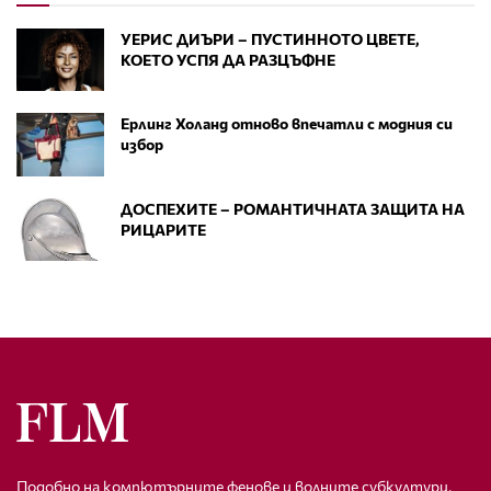
УЕРИС ДИЪРИ – ПУСТИННОТО ЦВЕТЕ,
КОЕТО УСПЯ ДА РАЗЦЪФНЕ
Ерлинг Холанд отново впечатли с модния си
избор
ДОСПЕХИТЕ – РОМАНТИЧНАТА ЗАЩИТА НА
РИЦАРИТЕ
Подобно на компютърните фенове и волните субкултури,