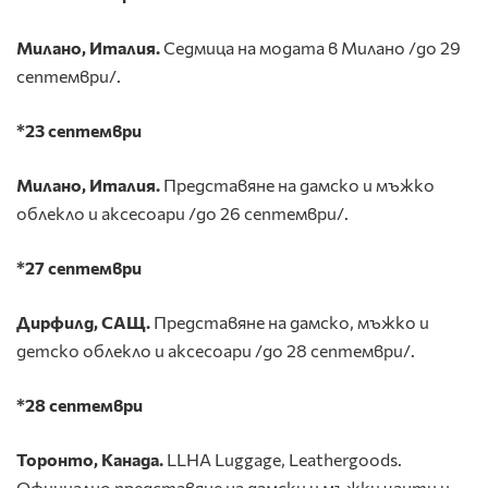
Милано, Италия.
Седмица на модата в Милано /до 29
септември/.
*23 септември
Милано, Италия.
Представяне на дамско и мъжко
облекло и аксесоари /до 26 септември/.
*27 септември
Дирфилд, САЩ.
Представяне на дамско, мъжко и
детско облекло и аксесоари /до 28 септември/.
*28 септември
Торонто, Канада.
LLHA Luggage, Leathergoods.
Официално представяне на дамски и мъжки чанти и