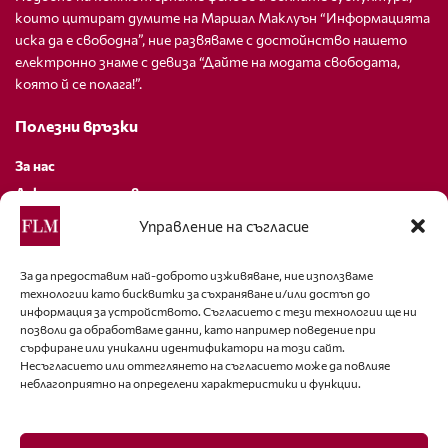
които цитират думите на Маршал Маклуън “Информацията
иска да е свободна”, ние развяваме с достойнство нашето
електронно знаме с девиза “Дайте на модата свободата,
която й се полага!”.
Полезни връзки
За нас
Декларация за поверителност
Политика за бисквитки
Управление на съгласие
За контакти
За да предоставим най-доброто изживяване, ние използваме
технологии като бисквитки за съхраняване и/или достъп до
editor@fashion-lifestyle.net
информация за устройството. Съгласието с тези технологии ще ни
позволи да обработваме данни, като например поведение при
+359 88 227 33 47
сърфиране или уникални идентификатори на този сайт.
Несъгласието или оттеглянето на съгласието може да повлияе
неблагоприятно на определени характеристики и функции.
Последвайте ни
Facebook