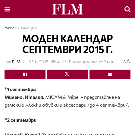
Начало
Календар
МОДЕН КАЛЕНДАР
СЕПТЕМВРИ 2015 Г.
A
от
FLM
05.11.2015
4177
Време за четене: 2 мин.
A
*1 септември
Милано, Италия.
MICAM & Mipel – представяне на
дамски и мъжки обувки и аксесоари /до 4 септември/.
*2 септември
Шанхай, Китай.
Търговско изложение на дамски,