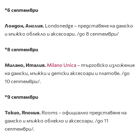
*6 септември
Лондон, Англия.
Londonedge – представяне на дамско
и мъжко облекло и аксесоари. /до 8 септември/
*8 септември
Милано, Италия.
Milano Unica
– търговско изложение
на дамски, мъжки и детски аксесоари и платове. /до
10 септември/.
*9 септември
Токио, Япония.
Rooms – официално представяне на
дамско и мъжко облекло и аксесоари. /до 11
септември/.