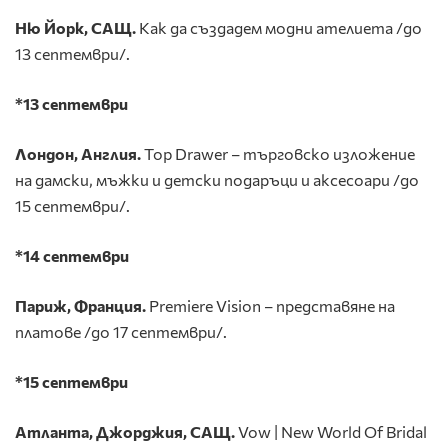
Ню Йорк, САЩ.
Как да създадем модни ателиета /до
13 септември/.
*13 септември
Лондон, Англия.
Top Drawer – търговско изложение
на дамски, мъжки и детски подаръци и аксесоари /до
15 септември/.
*14 септември
Париж, Франция.
Premiere Vision – представяне на
платове /до 17 септември/.
*15 септември
Атланта, Джорджия, САЩ.
Vow | New World Of Bridal