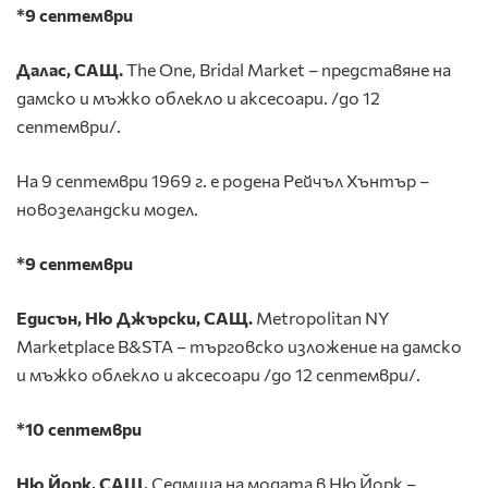
*9 септември
Далас, САЩ.
The One, Bridal Market – представяне на
дамско и мъжко облекло и аксесоари. /до 12
септември/.
На 9 септември 1969 г. е родена Рейчъл Хънтър –
новозеландски модел.
*9 септември
Едисън, Ню Джърски, САЩ.
Metropolitan NY
Marketplace B&STA – търговско изложение на дамско
и мъжко облекло и аксесоари /до 12 септември/.
*10 септември
Ню Йорк, САЩ.
Седмица на модата в Ню Йорк –