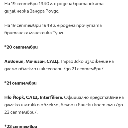
На 19 септеври 1940 г. е родена британската
дизайнерка Зандра Роудс.
На 19 септември 1949 г. е родена прочутата
британска манекенка Туиги.
*20 септември
Ливония, Мичиган, САЩ.
Търговско изложение на
дасмо облекло и аксесоари /до 21 септември/.
*21 септември
Ню Йорк, САЩ. Interfiliere.
Официално представяне на
дамско и мъжко облекло, бельо и бански костюми /до
23 септември/.
*23 септември