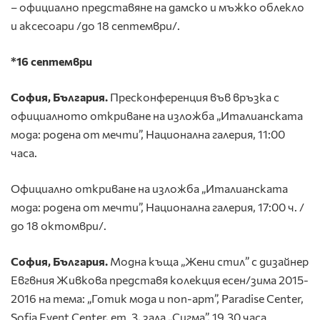
– официално представяне на дамско и мъжко облекло
и аксесоари /до 18 септември/.
*16 септември
София, България.
Пресконференция във връзка с
официалното откриване на изложба „Италианската
мода: родена от мечти”, Национална галерия, 11:00
часа.
Официално откриване на изложба „Италианската
мода: родена от мечти”, Национална галерия, 17:00 ч. /
до 18 октомври/.
София, България.
Модна къща „Жени стил” с дизайнер
Евгвния Живкова представя колекция есен/зима 2015-
2016 на тема: „Готик мода и поп-арт”, Paradise Center,
Sofia Event Center, ет. 3, зала „Сигма”, 19.30 часа.