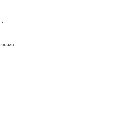
–
 /
ериали
,