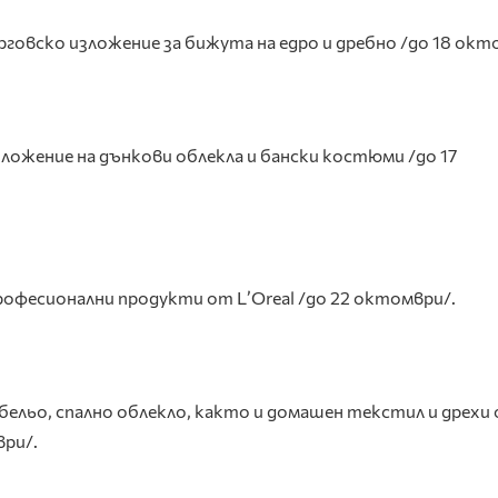
овско изложение за бижута на едро и дребно /до 18 окт
ложение на дънкови облекла и бански костюми /до 17
рофесионални продукти от
L
’
Oreal
/
до 22 октомври/.
бельо, спално облекло, както и домашен текстил и дрехи 
ри/.