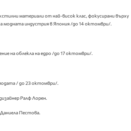
стилни материали от най-висок клас, фокусирани върху
 модната индустрия в Япония /до 14 октомври/.
ние на облекла на едро /до 17 октомври/.
модата / до 23 октомври/.
дизайнер Ралф Лорен.
 Даниела Пестова.