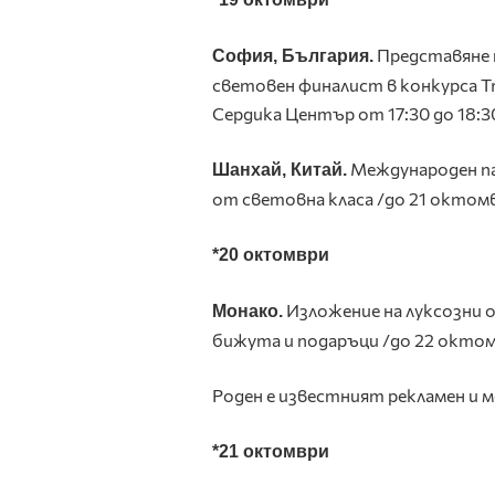
Представяне 
София, България.
световен финалист в конкурса
T
Сердика Център от 17:30 до 18:30
Международен па
Шанхай, Китай.
от световна класа /до 21 октомв
*20 октомври
Изложение на луксозни о
Монако.
бижута и подаръци /до 22 октом
Роден е известният рекламен и
*21 октомври