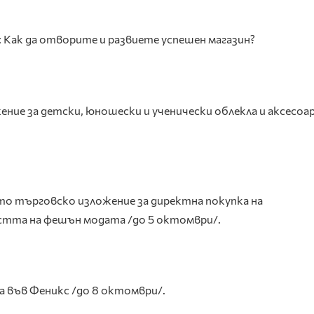
 Как да отворите и развиете успешен магазин?
ние за детски, юношески и ученически облекла и аксесоар
то търговско изложение за директна покупка на
стта на фешън модата /до 5 октомври/.
 във Феникс /до 8 октомври/.