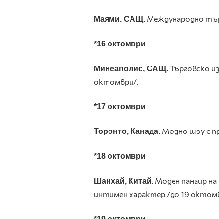
Международно търг
Маями, САЩ.
*16 октомври
Търговско из
Минеаполис, САЩ.
октомври/.
*17 октомври
Модно шоу с п
Торонто, Канада.
*18 октомври
Моден панаир на 
Шанхай, Китай.
интимен характер /до 19 октомв
*19 октомври