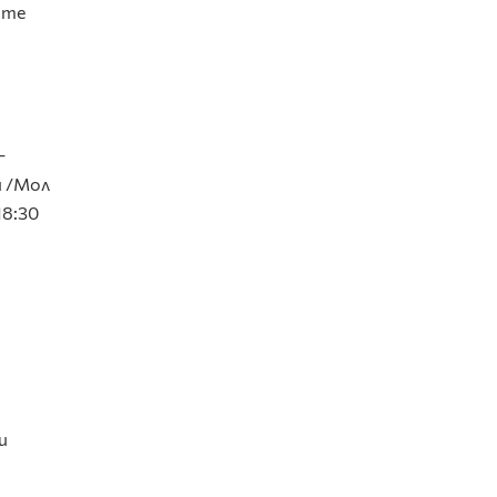
ите
–
и
/
Мол
18:30
и