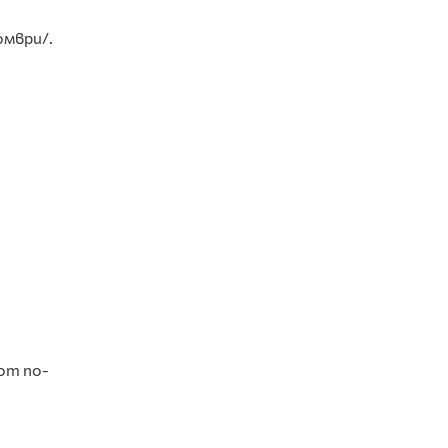
омври/.
от по-