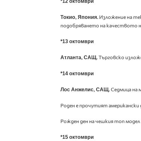
*12 октомври
Изложение на тек
Токио, Япония.
подобряването на качеството на
*13 октомври
Търговско изложе
Атланта, САЩ.
*14 октомври
Седмица на 
Лос Анжелис, САЩ.
Роден е прочутият американски 
Рожден ден на чешкия топ модел
*15 октомври