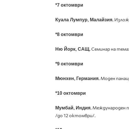
*7 октомври
Изложе
Куала Лумпур, Малайзия.
*8 октомври
Семинар на тема:
Ню Йорк, САЩ.
*9 октомври
Моден панаир
Мюнхен, Германия.
*10 октомври
Международен п
Мумбай, Индия.
/до 12 октомври/.