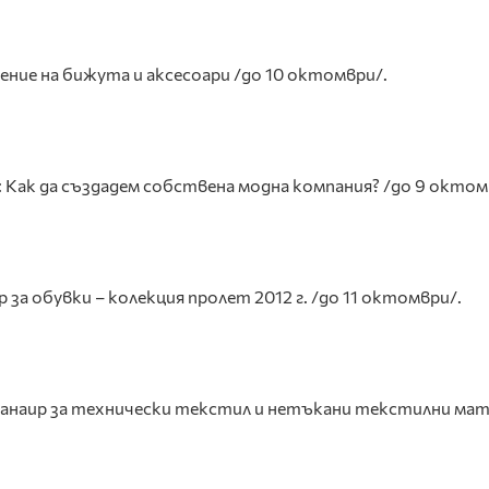
ние на бижута и аксесоари /до 10 октомври/.
 Как да създадем собствена модна компания? /до 9 октом
 за обувки – колекция пролет 2012 г. /до 11 октомври/.
анаир за технически текстил и нетъкани текстилни мат