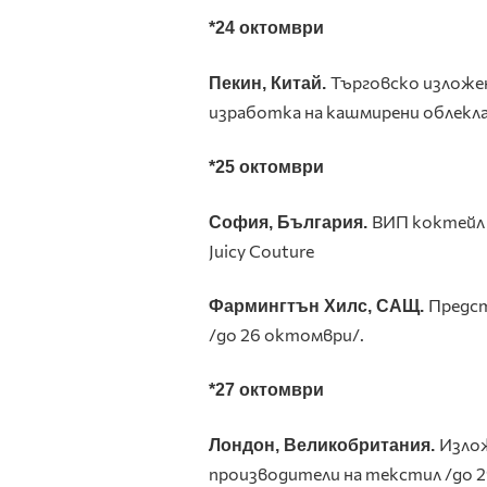
*24 октомври
Търговско изложен
Пекин, Китай.
изработка на кашмирени облекла
*25 октомври
ВИП коктейл 
София, България.
Juicy
Couture
Предст
Фармингтън Хилс, САЩ.
/до 26 октомври/.
*27 октомври
Излож
Лондон, Великобритания.
производители на текстил /до 