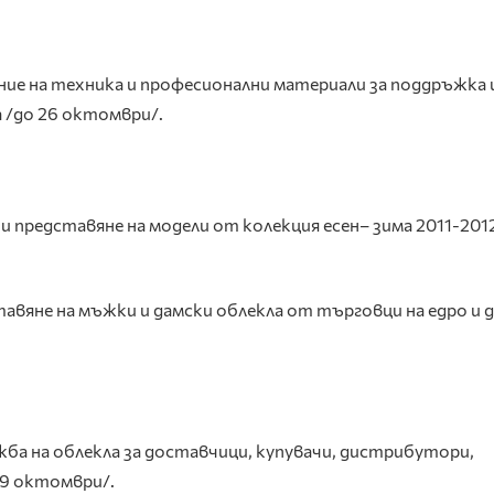
ие на техника и професионални материали за поддръжка 
 /до 26 октомври/.
и представяне на модели от колекция есен
–
зима 2011-2012
авяне на мъжки и дамски облекла от търговци на едро и 
ба на облекла за доставчици, купувачи, дистрибутори,
29 октомври/.