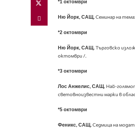
*
1 октомври
Семинар на тема:
Ню Йорк, САЩ.
*2 октомври
Търговско изложе
Ню Йорк, САЩ.
октомври /.
*3 октомври
. Най-голямо
Лос Анжелис, САЩ
световноизвестни марки в обла
*5 октомври
Седмица на модата
Феникс, САЩ.