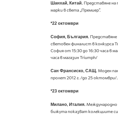
Представяне на 
Шанхай, Китай.
марки в света „Премиер”.
*22 октомври
Представяне 
София, България.
световен финалист в конкурса
T
София от 15
:
30
до 16
:
30 часа в м
часа в магазин Triumph/
Моден пан
Сан Франсиско, САЩ.
пролет 2012 г. /до 25 октомври/.
*23 октомври
Международно 
Милано, Италия.
бижута показват колекциите си з