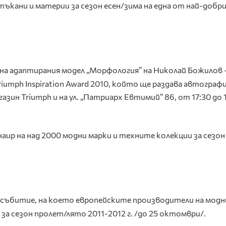
тъкани и материи за сезон есен/зима на една от най-добр
на адаптирания модел „Морфология” на Николай Божилов 
riumph
Inspiration
Award
2010,
който ще раздава автограф
агазин Triumph и на ул. „Патриарх Евтимий” 86, от 17:30 до 
аир на над 2000 модни марки и техните колекции за сезон
събитие, на което европейските производители на модн
а сезон пролет/лято 2011-2012 г. /до 25 октомври/.