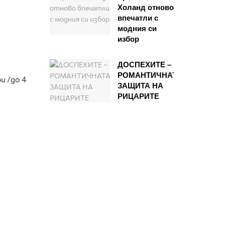
Холанд отново
впечатли с
модния си
избор
ДОСПЕХИТЕ –
РОМАНТИЧНАТА
и /до 4
ЗАЩИТА НА
РИЦАРИТЕ