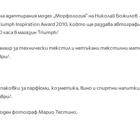
на адаптирания модел „Морфология” на Николай Божилов 
riumph
Inspiration
Award
2010,
който ще раздава автографи
 часа в магазин Triumph/
наир за технически текстил и нетъкани
текстилни мат
ри/.
паковки за парфюми, козметика, вино и спиртни напитки
ври/.
 моден фотограф Марио Тестино.