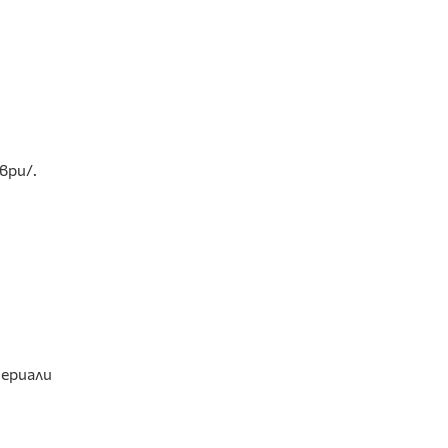
ври/.
ериали