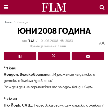
Начало
Календар
ЮНИ 2008 ГОДИНА
от
FLM
01.06.2008
3683
A
A
Време за четене: 1 мин.
* 1 юни
Лондон, Великобритания.
Изложение на дамски и
детски облекла /до 3 юни/.
Рожден ден на германския топмодел Хайди Клум.
* 2 юни
Ню Йорк, САЩ.
Търговска седмица – дамско облекло /