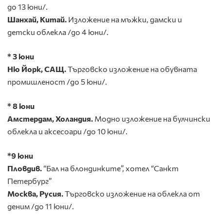
до 13 юни/.
Шанхай, Китай.
Изложение на мъжки, дамски и
детски облекла /до 4 юни/.
* 3 юни
Ню Йорк, САЩ.
Търговско изложение на обувната
промишленост /до 5 юни/.
* 8 юни
Амстердам, Холандия.
Модно
изложение на булчински
облекла и аксесоари /до 10 юни/.
*9 юни
Пловдив.
“Бал на блондинките”, хотел “Санкт
Петербург”
Москва, Русия.
Търговско
изложение на облекла от
деним /до 11 юни/.