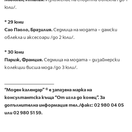
юли/.
* 29 юни
Сао Паоло, Бразилия.
Седмица на модата – дамски
облекла и аксесоари /до 2 юли/.
* 30 юни
Париж, Франция.
Седмица на модата – дизайнерски
колекции висша мода /до 3 юли/.
____________________________
“Моден календар” ®
e
запазена марка на
консултантска къща “От игла до конец”. За
допълнителна информация тел./факс: 02 980 04 05
или 02 980 51 59.