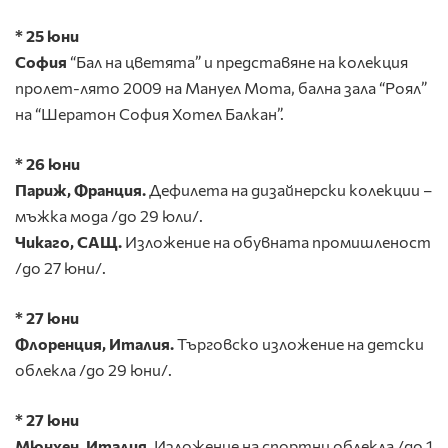
* 25 юни
София
“Бал на цветята” и представяне на колекция
пролет-лято 2009 на Мануел Мота, бална зала “Роял”
на “Шератон София Хотел Балкан”.
* 26 юни
Париж, Франция.
Дефилета на дизайнерски колекции –
мъжка мода /до 29 юли/.
Чикаго, САЩ.
Изложение на обувната промишленост
/до 27 юни/.
* 27 юни
Флоренция, Италия.
Търговско изложение на детски
облекла /до 29 юни/.
* 27 юни
Мюнхен, Италия.
Изложение на спортни облекла /до 1