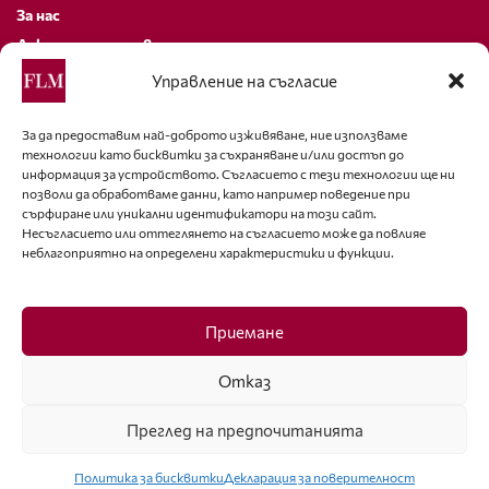
За нас
Декларация за поверителност
Политика за бисквитки
Управление на съгласие
За контакти
За да предоставим най-доброто изживяване, ние използваме
технологии като бисквитки за съхраняване и/или достъп до
editor@fashion-lifestyle.net
информация за устройството. Съгласието с тези технологии ще ни
позволи да обработваме данни, като например поведение при
+359 88 227 33 47
сърфиране или уникални идентификатори на този сайт.
Несъгласието или оттеглянето на съгласието може да повлияе
неблагоприятно на определени характеристики и функции.
Последвайте ни
Facebook
Приемане
Отказ
Преглед на предпочитанията
ISSN 1314-8915 Copyright © 2007-2025 Ot igla do konetz Ltd. & Fashion.bg
Ltd. All Rights Reserved
Политика за бисквитки
Декларация за поверителност