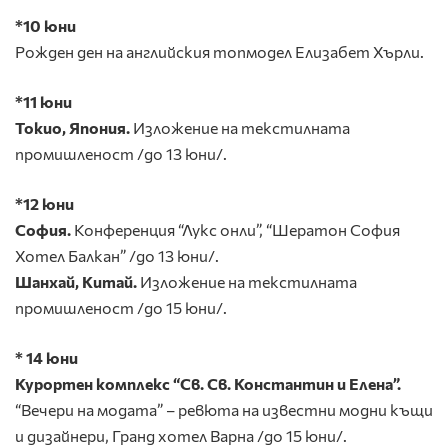
*10 юни
Рожден ден на английския топмодел Елизабет Хърли.
*11 юни
Токио, Япония.
Изложение на текстилната
промишленост /до 13 юни/.
*12 юни
София.
Конференция “Лукс онли”, “Шератон София
Хотел Балкан” /до 13 юни/.
Шанхай, Китай.
Изложение на текстилната
промишленост /до 15 юни/.
* 14 юни
Курортен комплекс “Св. Св. Константин и Елена”.
“Вечери на модата” – ревюта на известни модни къщи
и дизайнери, Гранд хотел Варна /до 15 юни/.