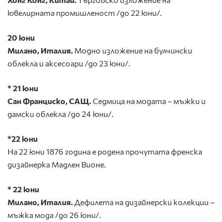
ювелирната промишленост /до 22 юни/.
20 юни
Милано, Италия.
Модно
изложение на булчински
облекла и аксесоари /до 23 юни/.
* 21 юни
Сан Франциско, САЩ.
Седмица на модата – мъжки и
дамски облекла /до 24 юни/.
*22 юни
На 22 юни 1876 година е родена прочутата френска
дизайнерка Мадлен Вионе.
* 22 юни
Милано, Италия.
Дефилета на дизайнерски колекции –
мъжка мода /до 26 юни/.