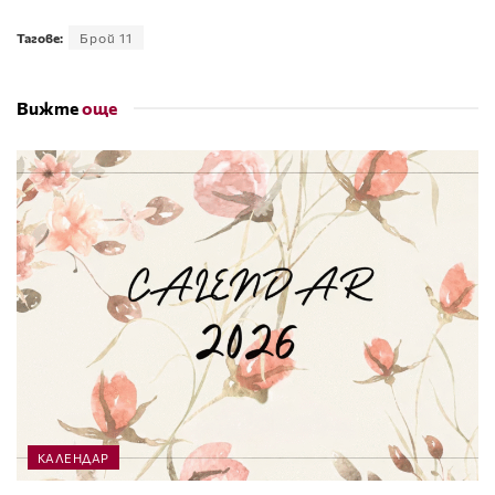
Тагове:
Брой 11
Вижте
още
КАЛЕНДАР