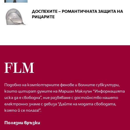
ДОСПЕХИТЕ – РОМАНТИЧНАТА ЗАЩИТА НА
РИЦАРИТЕ
Подобно на компютърните фенове и волните субкултури,
които цитират думите на Маршал Маклуън “Информацията
иска да е свободна”, ние развяваме с достойнство нашето
електронно знаме с девиза “Дайте на модата свободата,
която й се полага!”.
Полезни връзки