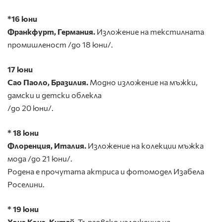
*16 юни
Франкфурт, Германия.
Изложение на текстилната
промишленост /до 18 юни/.
17 юни
Сао Паоло, Бразилия.
Модно изложение на мъжки,
дамски и детски облекла
/до 20 юни/.
* 18 юни
Флоренция, Италия.
Изложение
на колекции мъжка
мода /до 21 юни/.
Родена е прочутата актриса и фотомодел Изабела
Роселини.
* 19 юни
Хонг Конг, Китай.
Търговско изложение
на