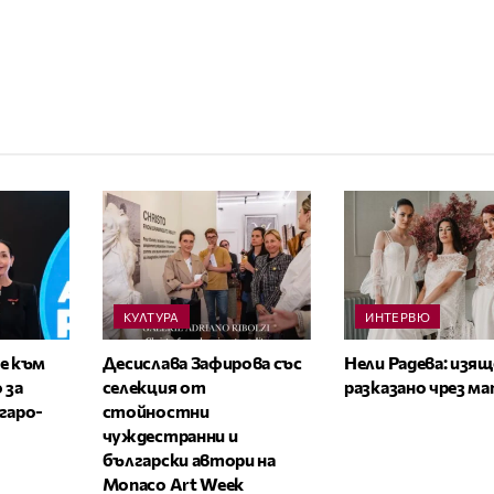
КУЛТУРА
ИНТЕРВЮ
е към
Десислава Зафирова със
Нели Радева: изя
 за
селекция от
разказано чрез м
гаро-
стойностни
чуждестранни и
български автори на
Monaco Art Week