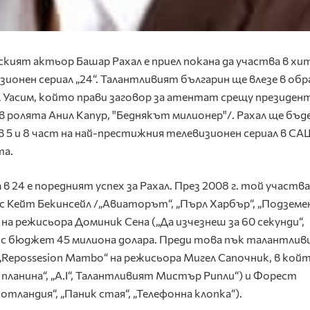
ският актьор Башар Рахал е приел покана да участва в хи
зионен сериал „24“. Талантливият българин ще влезе в обр
л Уасим, който прави заговор за атентат срещу президен
/в ролята Анил Капур, "Беднякът милионер"/. Рахал ще бъд
 в 5 и 8 част на най-престижния телевизионен сериал в СА
та.
в 24 е поредният успех за Рахал. През 2008 г. той участва
 с Кейт Бекинсейл /„Авиаторът“, „Пърл Харбър“, „Подземе
“ на режисьора Доминик Сена („Да изчезнеш за 60 секунди“,
е с бюджет 45 милиона долара. Преди това пък талантли
„Repossesion Mambo“ на режисьора Мигел Сапочник, в кой
ланина“, „A.I“, Талантливият Мистър Рипли“) и Форест
тландия“, „Паник стая“, „Телефонна клопка“).