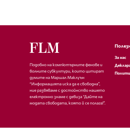
Полезн
За нас
Подобно на компютърните фенове и
Деклар
волните субкултури, които цитират
Полити
думите на Маршал Маклуън
“Информацията иска да е свободна”,
ние развяваме с достойнство нашето
електронно знаме с девиза “Дайте на
модата свободата, която й се полага!”.