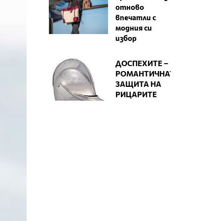
отново
впечатли с
модния си
избор
ДОСПЕХИТЕ –
РОМАНТИЧНАТА
ЗАЩИТА НА
РИЦАРИТЕ