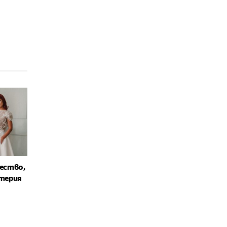
щество,
атерия