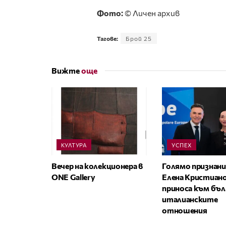
Фото:
© Личен архив
Тагове:
Брой 25
Вижте
още
КУЛТУРА
УСПЕХ
Вечер на колекционера в
Голямо признани
ONE Gallery
Елена Кристиано
приноса към бъл
италианските
отношения