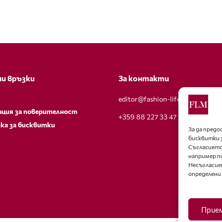
и връзки
За контакти
editor@fashion-lifestyle.net
ация за поверителност
+359 88 227 33 47
ка за бисквитки
За да пред
бисквитки 
Съгласието
например п
Несъгласие
определени
Прие