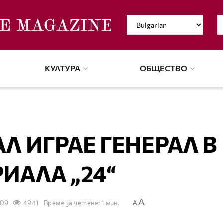
КУЛТУРА
ОБЩЕСТВО
Л ИГРАЕ ГЕНЕРАЛ В
РИАЛА „24“
A
009
4941
Време за четене: 1 мин.
A