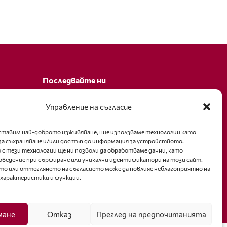
Последвайте ни
Facebook
Управление на съгласие
оставим най-доброто изживяване, ние използваме технологии като
за съхраняване и/или достъп до информация за устройството.
 с тези технологии ще ни позволи да обработваме данни, като
оведение при сърфиране или уникални идентификатори на този сайт.
то или оттеглянето на съгласието може да повлияе неблагоприятно на
 характеристики и функции.
мане
Отказ
Преглед на предпочитанията