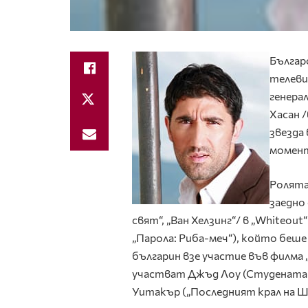
Българ
телеви
генера
Хасан 
звезда
момен
Ролята 
заедно
свят“, „Ван Хелзинг“/ в „Whiteout
„Парола: Риба-меч“), който беш
българин взе участие във филма 
участват Джъд Лоу (Студената п
Уитакър („Последният крал на Шо