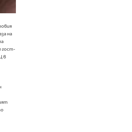
товия
аза на
та
е гост-
Щ в
н
вият
то