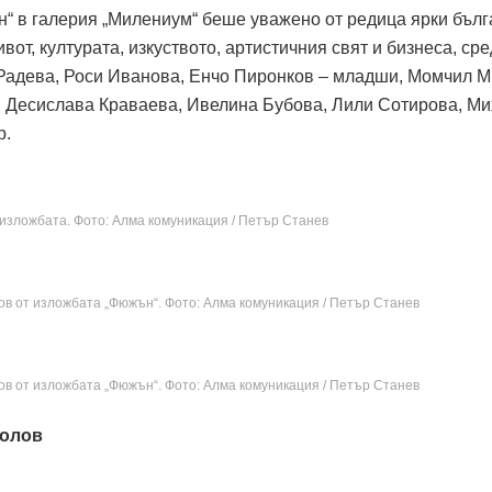
“ в галерия „Милениум“ беше уважено от редица ярки бълг
от, културата, изкуството, артистичния свят и бизнеса, сре
 Радева, Роси Иванова, Енчо Пиронков – младши, Момчил М
, Десислава Краваева, Ивелина Бубова, Лили Сотирова, М
р.
 изложбата. Фото: Алма комуникация / Петър Станев
ов от изложбата „Фюжън“. Фото: Алма комуникация / Петър Станев
ов от изложбата „Фюжън“. Фото: Алма комуникация / Петър Станев
колов