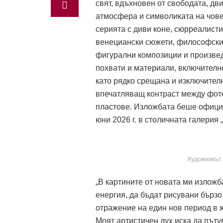
свят, вдъхновен от свободата, дв
атмосфера и символиката на чове
серията с диви коне, сюрреалист
венециански сюжети, философскит
фигурални композиции и произвед
похвати и материали, включителн
като рядко срещана и изключителн
впечатляващ контраст между фот
пластове. Изложбата беше официал
юни 2026 г. в столичната галерия
Художникът 
„В картините от новата ми изложб
енергия, да бъдат рисувани бърз
отражение на един нов период в ж
Моят артистичен дух иска да пъту