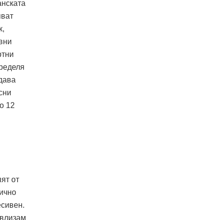
анската
яват
к,
вни
ртни
пределя
дава
сни
о 12
ят от
гично
есивен.
авлизам