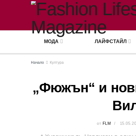
МОДА
ЛАЙФСТАЙЛ
Начало
Култура
„Фюжън“ и нови
Вил
от
FLM
15.05.2