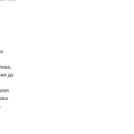
ия
лове,
оже да
апел
кова
.