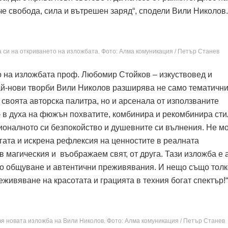
че свобода, сила и вътрешен заряд“, сподели Вили Николов.
 си на откриването на изложбата. Фото: Алма комуникация / Петър Станев
о на изложбата проф. Любомир Стойков – изкуствовед и
 най-нови творби Вили Николов разширява не само тематичн
о своята авторска палитра, но и арсенала от използваните
 – в духа на фюжън похватите, комбинира и рекомбинира сти
ционалното си безпокойство и душевните си вълнения. Не м
огата и искрена рефлексия на ценностите в реалната
 в магическия и въображаем свят, от друга. Тази изложба е 
о общуване и автентични преживявания. И нещо също тол
живяване на красотата и грацията в техния богат спектър!“
 новата изложба на Вили Николов. Фото: Алма комуникация / Петър Станев