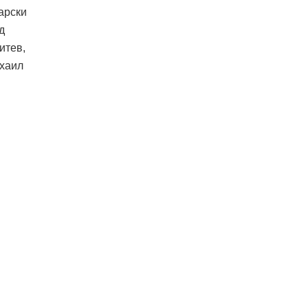
арски
д
итев,
ихаил