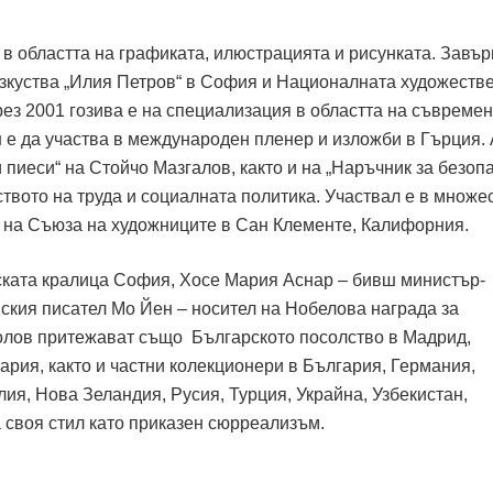
в областта на графиката, илюстрацията и рисунката. Завъ
зкуства „Илия Петров“ в София и Националната художеств
рез 2001 гозива е на специализация в областта на съвреме
н е да участва в международен пленер и изложби в Гърция.
и пиеси“ на Стойчо Мазгалов, както и на „Наръчник за безоп
твото на труда и социалната политика. Участвал е в множе
ен на Съюза на художниците в Сан Клементе, Калифорния.
ската кралица София, Хосе Мария Аснар – бивш министър-
йския писател Мо Йен – носител на Нобелова награда за
олов притежават също Българското посолство в Мадрид,
рия, както и частни колекционери в България, Германия,
ия, Нова Зеландия, Русия, Турция, Украйна, Узбекистан,
своя стил като приказен сюрреализъм.