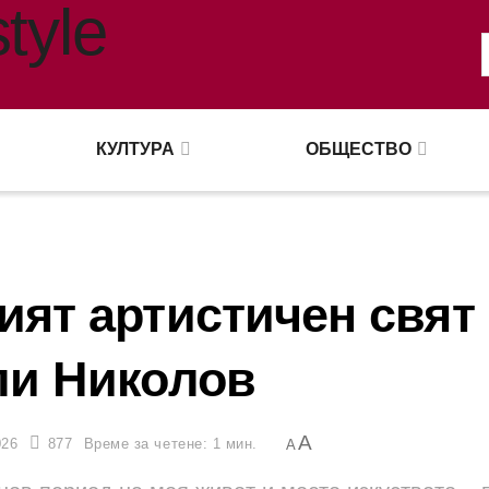
КУЛТУРА
ОБЩЕСТВО
ят артистичен свят
и Николов
A
026
877
Време за четене: 1 мин.
A