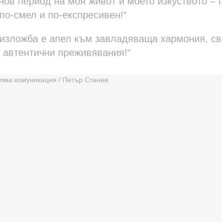
нов период на моя живот и моето изкуството – 
по-смел и по-експресивен!“
и изложба е апел към завладяваща хармония, с
 автентични преживявания!“