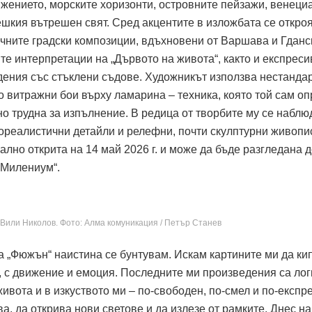
ижението, морските хоризонти, островните пейзажи, венеци
шкия вътрешен свят. Сред акцентите в изложбата се откро
ичните градски композиции, вдъхновени от Варшава и Гданс
е интерпретации на „Дървото на живота“, както и експреси
ения със стъклени съдове. Художникът използва нестанда
о витражни бои върху ламарина – техника, която той сам о
о трудна за изпълнение. В редица от творбите му се наблю
ореалистични детайли и релефни, почти скулптурни живопи
но открита на 14 май 2026 г. и може да бъде разгледана д
 „Милениум“.
Вили Николов. Фото: Алма комуникация / Петър Станев
а „Фюжън“ наистина се бунтувам. Искам картините ми да кип
о, с движение и емоция. Последните ми произведения са ло
ивота и в изкуството ми – по-свободен, по-смел и по-експр
ва, да открива нови светове и да излезе от рамките. Днес н