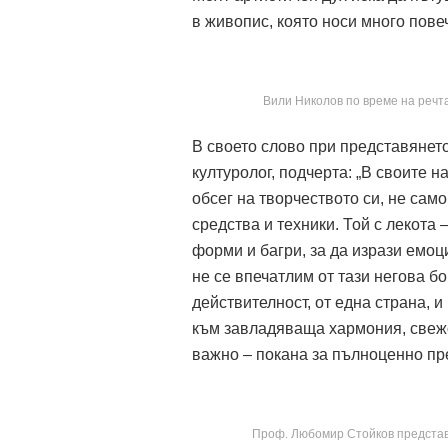
в живопис, която носи много пове
Вили Николов по време на речта
В своето слово при представянет
културолог, подчерта: „В своите
обсег на творчеството си, не сам
средства и техники. Той с лекота
форми и багри, за да изрази емо
не се впечатлим от тази негова б
действителност, от една страна, и
към завладяваща хармония, свеж
важно – покана за пълноценно пре
Проф. Любомир Стойков представя