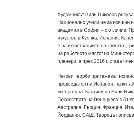
Художникът Вили Николов рисува 
Национално училище за изящни и
академия в София – с отличие. П
изкуство в Куенка, Испания. Кане
е на илюстрациите на книгата „Тр
на работното място“ на Министерс
пленери, а през 2016 г. става чл
Негови творби притежават испан
председател на Испания, на кита
литература. Картини на Вили Ник
Посолството на Венецуела в Бълга
Австралия, Гърция, Франция, Итал
Йордания, САЩ. Творецът описва 