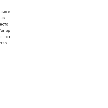
ршил е
ена
нното
 Автор
асност
ство