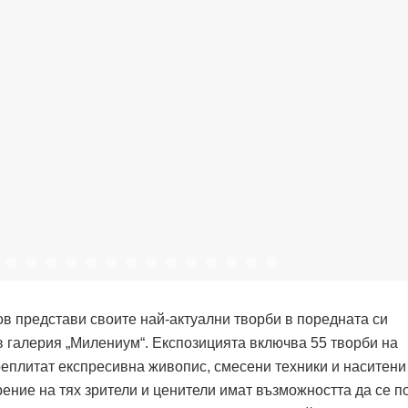
в представи своите най-актуални творби в поредната си
 галерия „Милениум“. Експозицията включва 55 творби на
преплитат експресивна живопис, смесени техники и наситени
ние на тях зрители и ценители имат възможността да се п