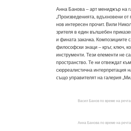
Анна Банова – арт мениджър на г
„Произведенията, вдъхновени от 
нов интересен прочит. Вили Нико
зрителя в един вълшебен приказе
и фината закачка. Композициите с
философски знаци – кръг, ключ, к
инструменти. Тези елементи не са
пространство. Те ни отвеждат къ
сюрреалистична интерпретация на
също управителят на галерия „Ми
Васил Банов по време на речта
Анна Банова по време на речта