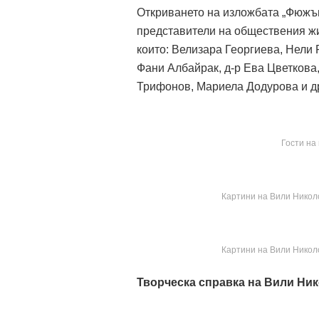
Откриването на изложбата „Фюжън
представители на обществения жив
които: Велизара Георгиева, Нели
Фани Албайрак, д-р Ева Цветкова
Трифонов, Мариела Додурова и д
Гости на
Картини на Вили Никол
Картини на Вили Никол
Творческа справка
на
Вили Ни