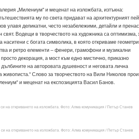
алерия „Милениум“ и меценат на изложбата, изтъкна:
пътешествията му по света придават на архитектурният пе
лов улавя деликатни, често незабележими, детайли и прена
н свят. Водещи в творчеството на художника са оптимизма,
а наситени с богата символика, в която откриваме геометр
отва и ретро елементи – фенери, грамофони и музикални
 просто декорация, а мост към едно мистично, приказно
м дълбините на авторовата душевност и неговата лична
 живописта.“ Слово за творчеството на Вили Николов про
лениум“ и меценат на експозицията Васил Банов.
 си на откриването на изложбата. Фото: Алма комуникация / Петър Станев
 си на откриването на изложбата. Фото: Алма комуникация / Петър Станев