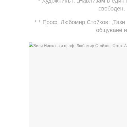
* Художникът: „Навлизам в един 
свободен, 
* * Проф. Любомир Стойков: „Таз
общуване и