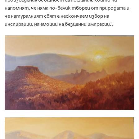
напомнят, че няма по-велик творец от природата и,
че натуралният свят е нескончаем извор на
инспирации, на емоции на безценни импресии.“.