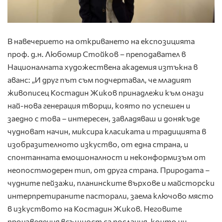
В навечерието на откриването на експозицията
проф. д.н. Любомир Стойков – преподавател в
Националната художествена академия изтъкна в
аванс: „И друг път съм подчертавал, че младият
живописец Костадин Жиков принадлежи към онази
най-нова генерация творци, която по успешен и
заедно с това – интересен, завладяваш и донякъде
чудноват начин, миксира класиката и традицията в
изобразителното изкуство, от една страна, и
спонтанната емоционалност и неконформизъм от
неопостмодерен тип, от друга страна. Природата –
чудните пейзажи, планинските върхове и майсторски
интерпретираните пасторали, заема ключово място
в изкуството на Костадин Жиков. Неговите
произведения всъщност са послания, които ни