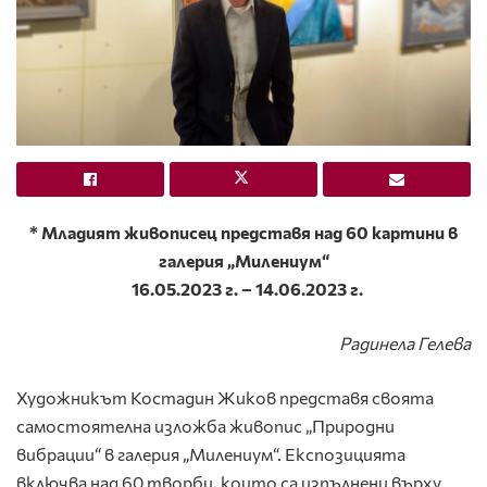
* Младият живописец представя над 60 картини в
галерия „Милениум“
16.05.2023 г. – 14.06.2023 г.
Радинела Гелева
Художникът Костадин Жиков представя своята
самостоятелна изложба живопис „Природни
вибрации“ в галерия „Милениум“. Експозицията
включва над 60 творби, които са изпълнени върху