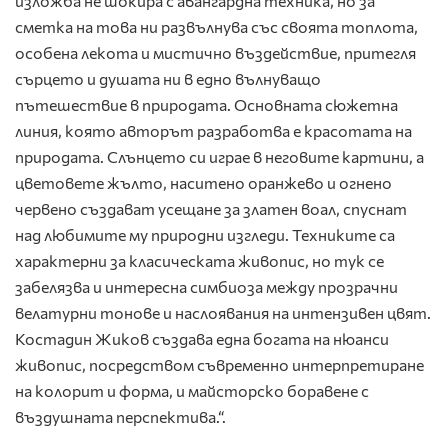
изложба не шокира с авангардна техника, но за
сметка на това ни развълнува със своята топлота,
особена лекота и мистично въздействие, притегля
сърцето и душата ни в едно вълнуващо
пътешествие в природата. Основната сюжетна
линия, която авторът разработва е красотата на
природата. Слънцето си играе в неговите картини, а
цветовете жълто, наситено оранжево и огнено
червено създават усещане за златен воал, спуснат
над любимите му природни изгледи. Техниките са
характерни за класическата живопис, но тук се
забелязва и интересна симбиоза между прозрачни
велатурни тонове и наслоявания на интензивен цвят.
Костадин Жиков създава една богата на нюанси
живопис, посредством съвременно интерпретиране
на колорит и форма, и майсторско боравене с
въздушната перспектива.“.