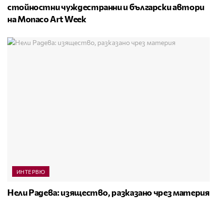
стойностни чуждестранни и български автори
на Monaco Art Week
ИНТЕРВЮ
Нели Радева: изящество, разказано чрез материя