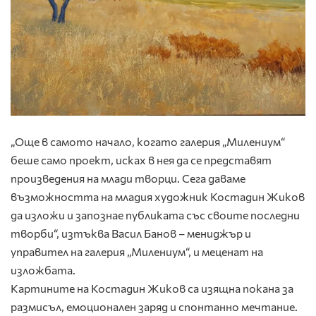
„Още в самото начало, когато галерия „Милениум“
беше само проект, исках в нея да се представят
произведения на млади творци. Сега даваме
възможността на младия художник Костадин Жиков
да изложи и запознае публиката със своите последни
творби“, изтъква Васил Банов – мениджър и
управител на галерия „Милениум“, и меценат на
изложбата.
Картините на Костадин Жиков са изящна покана за
размисъл, емоционален заряд и спонтанно мечтание.