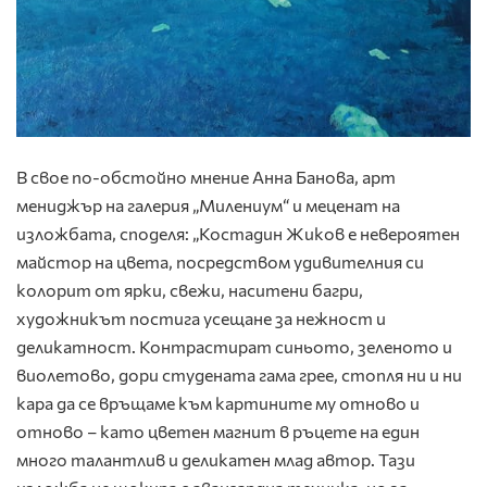
В свое по-обстойно мнение Анна Банова, арт
мениджър на галерия „Милениум“ и меценат на
изложбата, споделя: „Костадин Жиков е невероятен
майстор на цвета, посредством удивителния си
колорит от ярки, свежи, наситени багри,
художникът постига усещане за нежност и
деликатност. Контрастират синьото, зеленото и
виолетово, дори студената гама грее, стопля ни и ни
кара да се връщаме към картините му отново и
отново – като цветен магнит в ръцете на един
много талантлив и деликатен млад автор. Тази