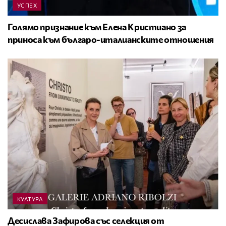
УСПЕХ
Голямо признание към Елена Кристиано за
приноса към българо-италианските отношения
КУЛТУРА
Десислава Зафирова със селекция от