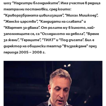
шоу “Надхитри блондинките”. Има участие в редица
театрални постановки, сред които:
“Криворазбраната цивилизация”, “Михал Мишкоед”,
“Женско царство”, “Кандидати на славата” и
“Квартет за двама”. От ролите му в киното, най-
запомнящите се, са “Огледалото на дявола”, “Време
за жени”, “Гераците”, “ТИЛТ” и “Под дъгата”. Бил е
директор на общински театър "Възраждане" през
периода 2005 – 2008 г.