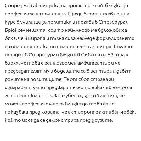
Според мен актьорската професия е най-близка до
професията на политика. Преди 5 години завърших
курс в училище за политика и тогава в Страсбург и
Брюксел нещата, които най-много ме вдъхновиха
бяха, че в Европа в пълна сила навлезе формулирането
на политиците като политически актьори. Когато
отидох в Старсбург и влязох в Съвета на Европа и
видях, че това е един огромен амфитеатър и че
председателят му и водещите са в центъра и дават
ролите на политиците. Те от своя страна ги
изиграват, като предварително по някакъв начин са
ги подготвили. Тогава се убедих, за кой ли път, че
моята професия е много близка до това да се
показваш пред хората, че актьорът е активен човек,
който иска да се демонстрира пред другите.