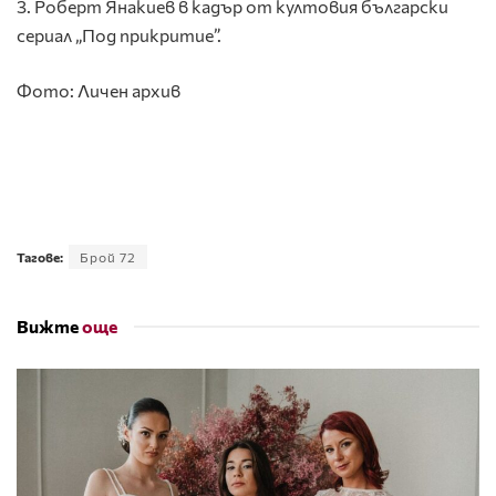
3. Роберт Янакиев в кадър от култовия български
сериал „Под прикритие”.
Фото: Личен архив
Тагове:
Брой 72
Вижте
още