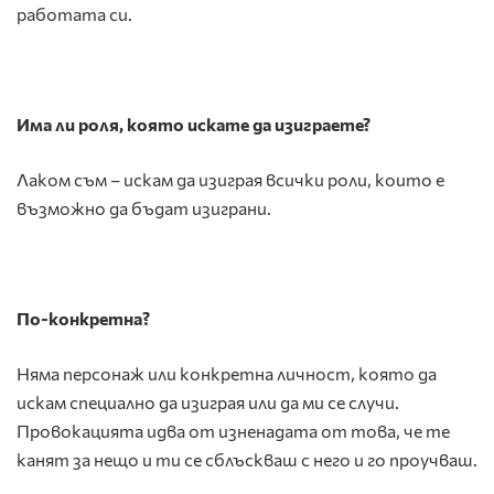
работата си.
Има ли роля, която искате да изиграете?
Лаком съм – искам да изиграя всички роли, които е
възможно да бъдат изиграни.
По-конкретна?
Няма персонаж или конкретна личност, която да
искам специално да изиграя или да ми се случи.
Провокацията идва от изненадата от това, че те
канят за нещо и ти се сблъскваш с него и го проучваш.