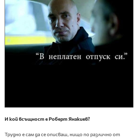
И кой всъщност е Роберт Янакиев?
Трудно е сам да се описваш, нищо по различно от