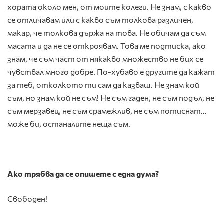
хората около мен, от моите колеги. Не знам, с какво
се отличавам или с какво съм толкова различен,
макар, че толкова държа на това. Не обичам да съм
масата и да не се откроявам. Това ме подтиска, ако
знам, че съм част от някакво множество не бих се
чувствал много добре. По-хубаво е другите да кажат
за теб, отколкото ти сам да казваш. Не знам кой
съм, но знам кой не съм! Не съм гаден, не съм подъл, не
съм мерзавец, не съм срамежлив, не съм потиснат…
може би, останалите неща съм.
Ако трябва да се опишете с една дума?
Свободен!