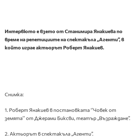
Интервюто е взето от Станимира Янакиева по
време на репетициите на спектакълa „Агенти”, в
който играе актьорът Роберт Янакиев.
Снимка:
1. Роберт Янакиев в постановката ‘’Човек от
земята’’ от Джерами Биксви, театър „Възраждане”.
2. Актьорът в спектакълa „Агенти”.