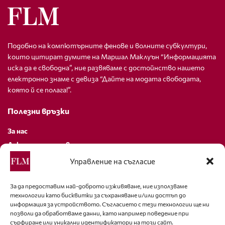
Подобно на компютърните фенове и волните субкултури,
които цитират думите на Маршал Маклуън “Информацията
иска да е свободна”, ние развяваме с достойнство нашето
електронно знаме с девиза “Дайте на модата свободата,
която й се полага!”.
Полезни връзки
За нас
Декларация за поверителност
Политика за бисквитки
Управление на съгласие
За контакти
За да предоставим най-доброто изживяване, ние използваме
технологии като бисквитки за съхраняване и/или достъп до
editor@fashion-lifestyle.net
информация за устройството. Съгласието с тези технологии ще ни
позволи да обработваме данни, като например поведение при
+359 88 227 33 47
сърфиране или уникални идентификатори на този сайт.