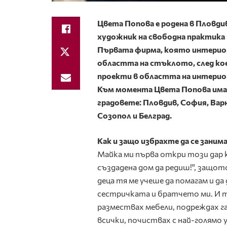
Цвета Попова е родена в Пловди
художник на свободна практика 
Първата фирма, която интериорн
областта на стъклото, след ко
проекти в областта на интерио
Към момента Цвета Попова има н
градовете: Пловдив, София, Варн
Созопол и Белград.
Как и защо избрахте да се заним
Майка ми първа откри този дар к
създадена дом да редиш!", защо
деца тя ме учеше да помагам и да
сестричката и братчето ми. И 
размествах мебели, подреждах 
всички, почиствах с най-голямо 