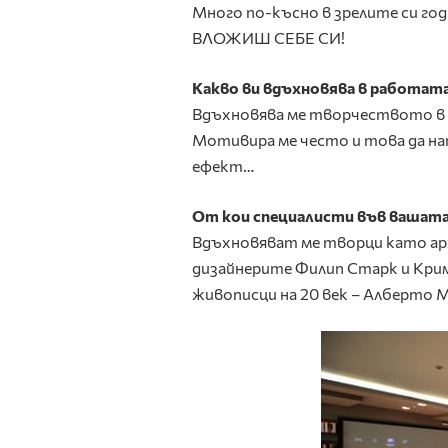
Много по-късно в зрелите си г
ВЛОЖИШ СЕБЕ СИ!
Какво ви вдъхновява в работат
Вдъхновява ме творчеството в
Мотивира ме често и това да на
ефект…
От кои специалисти във вашата
Вдъхновяват ме творци като ар
дизайнерите Филип Старк и Крим
живописци на 20 век – Алберто 