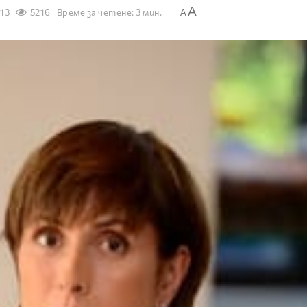
A
013
5216
Време за четене: 3 мин.
A