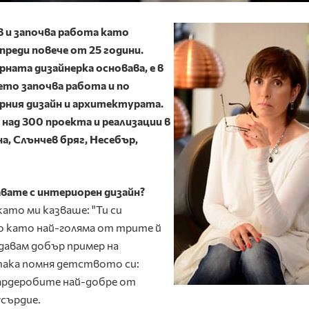
в и започва работа като
преди повече от 25 години.
ата дизайнерка основава, е в
ето започва работа и по
рния дизайн и архитектурата.
ад 300 проекта и реализации в
а, Слънчев бряг, Несебър,
авате с интериорен дизайн?
ато ми казваше: "Ти си
то като най-голяма от трите й
 давам добър пример на
така помня детството си:
гардеробите най-добре от
усърдие.