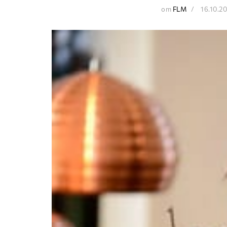
от
FLM
16.10.2