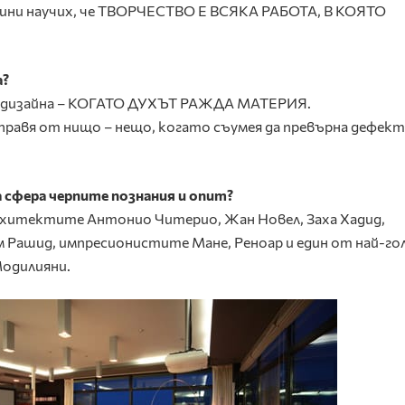
одини научих, че ТВОРЧЕСТВО Е ВСЯКА РАБОТА, В КОЯТО
а?
 дизайна – КОГАТО ДУХЪТ РАЖДА МАТЕРИЯ.
правя от нищо – нещо, когато съумея да превърна дефект
 сфера черпите познания и опит?
хитектите Антонио Читерио, Жан Новел, Заха Хадид,
 Рашид, импресионистите Мане, Реноар и един от най-г
Модилияни.