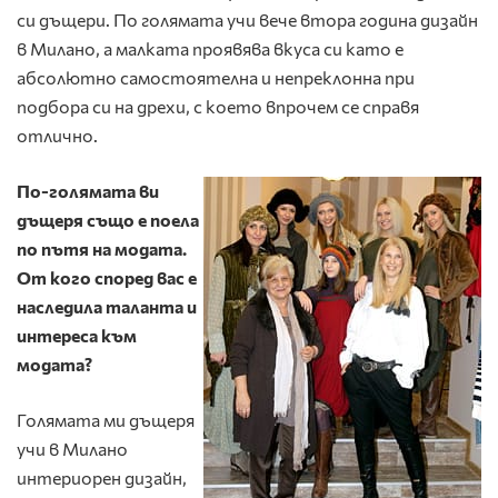
си дъщери. По голямата учи вече втора година дизайн
в Милано, а малката проявява вкуса си като е
абсолютно самостоятелна и непреклонна при
подбора си на дрехи, с което впрочем се справя
отлично.
По-голямата ви
дъщеря също е поела
по пътя на модата.
От кого според вас е
наследила таланта и
интереса към
модата?
Голямата ми дъщеря
учи в Милано
интериорен дизайн,