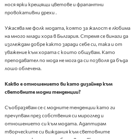
нося ярки крещящи цветове и фрапантни
провокативни дрехи .
Ужасява ме фолк модата, която за жалост е любима
на много млади хора в Бьлгария. Стремя се винаги да
изглеждам добре както заради себе си, така и от
уважение към хората с които общувам. Като
преподавател по мода не мога да си позволя да бъда
лошо облечена.
Какво е отношението ви като дизайнер към
световните модни тенденции
?
Съобразявам се с модните тенденции като ги
пречупвам през собствения си мироглед и
отношението си към модата. Адаптирам
творческите си виждания към световните