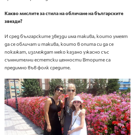
Какво мислите за стила на обличане на българските
звезди?
И сред българските звезди има такива, които умеят
да се обличат и такива, които в опита си да се
покажат, изглеждат меко казано ужасно със
съмнителни естетски ценности Вторите са
предимно във фолк средите.