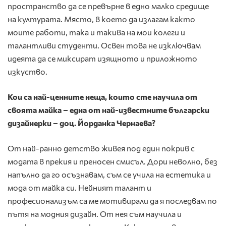
пространство да се превърне в едно малко средище
на културата. Място, в което да излагам както
моите работи, така и такива на мои колеги и
талантливи студенти. Освен това не изключвам
идеята да се миксират изящното и приложното
изкуство.
Кои са най-ценните неща, които сте научила от
своята майка – една от най-известните български
дизайнерки – доц. Йорданка Чернаева?
От най-ранно детство живея под един покрив с
модата в прекия и преносен смисъл. Дори неволно, без
напълно да го осъзнавам, съм се учила на естетика и
мода от майка си. Нейният талант и
професионализъм са ме мотивирали да я последвам по
пътя на модния дизайн. От нея съм научила и