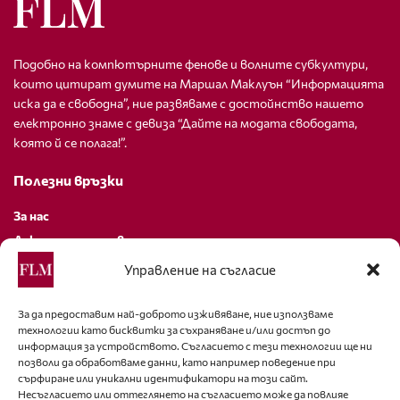
Подобно на компютърните фенове и волните субкултури,
които цитират думите на Маршал Маклуън “Информацията
иска да е свободна”, ние развяваме с достойнство нашето
електронно знаме с девиза “Дайте на модата свободата,
която й се полага!”.
Полезни връзки
За нас
Декларация за поверителност
Политика за бисквитки
Управление на съгласие
За контакти
За да предоставим най-доброто изживяване, ние използваме
технологии като бисквитки за съхраняване и/или достъп до
editor@fashion-lifestyle.net
информация за устройството. Съгласието с тези технологии ще ни
позволи да обработваме данни, като например поведение при
+359 88 227 33 47
сърфиране или уникални идентификатори на този сайт.
Несъгласието или оттеглянето на съгласието може да повлияе