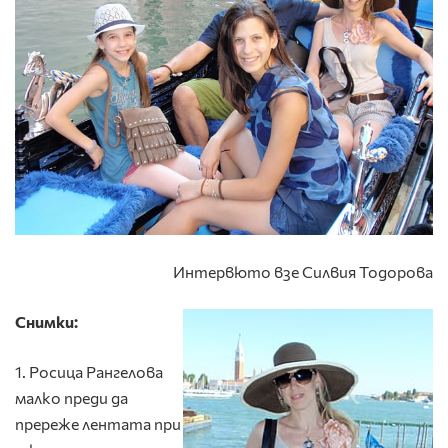
Интервюто взе Силвия Тодорова
Снимки:
1. Росица Рангелова
малко преди да
пререже лентата при