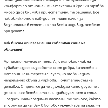
комфорт по отношение на текстил и кройки трябва
много да се внимава при естетичните решения. Все
пак облеклото е най-достъпният начин за
възпитание в естетика при всеки индивид, особено
при децата.
Как бихте описала вашия собствен стил на
обличане?
Артистично-елегантено. Аз съм поклонник на
хубавата дреха изработена от добра, качествена
материя и с интересен силует, но това не значи
непременно скъпа и маркова. Почитател съм на
детайла. Стремя се да не изглеждам като другите и
държа на собствената си индивидуалност и стил.
Предпочитам предимно пастелните тонове, както
аз обичам да казвам в бозово-зеленикавата гама. Не