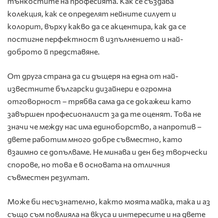
тънкостите на професията. Как се създава
колекция, как се определят нейните силует и
колорит, върху какво да се акцентира, как да се
постигне перфектност в изпълнението и най-
доброто й представяне.
От друга страна да си дъщеря на една от най-
известните български дизайнери е огромна
отговорност – трябва сама да се докажеш като
завършен професионалист за да те оценят. Това не
значи че между нас има единоборство, а напротив –
двете работим много добре съвместно, като
взаимно се допълваме. Не минава и ден без творчески
спорове, но това е в основата на отличния
съвместен резултат.
Може би несъзнателно, както моята майка, така и аз
също съм повлияла на вкуса и интересите и на двете