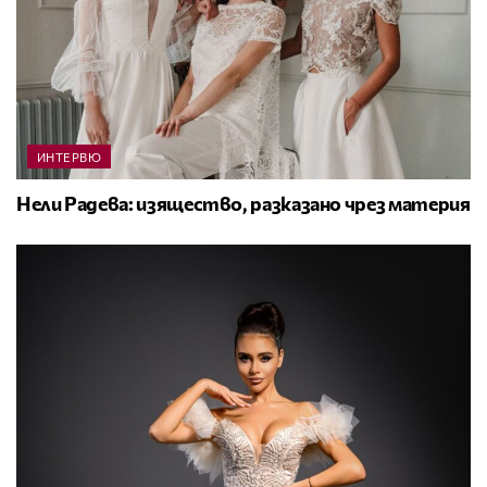
ИНТЕРВЮ
Нели Радева: изящество, разказано чрез материя