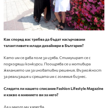
Как според вас трябва да бъдат насърчавани
талантливите млади дизайнери в България?
Като им се дава поле за изява. Стимулират се с
подходящи конкурси. Поощрява се и мотивира
желанието им за иновативни решения. Възможност
за реализация и срещата им с големия бизнес.
Следите ли нашето списание
Fashion
Lifestyle
Magazine
и какво е мнението ви за него?
Да и много ми харесва.