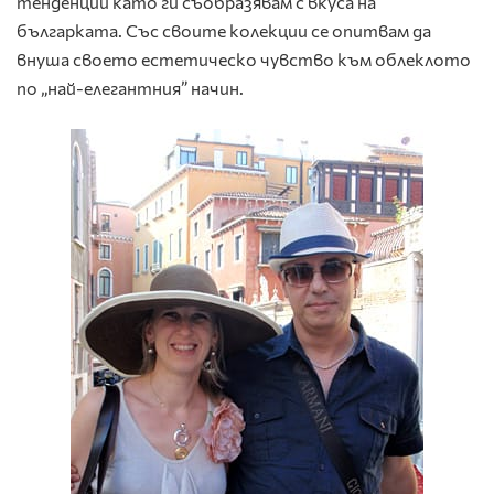
тенденции като ги съобразявам с вкуса на
българката. Със своите колекции се опитвам да
внуша своето естетическо чувство към облеклото
по „най-елегантния” начин.