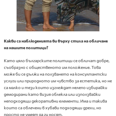
Какви са наблюденията ви върху стила на обличане
на нашите политици?
Като цяло българските политици се обличат добре,
съобразно с общественото им положение. Това
може би се дължи на ползването на консултантски
услуги или природното им чувство за естетика, но не
са малко и тези които изглеждат нелепо избирайки
демодирани като визия облекла или използвайки
неподходящи декоративни елементи. Има и такива
които са облечени в хубави подходящи дрехи, но
просто не умеят да ги носят.