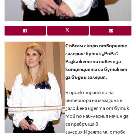
Съвсем скоро отворихте
галерия-бутик „РоРа”.
Разкажете ни повече за
концепцията си бутикът
да бъде и галерия.
В проектирането на
интериора на магазина е
заложена идеята от бутик
той по най-лесния начин да
се превръща в
галерия.Идеята ми е това