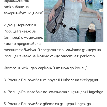
официалното
откриване на
галерия-бутик „РоРа”
2. Доц. Чернаева и
Росица Рангелова
(отпред) с моделите,
които представиха
техните облекла. В средата е по-малката дъщеря на
Росица Рангелова, която също участва в ревюто
Фото: © Божидар марков/”От игла до конец”
3. Росица Рангелова и съпруга й Никола на екскурзия
4. Росица Рангелова с по-голямата си дъщеря Надежда
5. Росица Рангелова с двете си дъщери Надежда и