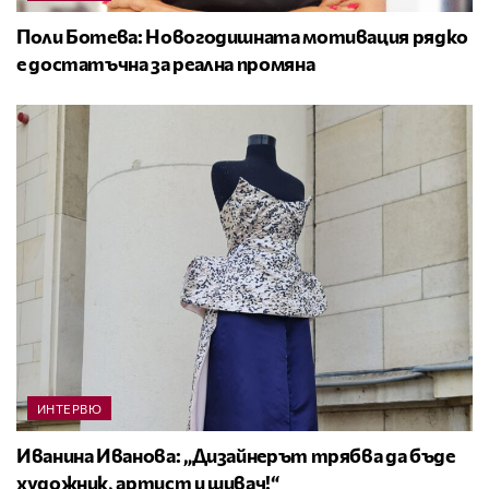
Поли Ботева: Новогодишната мотивация рядко
е достатъчна за реална промяна
ИНТЕРВЮ
Иванина Иванова: „Дизайнерът трябва да бъде
художник, артист и шивач!“