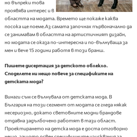
но въпреки това
проявява интерес и в
областта на модата. Времето ще покаже каква
посока ще поеме.Аз самата започнах първоначално да
се занимавам в областта на артистичният дизайн,
но модата се оказа по-интересна и по-вълнуваща за
мен и вече 15 години работя в този бранш.
Пишете дисертация за детското облекло.
Споделете ни нещо повече за спецификите на
детската мода?
Винаги съм се вълнувала от детската мода. В
България на този сегмент от модата се гледа някак
несериозно, докато световните модни брандове
отдавна задълбочено работят в тази област.
Проектирането на детска мода е доста отговорно
нещо, защото освен специфичните изисквания за