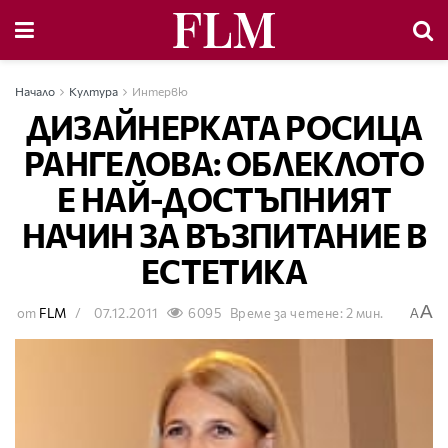
Начало
Култура
Интервю
ДИЗАЙНЕРКАТА РОСИЦА
РАНГЕЛОВА: ОБЛЕКЛОТО
Е НАЙ-ДОСТЪПНИЯТ
НАЧИН ЗА ВЪЗПИТАНИЕ В
ЕСТЕТИКА
A
от
FLM
07.12.2011
6095
Време за четене: 2 мин.
A