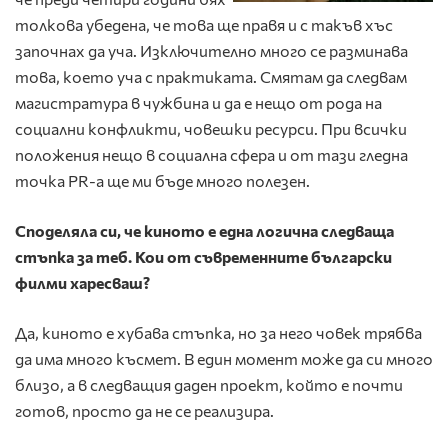
толкова убедена, че това ще правя и с такъв хъс
започнах да уча. Изключително много се разминава
това, което уча с практиката. Смятам да следвам
магистратура в чужбина и да е нещо от рода на
социални конфликти, човешки ресурси. При всички
положения нещо в социална сфера и от тази гледна
точка PR-а ще ми бъде много полезен.
Споделяла си, че киното е една логична следваща
стъпка за теб.
Кои от съвременните български
филми харесваш?
Да, киното е хубава стъпка, но за него човек трябва
да има много късмет. В един момент може да си много
близо, а в следващия даден проект, който е почти
готов, просто да не се реализира.