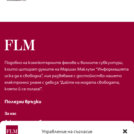
Подобно на компютърните фенове и волните субкултури,
които цитират думите на Маршал Маклуън “Информацията
иска да е свободна”, ние развяваме с достойнство нашето
електронно знаме с девиза “Дайте на модата свободата,
която й се полага!”.
Полезни връзки
За нас
Декларация за поверителност
Политика за бисквитки
Управление на съгласие