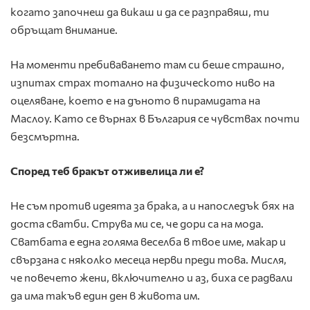
когато започнеш да викаш и да се разправяш, ти
обръщат внимание.
На моменти пребиваването там си беше страшно,
изпитах страх тотално на физическото ниво на
оцеляване, което е на дъното в пирамидата на
Маслоу. Като се върнах в България се чувствах почти
безсмъртна.
Според теб бракът отживелица ли
е?
Не съм против идеята за брака, а и напоследък бях на
доста сватби. Струва ми се, че дори са на мода.
Сватбата е една голяма веселба в твое име, макар и
свързана с няколко месеца нерви преди това. Мисля,
че повечето жени, включително и аз, биха се радвали
да има такъв един ден в живота им.