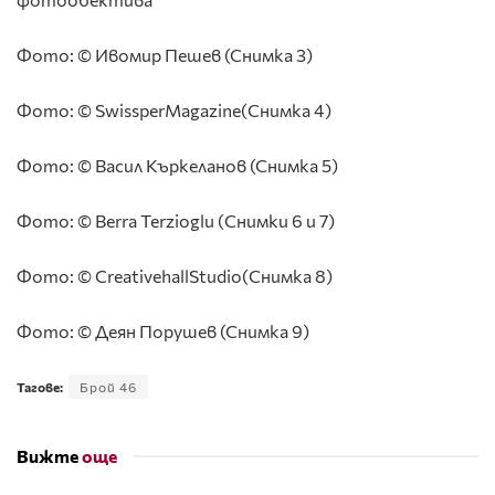
Фото: © Ивомир Пешев (Снимка 3)
Фото: © SwissperMagazine(Снимка 4)
Фото: © Васил Къркеланов (Снимка 5)
Фото: © Berra Terzioglu (Снимки 6 и 7)
Фото: © CreativehallStudio(Снимка 8)
Фото: © Деян Порушев (Снимка 9)
Тагове:
Брой 46
Вижте
още