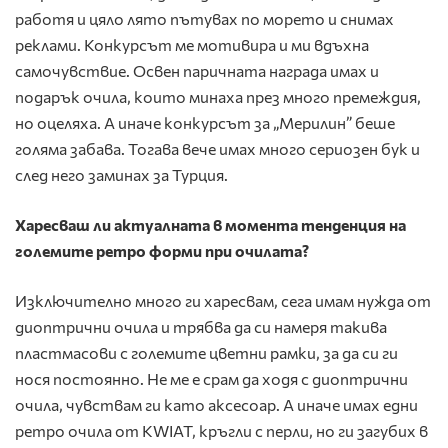
работя и цяло лято пътувах по морето и снимах
реклами. Конкурсът ме мотивира и ми вдъхна
самочувствие. Освен паричната награда имах и
подарък очила, които минаха през много премеждия,
но оцеляха. А иначе конкурсът за „Мерилин” беше
голяма забава. Тогава вече имах много сериозен бук и
след него заминах за Турция.
Харесваш ли
актуалната в момента тенденция на
големите ретро форми при очилата?
Изключително много ги харесвам, сега имам нужда от
диоптрични очила и трябва да си намеря такива
пластмасови с големите цветни рамки, за да си ги
нося постоянно. Не ме е срам да ходя с диоптрични
очила, чувствам ги като аксесоар. А иначе имах едни
ретро очила от KWIAT, кръгли с перли, но ги загубих в