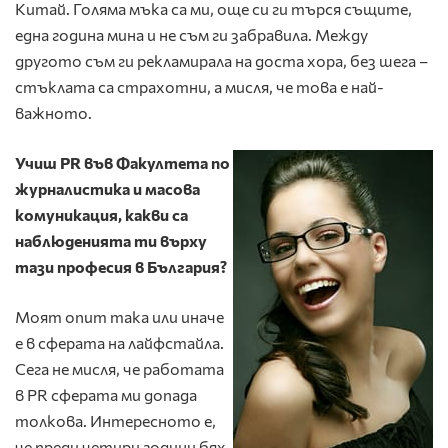
Китай. Голяма мъка са ми, още си ги търся същите,
една година мина и не съм ги забравила. Между
другото съм ги рекламирала на доста хора, без шега –
стъклата са страхотни, а мисля, че това е най-
важното.
Учиш
PR
във Факултета по
журналистика и масова
комуникация, какви са
наблюденията ти върху
тази професия в България?
Моят опит така или иначе
е в сферата на лайфстайла.
Сега не мисля, че работата
в PR сферата ми допада
толкова. Интересното е,
че преди четири години бях