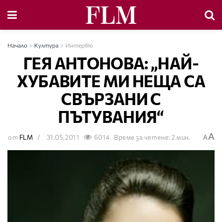
Начало
Култура
Интервю
ГЕЯ АНТОНОВА: „НАЙ-
ХУБАВИТЕ МИ НЕЩА СА
СВЪРЗАНИ С
ПЪТУВАНИЯ“
A
от
FLM
31.05.2011
6014
Време за четене: 2 мин.
A