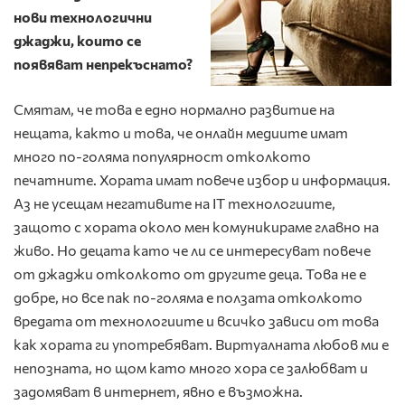
нови технологични
джаджи, които се
появяват непрекъснато?
Смятам, че това е едно нормално развитие на
нещата, както и това, че онлайн медиите имат
много по-голяма популярност отколкото
печатните. Хората имат повече избор и информация.
Аз не усещам негативите на IT технологиите,
защото с хората около мен комуникираме главно на
живо. Но децата като че ли се интересуват повече
от джаджи отколкото от другите деца. Това не е
добре, но все пак по-голяма е ползата отколкото
вредата от технологиите и всичко зависи от това
как хората ги употребяват. Виртуалната любов ми е
непозната, но щом като много хора се залюбват и
задомяват в интернет, явно е възможна.