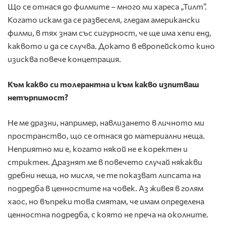
Що се отнася до филмите – много ми хареса „Тилт”.
Когато искам да се развеселя, гледам американски
филми, в тях знам със сигурност, че ще има хепи енд,
каквото и да се случва. Докато в европейското кино
изисква повече концетрация.
Към какво си толерантна и към какво изпитваш
нетърпимост?
Не ме дразни, например, навлизането в личното ми
пространство, що се отнася до материални неща.
Неприятно ми е, когато някой не е коректен и
стриктен. Дразнят ме в повечето случай някакви
дребни неща, но мисля, че те показват липсата на
подредба в ценностите на човек. Аз живея в голям
хаос, но въпреки това смятам, че имам определена
ценностна подредба, с която не преча на околните.