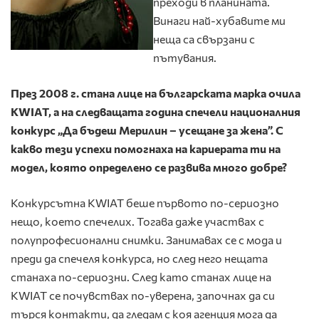
преходи в планината.
Винаги най-хубавите ми
неща са свързани с
пътувания.
През
2008
г.
стана лице на българската марка очила
KWIAT
, а на следващата година спечели националния
конкурс „Да бъдеш Мерилин – усещане за жена”. С
какво тези успехи помогнаха на кариерата ти на
модел, която определено се развива много добре?
Конкурсътна KWIAT беше първото по-сериозно
нещо, което спечелих. Тогава даже участвах с
полупрофесионални снимки. Занимавах се с мода и
преди да спечеля конкурса, но след него нещата
станаха по-сериозни. След като станах лице на
KWIAT се почувствах по-уверена, започнах да си
търся контакти, да гледам с коя агенция мога да