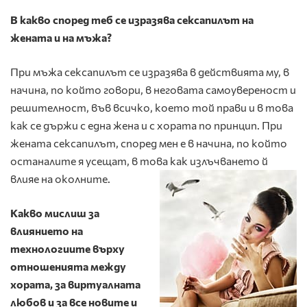
В какво според теб се изразява сексапилът на
жената и на мъжа?
При мъжа сексапилът се изразява в действията му, в
начина, по който говори, в неговата самоувереност и
решителност, във всичко, което той прави и в това
как се държи с една жена и с хората по принцип. При
жената сексапилът, според мен е в начина, по който
останалите я усещат, в това как излъчването й
влияе на околните.
Какво мислиш за
влиянието на
технологиите върху
отношенията между
хората, за виртуалната
любов
и за все новите и