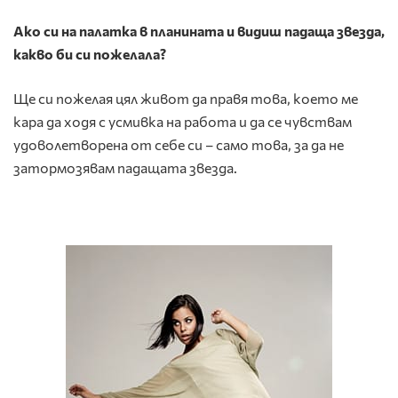
Ако си на палатка в планината и видиш падаща звезда,
какво би си пожелала?
Ще си пожелая цял живот да правя това, което ме
кара да ходя с усмивка на работа и да се чувствам
удоволетворена от себе си – само това, за да не
затормозявам падащата звезда.