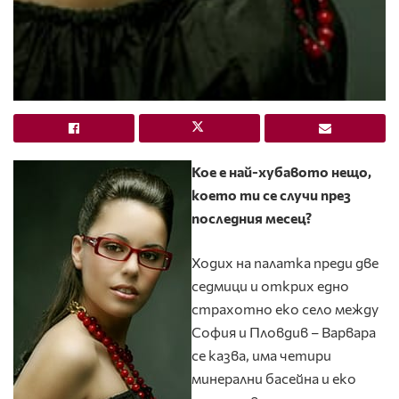
Кое е най-хубавото нещо,
което ти се случи през
последния месец?
Ходих на палатка преди две
седмици и открих едно
страхотно еко село между
София и Пловдив – Варвара
се казва, има четири
минерални басейна и еко