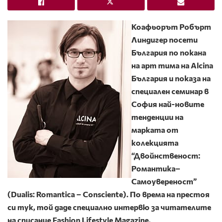
Коафьорът
Робърт
Линдигер
посети
България по покана
на
арт тим
a
на
Alcina
България
и показа на
специален семинар в
София най-новите
тенденции на
марката
от
колекцията
“Двойнственост:
Романтика–
Самоувереност”
(
Dualis: Romantica – Consciente
). По врема на престоя
си тук, той даде специално интервю за читателите
на списание
Fashion
Lifestyle
Magazine
.