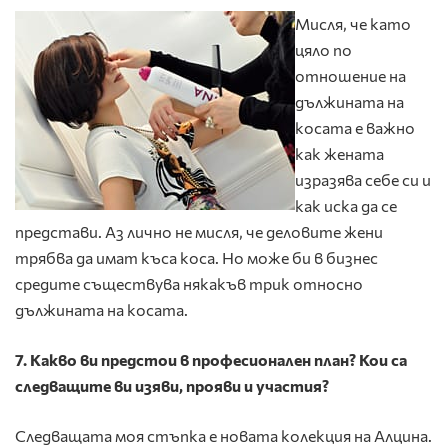
Мисля, че като
цяло по
отношение на
дължината на
косата е важно
как жената
изразява себе си и
как иска да се
представи. Аз лично не мисля, че деловите жени
трябва да имат къса коса. Но може би в бизнес
средите съществува някакъв трик относно
дължината на косата.
7. Какво ви предстои в професионален план? Кои са
следващите ви изяви, прояви и участия?
Следващата моя стъпка е новата колекция на Алцина.