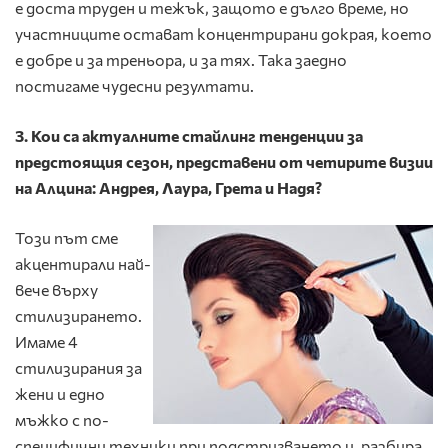
е доста труден и тежък, защото е дълго време, но
участниците остават концентрирани докрая, което
е добре и за треньора, и за тях. Така заедно
постигаме чудесни резултати.
3.
Кои са актуалните стайлинг тенденции за
предстоящия сезон, представени от четирите визии
на Алцина: Андрея, Лаура, Грета и Надя?
Този път сме
акцентирали най-
вече върху
стилизирането.
Имаме 4
стилизирания за
жени и едно
мъжко с по-
специфични техники при подстригването и, разбира