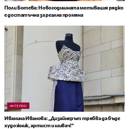
Поли Ботева: Новогодишната мотивация рядко
е достатъчна за реална промяна
ИНТЕРВЮ
Иванина Иванова: „Дизайнерът трябва да бъде
художник, артист и шивач!“