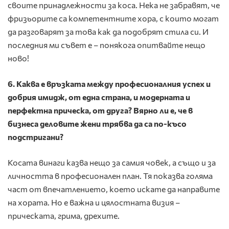
своите принадлежности за коса. Нека не забравят, че
фризьорите са компетентните хора, с които могат
да разговарят за това как да подобрят стила си. И
последния ми съвет е – понякога опитвайте нещо
ново!
6
. Каква е връзката между професионалния успех и
добрия имидж, от една страна, и модерната и
перфектна прическа, от друга? Вярно ли е, че в
бизнеса деловите жени трябва да са по-късо
подстригани?
Косата винаги казва нещо за самия човек, а също и за
личността в професионален план. Тя показва голяма
част от впечатлението, което искате да направите
на хората. Но е важна и цялостната визия –
прическата, грима, дрехите.