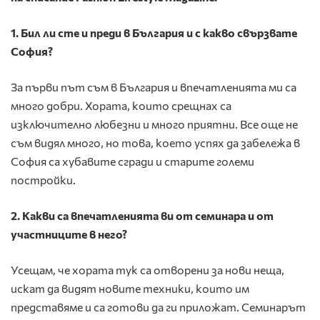
1. Бил ли сте и преди в България и с какво свързвате
София?
За първи път съм в България и впечатленията ми са
много добри. Хората, които срещнах са
изключително любезни и много приятни. Все още не
съм видял много, но това, което успях да забележа в
София са хубавите сгради и старите големи
постройки.
2.
Какви са впечатленията ви от семинара и от
участниците в него?
Усещам, че хората тук са отворени за нови неща,
искат да видят новите техники, които им
представяме и са готови да ги приложат. Семинарът