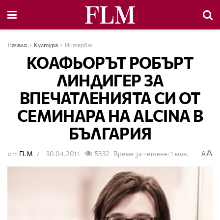
Начало
Култура
Интервю
КОАФЬОРЪТ РОБЪРТ
ЛИНДИГЕР ЗА
ВПЕЧАТЛЕНИЯТА СИ ОТ
СЕМИНАРА НА ALCINA В
БЪЛГАРИЯ
A
от
FLM
30.04.2011
5332
Време за четене: 1 мин.
A