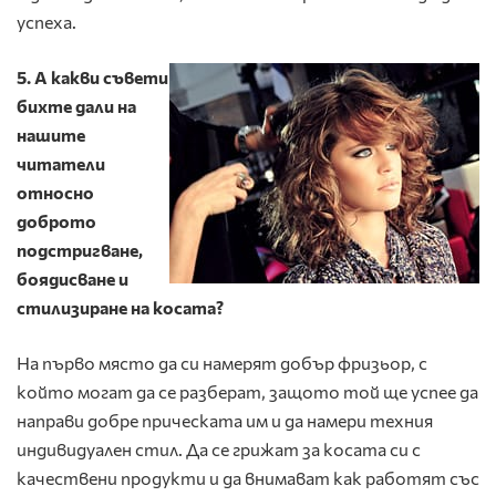
успеха.
5.
А какви съвети
бихте дали на
нашите
читатели
относно
доброто
подстригване,
боядисване и
стилизиране на косата?
На първо място да си намерят добър фризьор, с
който могат да се разберат, защото той ще успее да
направи добре прическата им и да намери техния
индивидуален стил. Да се грижат за косата си с
качествени продукти и да внимават как работят със