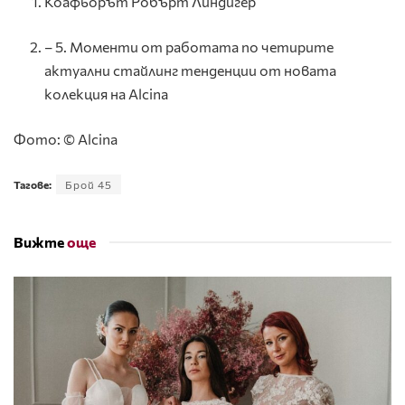
Коафьорът Робърт Линдигер
– 5. Моменти от работата по четирите
актуални стайлинг тенденции от новата
колекция на Alcina
Фото: © Alcina
Тагове:
Брой 45
Вижте
още