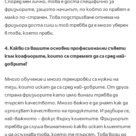
Според мен лично, това е доста специфично за
фризьорите, защото начинът, по който го правят е
малко по-странен. Това подстригване отнема на
фризьора доста сили и той трябва да е много уверен
в това, което прави.
4.
Какви са вашите основни професионални съвети
към коафьорите, които се стремят да са сред най-
добрите?
Много обучение и много тренировки са нужни на
тези, които искат да са сред най-добрите. От друга
страна фризьорите като цяло винаги трябва да
търсят качеството. Много важно е да знаят как да
използват качеството на продуктите. И разбира се,
най-важното – фокус върху клиентите. Фризьорът
трябва да слуша внимателно какво искат клиентите
и да осъзнава това, което те търсят. Това води до