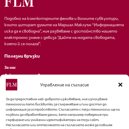
Подобно на компютърните фенове и волните субкултури,
които цитират думите на Маршал Маклуън “Информацията
иска да е свободна”, ние развяваме с достойнство нашето
електронно знаме с девиза “Дайте на модата свободата,
която й се полага!”.
Полезни връзки
За нас
Декларация за поверителност
Политика за бисквитки
Управление на съгласие
За контакти
За да предоставим най-доброто изживяване, ние използваме
технологии като бисквитки за съхраняване и/или достъп до
editor@fashion-lifestyle.net
информация за устройството. Съгласието с тези технологии ще ни
позволи да обработваме данни, като например поведение при
+359 88 227 33 47
сърфиране или уникални идентификатори на този сайт.
Несъгласието или оттеглянето на съгласието може да повлияе