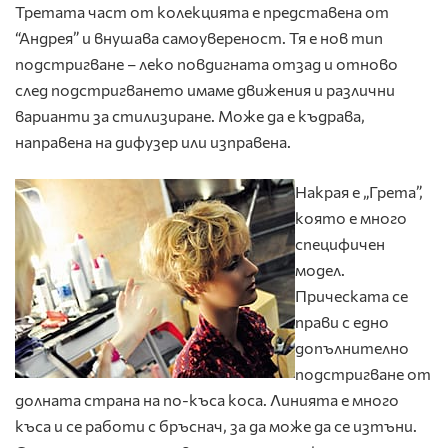
Третата част от колекцията е представeна от
“Андрея” и внушава самоувереност. Тя е нов тип
подстригване – леко повдигната отзад и отново
след подстригването имаме движения и различни
варианти за стилизиране. Може да е къдрава,
направена на дифузер или изправена.
Накрая е „Грета”,
която е много
специфичен
модел.
Прическата се
прави с едно
допълнително
подстригване от
долната страна на по-къса коса. Линията е много
къса и се работи с бръснач, за да може да се изтъни.