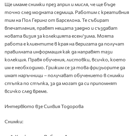
Ще имаме снимки през април и мисля, че ще бъде
точно след модната седмица. Работим с креативния
тим на Пол Геринг от Барселона. Те събират
впечатления, правят нещата заедно и създават
новата визия за колекцията есен/зима. Моята
работа е клиентите в края на веригата да получат
правилната информация как да направят тази
колекция. Правя обучения, листовки, всичко, което
им е необходимо. Грижим се за това фризьорите да
имат наръчници – получават обучението в снимки
стъпка по стъпка, за да могат да си припомнят
всичко след време.
Интервюто взе Силвия Тодорова
Снимки: