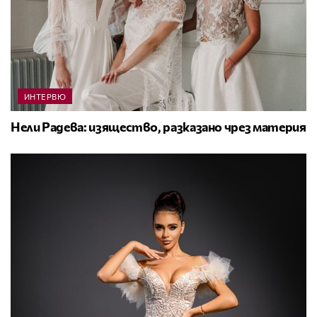
ИНТЕРВЮ
Нели Радева: изящество, разказано чрез материя