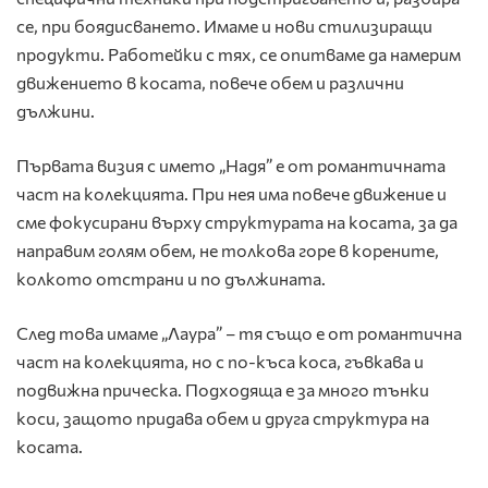
се, при боядисването. Имаме и нови стилизиращи
продукти. Работейки с тях, се опитваме да намерим
движението в косата, повече обем и различни
дължини.
Първата визия с името „Надя” е от романтичната
част на колекцията. При нея има повече движение и
сме фокусирани върху структурата на косата, за да
направим голям обем, не толкова горе в корените,
колкото отстрани и по дължината.
След това имаме „Лаура” – тя също е от романтична
част на колекцията, но с по-къса коса, гъвкава и
подвижна прическа. Подходяща е за много тънки
коси, защото придава обем и друга структура на
косата.