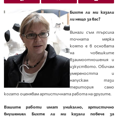
Бихте ли ми казали
ли нещо за вас?
Винаги съм търсила
точната мярка
която е в основата
на човешките
взаимоотношения и
изкуството. Обичам
умереността и
напускам тази
територия само
когато оценявам артистичната работа на другите.
Вашите работи има
т уникално, артистично
внушениел Бихте ли ми казали повече за