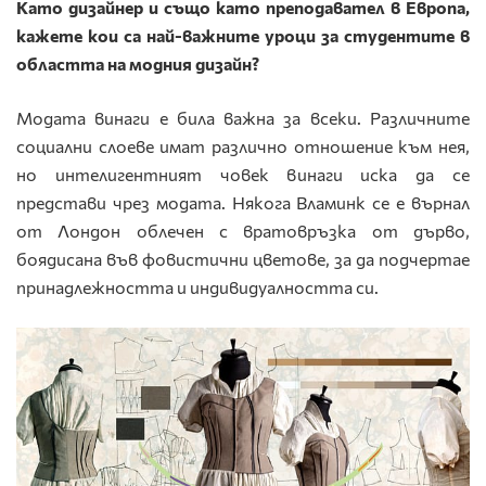
Като дизайнер и също като преподавател в Европа,
кажете
кои са най-важните уроци за студентите в
областта на модния дизайн?
Модата винаги е била важна за всеки. Различните
социални слоеве имат различно отношение към нея,
но интелигентният човек винаги иска да се
представи чрез модата. Някога Вламинк се е върнал
от Лондон облечен с вратовръзка от дърво,
боядисана във фовистични цветове, за да подчертае
принадлежността и индивидуалността си.