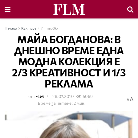
Начало
Култура
Интервю
МАЙА БОГДАНОВА: В
ДНЕШНО ВРЕМЕ ЕДНА
МОДНА КОЛЕКЦИЯ Е
2/3 КРЕАТИВНОСТ И 1/3
РЕКЛАМА
от
FLM
28.07.2010
5069
A
A
Време за четене: 2 мин.