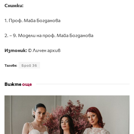
Снимки:
1. Проф. Майа Богданова
2. – 9. Модели на проф. Майа Богданова
Изтоник:
© Личен архив
Тагове:
Брой 36
Вижте
още