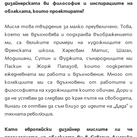
дизайнерската ви философия и инспирациите на
облеклата, които проектирате?
Мисля това твърдение за малко преувеличено. Това,
което ме вдъхновява и подхранва въображението
ми, са великите примери на художниците от
Френската школа. Харесвам Матис, Шагал,
Модилиани, Сутин и Фуджита, сънародниците ми
Паскин и Жорж Папазов, които подкрепят
ежедневната ми работа и вдъхновение. Много от
колекциите ми са вдъхновени от работите и
философията на художниците които обичам. Дори и
да не успявам да следвам до края пътя на свободата,
винаги се оптвам да съм близо до идеите на „Дада” и
тяхната революция.
Като
e
вропейски дизайнер мислите ли че
предлагането на облеклата ви в Северна Америка