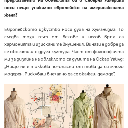
носи нещо уникално европейско на америнаксната
жена?
Европейското изкуство носи духа на Хуманизма. То
следва този път от векове и негов връх са
хармонията и изисканите внушения. Винаги е добре да
се обогатиш с друга култура. Част от философията
ми за дизайна на облеклото са думите на Оскар Уайлд:
„Нищо не е толкова по-опасно от това да си много
модерен. Рискуваш внезапно да се окажеш демоде”.