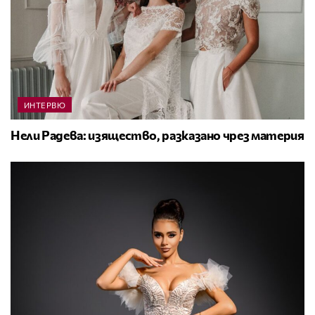
ИНТЕРВЮ
Нели Радева: изящество, разказано чрез материя