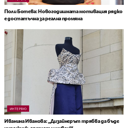
Поли Ботева: Новогодишната мотивация рядко
е достатъчна за реална промяна
ИНТЕРВЮ
Иванина Иванова: „Дизайнерът трябва да бъде
художник, артист и шивач!“