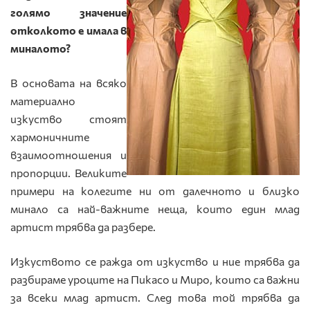
голямо значение
отколкото е имала в
миналото?
В основата на всяко
материално
изкуство стоят
хармоничните
взаимоотношения и
пропорции. Великите
примери на колегите ни от далечното и близко
минало са най-важните неща, които един млад
артист трябва да разбере.
Изкуството се ражда от изкуство и ние трябва да
разбираме уроците на Пикасо и Миро, които са важни
за всеки млад артист. След това той трябва да