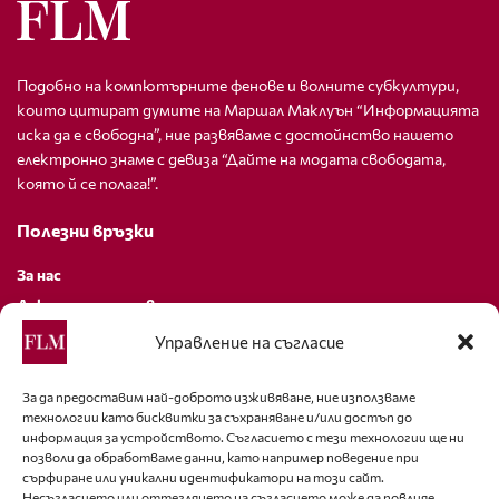
Подобно на компютърните фенове и волните субкултури,
които цитират думите на Маршал Маклуън “Информацията
иска да е свободна”, ние развяваме с достойнство нашето
електронно знаме с девиза “Дайте на модата свободата,
която й се полага!”.
Полезни връзки
За нас
Декларация за поверителност
Политика за бисквитки
Управление на съгласие
За контакти
За да предоставим най-доброто изживяване, ние използваме
технологии като бисквитки за съхраняване и/или достъп до
editor@fashion-lifestyle.net
информация за устройството. Съгласието с тези технологии ще ни
позволи да обработваме данни, като например поведение при
+359 88 227 33 47
сърфиране или уникални идентификатори на този сайт.
Несъгласието или оттеглянето на съгласието може да повлияе