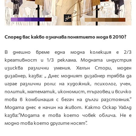
Според вас какво означава понятието мода в 2010?
В днешно време една модна колекция е 2/3
креативност и 1/3 реклама. Модната индустрия
изисква различни умения. Хелън Стори, моден
дизайнер, казва: „ Днес модният дизайнер трябва да
играе различни роли: на художник, психолог, учен,
политик, математик, икономист, търговец и всичко
това в комбинация с бегач на дълги разстояния.”
Модата днес е начин на живот. Както Оскар Уайлд
казва:”Модата е това което човек облича. Не е
модно това което другите носят”.