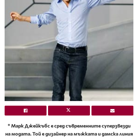
* Марк Джейкъбс е сред съвременните суперзвезди
на модата. Той е дизайнер на мъжката и дамска линия