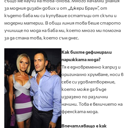
също ме научи на това-онова. Много начални знания
за модния дизайн добих и от „Джери Браун”, от
където баба ми си купуваше остатъци от скъпи и
модерни материи. В общи линия това беше старото
училище по мода на баба ми, което много ми помогна
за да стана това, което съм днес.
Как бихте дефинирали
парижката мода?
Тя е едновременно каприз и
оригинално хрумване, носи в
себе си удовлетворение,
което може да бъде
изразено по различни
начини. Това е величието на
френската мода.
Впечатляващо е как