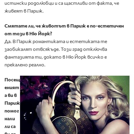
истински родолюбци и са щастливи от факта, че
живеят в Париж.
Смятате ли, че животът в Париж е по-естетичен
от този в Ню Йорк?
Да. В Париж романтиката и естетиката те
заобикалят отвсякъде. Този град отключва
фантазията ти, докато в Ню Йорк всичко е
прекалено реално.
Посещ
еният
а ви в
Париж
помог
нали
ли са
ви да