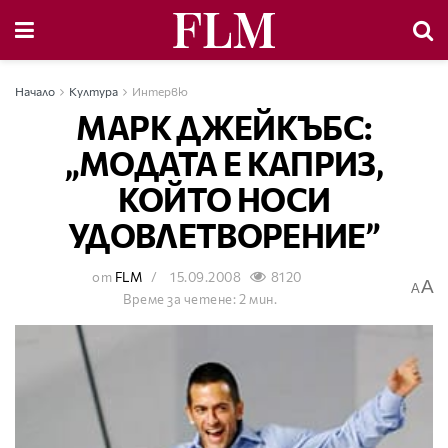
Начало
Култура
Интервю
МАРК ДЖЕЙКЪБС:
„МОДАТА Е КАПРИЗ,
КОЙТО НОСИ
УДОВЛЕТВОРЕНИЕ”
от
FLM
15.09.2008
8120
A
A
Време за четене: 2 мин.