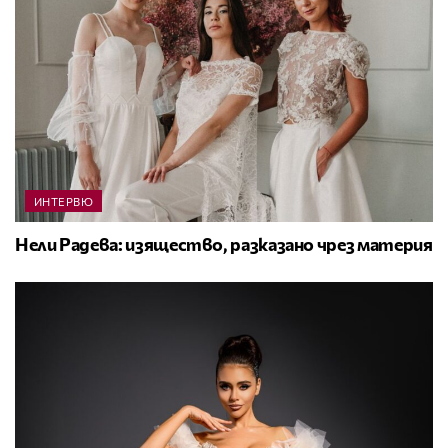
ИНТЕРВЮ
Нели Радева: изящество, разказано чрез материя