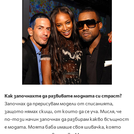
Как започнахте да развивате модната си страст?
Започнах да прерисувам модели от списанията,
защото нямах скици, от които да се уча. Мисля, че
по-този начин започнах да разбирам какво всъщност
е модата. Моята баба имаше своя шивачка, която