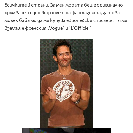
всичките й страни. За мен модата беше оригинално
хрумване и един вид полет на фантазията, затова
молех баба ми да ми купува европейски списания. Тя ми
вземаше френския „Vogue” и "L’Officiel”.