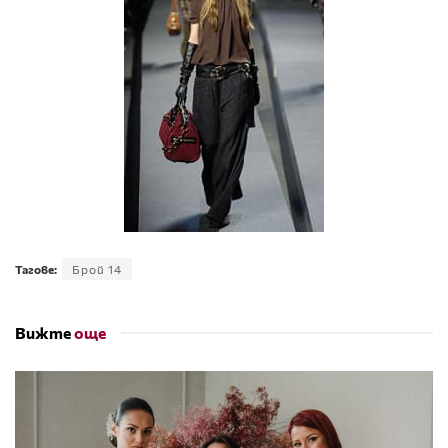
Тагове:
Брой 14
Вижте
още