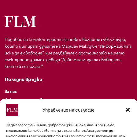
Подобно на компютърните фенове и волните субкултури,
които цитират думите на Маршал Маклуън “Информацията
иска да е свободна”, ние развяваме с достойнство нашето
електронно знаме с девиза “Дайте на модата свободата,
която й се полага!”.
Полезни връзки
За нас
Декларация за поверителност
Политика за бисквитки
Управление на съгласие
За контакти
За да предоставим най-доброто изживяване, ние използваме
технологии като бисквитки за съхраняване и/или достъп до
editor@fashion-lifestyle.net
информация за устройството. Съгласието с тези технологии ще ни