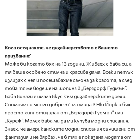
Кога осъзнахте, че дизайнерството е вашето
призвание?
Може би когато бях на 13 години. Живеех с баба си, а
тя беше особено стилна и красива дама. Всеки петък
излизах с нея и посещавахме салона за красота, а след
това тя ме водеше на шопинг в „Бергдорф Гудмън”.
Баба винаги е имала вкус към дизайнерските дрехи.
Спомням си много добре 57-ма улица в Ню Йорк и бях
просто хипнотизиран от „Бергдорф Гудмън” или
„Куреж”. Молех баба ми да ми купува модни списания.
Знаех, че американските модни списания са лишени от
фантазия и не вярвах, че в тях е показана модата от