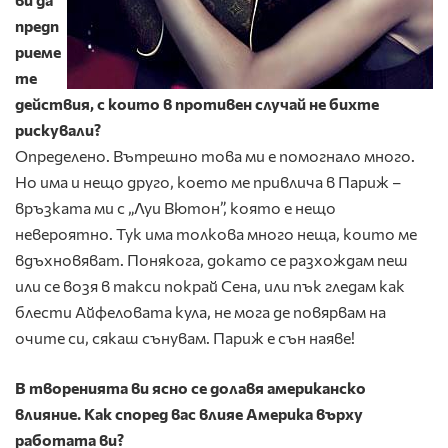
предп
риеме
те
действия, с които в противен случай не бихте
рискували?
Определено. Вътрешно това ми е помогнало много.
Но има и нещо друго, което ме привлича в Париж –
връзката ми с „Луи Вютон”, която е нещо
невероятно. Тук има толкова много неща, които ме
вдъхновяват. Понякога, докато се разхождам пеш
или се возя в такси покрай Сена, или пък гледам как
блести Айфеловата кула, не мога де повярвам на
очите си, сякаш сънувам. Париж е сън наяве!
В творенията ви ясно се долавя американско
влияние. Как според вас влияе Америка върху
работата ви?