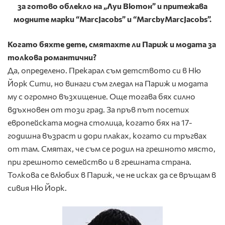
за готово облекло на „Луи Вютон” и притежава
модните марки “MarcJacobs” и “MarcbyMarcJacobs”.
Когато бяхте дете, смятахте ли Париж и модата за
толкова романтични?
Да, определено. Прекарал съм детството си в Ню
Йорк Сити, но винаги съм гледал на Париж и модата
му с огромно възхищение. Още тогава бях силно
вдъхновен от този град. За пръв път посетих
европейската модна столица, когато бях на 17-
годишна възраст и дори плаках, когато си тръгвах
от там. Смятах, че съм се родил на грешното място,
при грешното семейство и в грешната страна.
Толкова се влюбих в Париж, че не исках да се връщам в
сивия Ню Йорк.