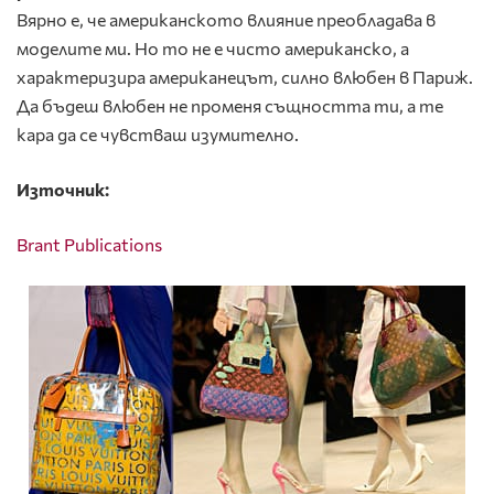
Вярно е, че американското влияние преобладава в
моделите ми. Но то не е чисто американско, а
характеризира американецът, силно влюбен в Париж.
Да бъдеш влюбен не променя същността ти, а те
кара да се чувстваш изумително.
Източник:
Brant Publications