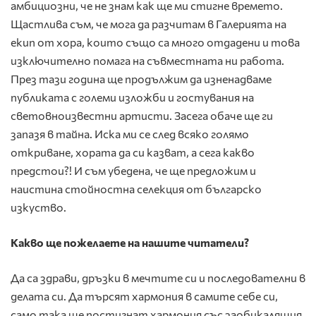
амбициозни, че не знам как ще ми стигне времето.
Щастлива съм, че мога да разчитам в Галерията на
екип от хора, които също са много отдадени и това
изключително помага на съвместната ни работа.
През тази година ще продължим да изненадваме
публиката с големи изложби и гостувания на
световноизвестни артисти. Засега обаче ще ги
запазя в тайна. Иска ми се след всяко голямо
откриване, хората да си казват, а сега какво
предстои?! И съм убедена, че ще предложим и
наистина стойностна селекция от българско
изкуство.
Какво ще пожелаете на нашите читатели?
Да са здрави, дръзки в мечтите си и последователни в
делата си. Да търсят хармония в самите себе си,
само така ще постигнат хармония със заобикалящия