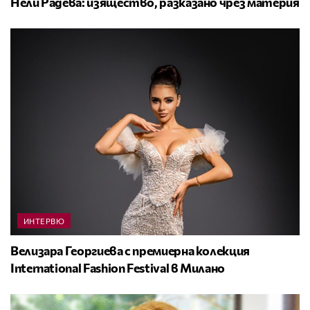
Нели Радева: изящество, разказано чрез материя
ИНТЕРВЮ
Велизара Георгиева с премиерна колекция
International Fashion Festival в Милано