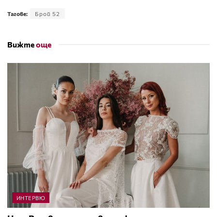
Тагове:
Брой 52
Вижте
още
ИНТЕРВЮ