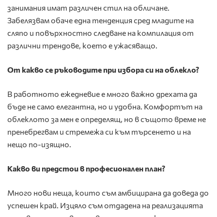
занимания имат различен стил на обличане.
Забелязвам обаче една тенденция сред младите на
сляпо и повърхностно следване на компилация от
различни трендове, което е ужасяващо.
От какво се ръководите при избора си на облекло?
В работното ежедневие е много важно дрехата да
бъде не само елегантна, но и удобна. Комфортът на
облеклото за мен е определящ, но в същото време не
пренебрегвам и стремежа си към търсенето и на
нещо по-изящно.
Какво ви предстои в професионален план?
Много нови неща, които съм амбицирана да доведа до
успешен край. Изцяло съм отдадена на реализацията