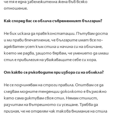
че тя е една забележителна жена във всяко
отношение.
Как според вас се облича съвременният българин?
Не бих искала да правя констатации. Пътувам доста
и ми прави впечатление, че българите имат все по-
адекватен усет към стила и начина си на обличане,
което ме радва, защото вярвам, че умението да имаш
стил е привилегия на уважаващите себе си хора.
От какво се ръководите при избора си на облекло?
Не се подчинявам на строги правила. Опитвам се да
следвам модните тенденции доколкото е възможно
като сама диктувам своя стил. Нямам стилист,
разчитам на вътрешното си усещане. Трябва да
призная, че не отделям чак такова внимание на стила