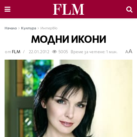
Начало
Култура
Интервю
МОДНИ ИКОНИ
A
от
FLM
22.01.2012
5005
Време за четене: 1 мин.
A