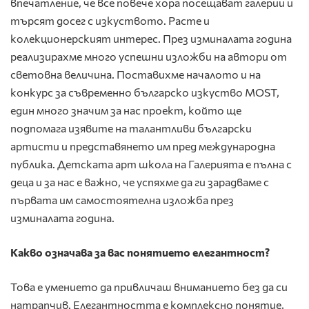
впечатление, че все повече хора посещават галерии и
търсят досег с изкуството. Расте и
колекционерският интерес. През изминалата година
реализирахме много успешни изложби на автори от
световна величина. Поставихме началото и на
конкурс за съвременно българско изкуство MOST,
един много значим за нас проект, който ще
подпомага изявите на талантливи български
артисти и представянето им пред международна
публика. Детската арт школа на Галерията е пълна с
деца и за нас е важно, че успяхме да ги зарадваме с
първата им самостоятелна изложба през
изминалата година.
Какво означава за вас понятието елегантност?
Това е умението да привличаш вниманието без да си
натрапчив. Елегантността е комплексно понятие,