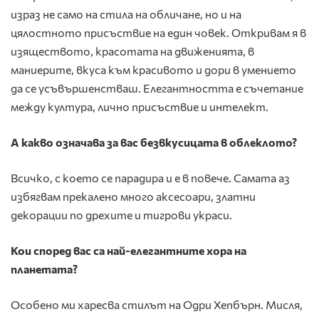
израз не само на стила на обличане, но и на
цялостното присъствие на един човек. Откривам я в
изяществото, красотата на движенията, в
маниерите, вкуса към красивото и дори в умението
да се усъвършенстваш. Елегантността е съчетание
между култура, лично присъствие и интелект.
А какво означава за вас безвкусицата в облеклото?
Всичко, с което се парадира и е в повече. Самата аз
избягвам прекалено много аксесоари, златни
декорации по дрехите и тигрови украси.
Кои според вас са най-елегантните хора на
планетата?
Особено ми харесва стилът на Одри Хепбърн. Мисля,