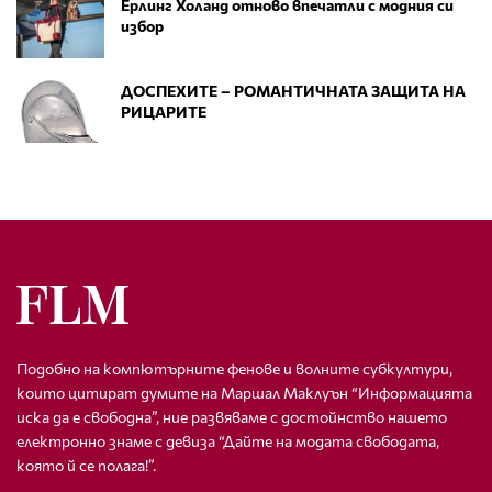
Ерлинг Холанд отново впечатли с модния си
избор
ДОСПЕХИТЕ – РОМАНТИЧНАТА ЗАЩИТА НА
РИЦАРИТЕ
Подобно на компютърните фенове и волните субкултури,
които цитират думите на Маршал Маклуън “Информацията
иска да е свободна”, ние развяваме с достойнство нашето
електронно знаме с девиза “Дайте на модата свободата,
която й се полага!”.