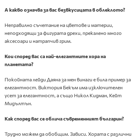
А какво означва за вас безвкусицата в облеклото?
Неправилно съчетание на цветове и материи,
неподходящи за фигурата дрехи, прекалено много
аксесоари и натрапчив грим.
Кои според вас са най-елегантните хора на
планетата?
Покойната лейди Даяна за мен винаги е била пример за
елегантност. Виктория Бекъм има изключителен
усет за елегантност, а също Никол Кидман, Кейт
Мидълтън.
Как според вас се облича съвременният българин?
Трудно можем да обобщим. Зависи. Хората с различни