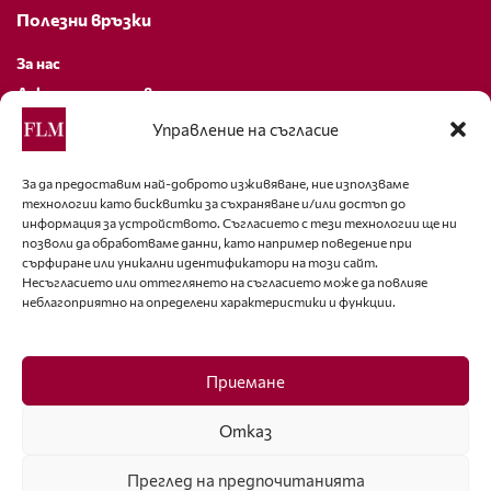
Полезни връзки
За нас
Декларация за поверителност
Политика за бисквитки
Управление на съгласие
За контакти
За да предоставим най-доброто изживяване, ние използваме
технологии като бисквитки за съхраняване и/или достъп до
editor@fashion-lifestyle.net
информация за устройството. Съгласието с тези технологии ще ни
позволи да обработваме данни, като например поведение при
+359 88 227 33 47
сърфиране или уникални идентификатори на този сайт.
Несъгласието или оттеглянето на съгласието може да повлияе
неблагоприятно на определени характеристики и функции.
Последвайте ни
Facebook
Приемане
Отказ
Преглед на предпочитанията
ISSN 1314-8915 Copyright © 2007-2025 Ot igla do konetz Ltd. & Fashion.bg