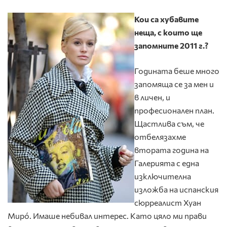
Кои са хубавите
неща, с които ще
запомните 2011 г.?
Годината беше много
запомяща се за мен и
в личен, и
професионален план.
Щастлива съм, че
отбелязахме
втората година на
Галерията с една
изключителна
изложба на испанския
сюрреалист Хуан
Мирό. Имаше небивал интерес. Като цяло ми прави