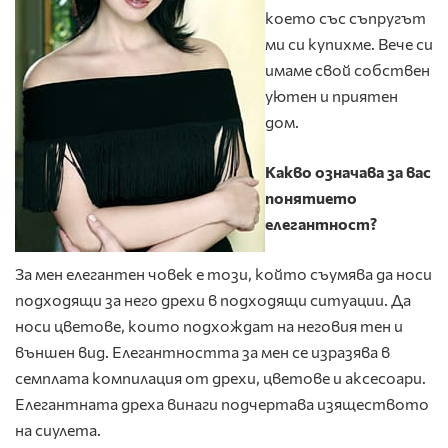
което със съпругът
ми си купихме. Вече си
имаме свой собствен
уютен и приятен
дом.
Какво означава за вас
понятието
елегантност?
За мен елегантен човек е този, който съумява да носи
подходящи за него дрехи в подходящи ситуации. Да
носи цветове, които подхождат на неговия тен и
външен вид. Елегантността за мен се изразява в
семплата компилация от дрехи, цветове и аксесоари.
Елегантната дреха винаги подчертава изяществото
на сиулета.