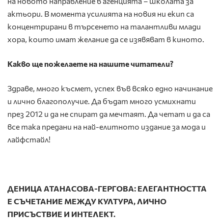
на новото направление в агенцията – школата за
актьори. В момента усилията на новия ни екип са
концентрирани в търсенето на талантливи млади
хора, които имат желание да се изявяват в киното.
Какво ще пожелаете на нашите читатели?
Здраве, много късмет, успех във всяко едно начинание
и лично благополучие. Да бъдат много усмихнати
през 2012 и да не спират да мечтаят. Да четат и да са
все така предани на най-елитното издание за мода и
лайфстайл!
ДЕНИЦА АТАНАСОВА-ГЕРГОВА: ЕЛЕГАНТНОСТТА
Е СЪЧЕТАНИЕ МЕЖДУ КУЛТУРА, ЛИЧНО
ПРИСЪСТВИЕ И ИНТЕЛЕКТ.