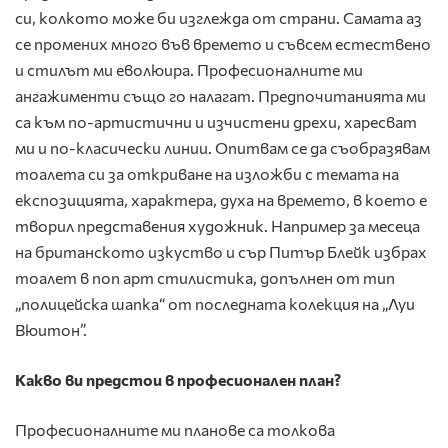
си, колкото може би изглежда от страни. Самата аз
се промених много във времето и съвсем естествено
и стилът ми еволюира. Професионалните ми
ангажименти също го налагат. Предпочитанията ми
са към по-артистични и изчистени дрехи, харесват
ми и по-класически линии. Опитвам се да съобразявам
тоалета си за откриване на изложби с темата на
експозицията, характера, духа на времето, в което е
творил представения художник. Например за месеца
на британското изкуство и сър Питър Блейк избрах
тоалет в поп арт стилистика, допълнен от тип
„полицейска шапка“ от последната колекция на „Луи
Вюитон”.
Какво ви предстои в професионален план?
Професионалните ми планове са толкова