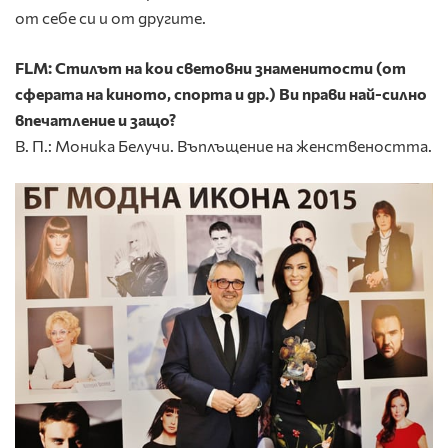
от себе си и от другите.
FLM: Стилът на кои световни знаменитости (от
сферата на киното, спорта и др.) Ви прави най-силно
впечатление и защо?
В. П.: Моника Белучи. Въплъщение на женствеността.