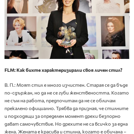
FLM: Как бихте характеризирали своя личен стил?
В. П.: Моят стил е много изчистен. Старая се да бъде
по-сдържан, но да не се губи женствеността. Когато
не съм на работа, предпочитам да не се обличам
прекалено официално. Трябва да призная, че стилните
и подходящи за определен момент дрехи безпорно
дават самочувствие. Но дрехите не са всичко за една
жена. Жената е красива и стилна, когато е обичана –