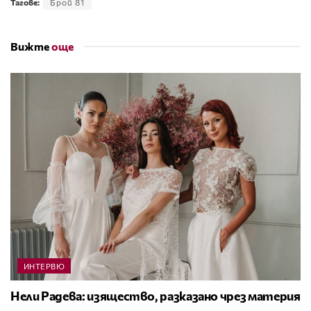
Тагове:
Брой 81
Вижте
още
ИНТЕРВЮ
Нели Радева: изящество, разказано чрез материя