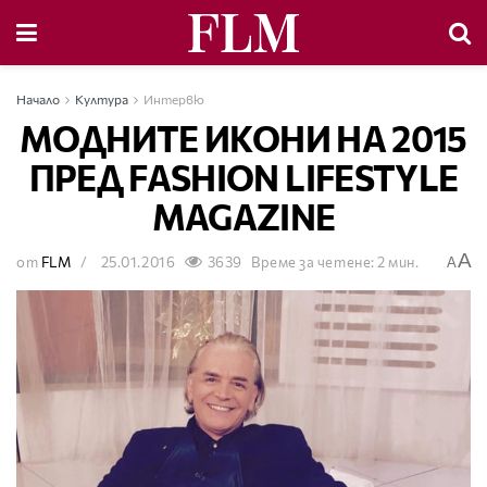
Начало
Култура
Интервю
МОДНИТЕ ИКОНИ НА 2015
ПРЕД FASHION LIFESTYLE
MAGAZINE
A
от
FLM
25.01.2016
3639
Време за четене: 2 мин.
A