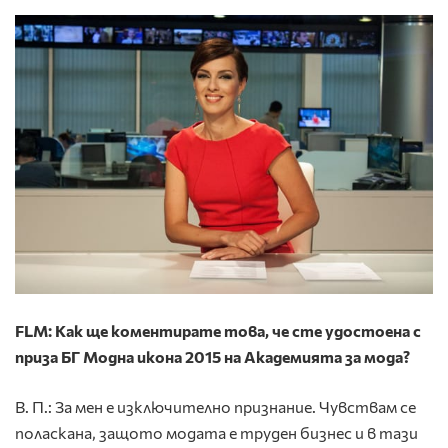
FLM: Как ще коментирате това, че сте удостоена с
приза БГ Модна икона 2015 на Академията за мода?
В. П.: За мен е изключително признание. Чувствам се
поласкана, защото модата е труден бизнес и в тази