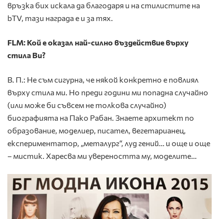
връзка бих искала да благодаря и на стилистите на
bTV, тази награда е и за тях.
FLM: Кой е оказал най-силно въздействие върху
стила Ви?
В. П.: Не съм сигурна, че някой конкретно е повлиял
върху стила ми. Но преди години ми попадна случайно
(или може би съвсем не толкова случайно)
биографията на Пако Рабан. Знаете архитект по
образование, моделиер, писател, вегетарианец,
експериментатор, „металург“, луд гений… и още и още
– мистик. Харесва ми увереността му, моделите…