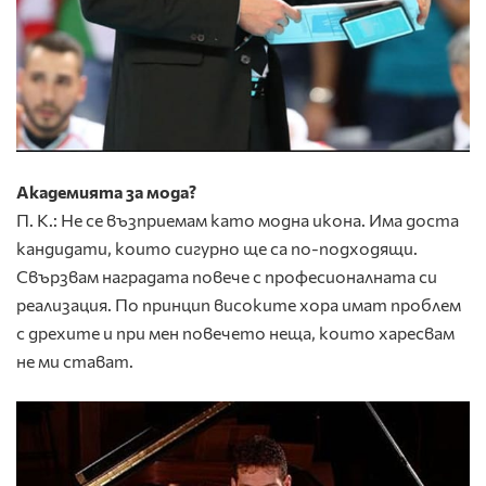
Академията за мода?
П. К.: Не се възприемам като модна икона. Има доста
кандидати, които сигурно ще са по-подходящи.
Свързвам наградата повече с професионалната си
реализация. По принцип високите хора имат проблем
с дрехите и при мен повечето неща, които харесвам
не ми стават.