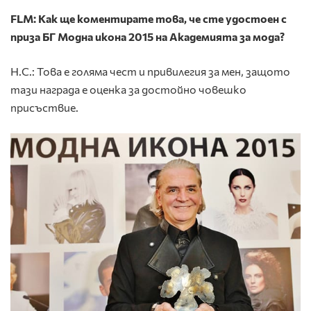
FLM: Как ще коментирате това, че сте удостоен с
приза БГ Модна икона 2015 на Академията за мода?
Н.С.: Това е голяма чест и привилегия за мен, защото
тази награда е оценка за достойно човешко
присъствие.