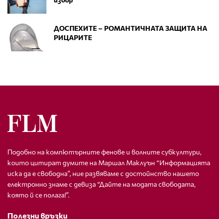
ДОСПЕХИТЕ – РОМАНТИЧНАТА ЗАЩИТА НА
РИЦАРИТЕ
Подобно на компютърните фенове и волните субкултури,
които цитират думите на Маршал Маклуън “Информацията
иска да е свободна”, ние развяваме с достойнство нашето
електронно знаме с девиза “Дайте на модата свободата,
която й се полага!”.
Полезни връзки