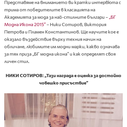
Представяме на вниманието ви кратки интервюта с
трима от победителите в класацията на
Академията за мода за най-стилните българи –
„БГ
Модна Икона 2015”
– Ники Сотиров, Виктория
Петрова и Пламен Константинов. Ще научите кое е
оказало въздействие върху техния начин на
обличане, любимите им модни марки, какво означава
за тях приза „БГ модна икона” и как определят своя
личен стил.
НИКИ СОТИРОВ: „Тази награда е оценка за достойно
човешко присъствие”