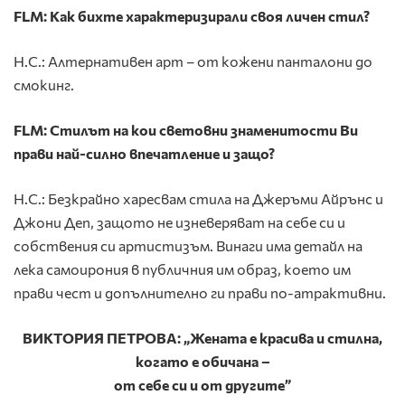
FLM: Как бихте характеризирали своя личен стил?
Н.С.: Алтернативен арт – от кожени панталони до
смокинг.
FLM: Стилът на кои световни знаменитости Ви
прави най-силно впечатление и защо?
Н.С.: Безкрайно харесвам стила на Джеръми Айрънс и
Джони Деп, защото не изневеряват на себе си и
собствения си артистизъм. Винаги има детайл на
лека самоирония в публичния им образ, което им
прави чест и допълнително ги прави по-атрактивни.
ВИКТОРИЯ ПЕТРОВА: „Жената е красива и стилна,
когато е обичана –
от себе си и от другите”