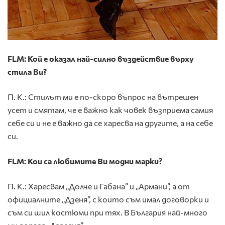
FLM: Кой е оказал най-силно въздействие върху
стила Ви?
П. К.: Стилът ми е по-скоро въпрос на вътрешен
усет и смятам, че е важно как човек възприема самия
себе си и не е важно да се харесва на другите, а на себе
си.
FLM: Кои са любимите Ви модни марки?
П. К.: Харесвам „Долче и Габана” и „Армани”, а от
официалните „Дзеня”, с които съм имал договорки и
съм си шил костюми при тях. В България най-много