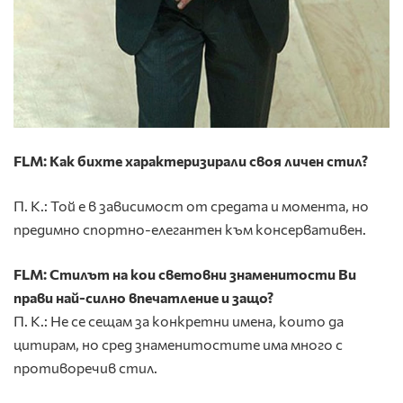
FLM: Как бихте характеризирали своя личен стил?
П. К.: Той е в зависимост от средата и момента, но
предимно спортно-елегантен към консервативен.
FLM: Стилът на кои световни знаменитости Ви
прави най-силно впечатление и защо?
П. К.: Не се сещам за конкретни имена, които да
цитирам, но сред знаменитостите има много с
противоречив стил.