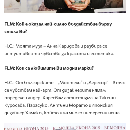
FLM: Кой е оказал най-силно въздействие върху
стила Ви?
Н.С.: Моята муза – Анна Каридова и разбира се
интуитивното чувство за красота и естетика.
FLM: Кои са любимите Ви модни марки?
Н.С.: От българските – „Монтели” и „Агресор” – в тях
се чувствам най-арт. От дизайнерите нямам
определен лидер. Харесвам артистизма на Такеши
Куросава, Парасуко, Антъни Морато и японския
дизайнер Хамако, който има много интересни неща.